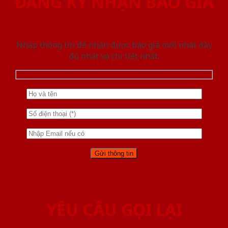
ĐĂNG KÝ NHẬN BÁO GIÁ
Nhập thông tin để nhận được báo giá mới nhât đầy
đủ nhất và chi tiết nhất.
YÊU CẦU GỌI LẠI