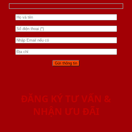
ĐĂNG KÝ TƯ VẤN &
NHẬN ƯU ĐÃI