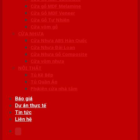
Cửa gỗ MDF Melamine
Cửa Gỗ MDF Veneer
Cửa Gỗ Tự Nhiên
Cửa vòm gỗ
CỬA NHỰA
Cửa Nhựa ABS Hàn Quốc
Cửa Nhựa Đài Loan
Cửa Nhựa Gỗ Composite
Cửa vòm nhựa
NỘI THẤT
Tủ Kệ Bếp
Tủ Quần Áo
Phụ kiện cửa nhà tắm
Báo giá
Dự án thực tế
Tin tức
Liên hệ