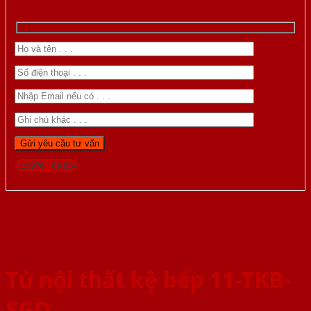
Gọi 0976.169.864
Tủ nội thất kệ bếp 11-TKB-
SGD