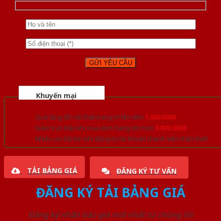
Khuyến mại
Quà tặng đồ nội thất trang trí lên đến
1.000.000đ
Giảm trực tiếp khi mua đơn hàng lớn hơn
3.000.000đ
Nhiều ưu đãi lớn khi đăng ký tài khoản thành viên thân thiết
TẢI BẢNG GIÁ
ĐĂNG KÝ TƯ VẤN
ĐĂNG KÝ TẢI BẢNG GIÁ
Đăng ký nhận báo giá mới nhất từ chúng tôi