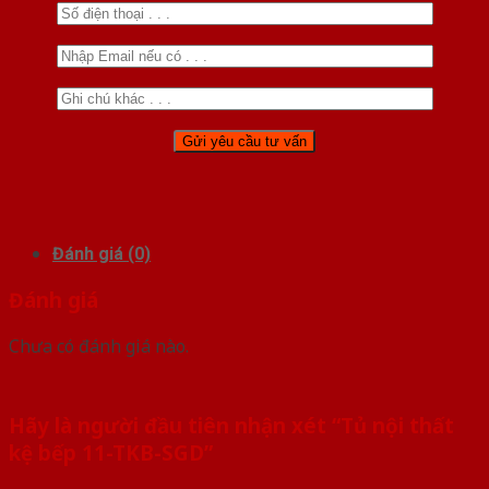
Đánh giá (0)
Đánh giá
Chưa có đánh giá nào.
Hãy là người đầu tiên nhận xét “Tủ nội thất
kệ bếp 11-TKB-SGD”