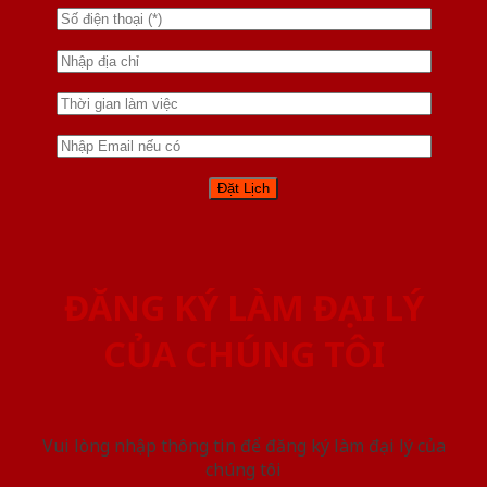
ĐĂNG KÝ LÀM ĐẠI LÝ
CỦA CHÚNG TÔI
Vui lòng nhập thông tin để đăng ký làm đại lý của
chúng tôi