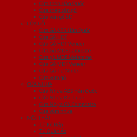
Cửa thép Hàn Quốc
Cửa thép vân gỗ
Cửa vân gỗ 5D
CỬA GỖ
Cửa Gỗ ABS Hàn Quốc
Cửa Gỗ HDF
Cửa Gỗ HDF Veneer
Cửa Gỗ MDF Laminate
Cửa gỗ MDF Melamine
Cửa Gỗ MDF Veneer
Cửa Gỗ Tự Nhiên
Cửa vòm gỗ
CỬA NHỰA
Cửa Nhựa ABS Hàn Quốc
Cửa Nhựa Đài Loan
Cửa Nhựa Gỗ Composite
Cửa vòm nhựa
NỘI THẤT
Tủ Kệ Bếp
Tủ Quần Áo