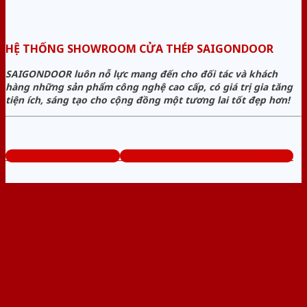
HỆ THỐNG SHOWROOM CỬA THÉP SAIGONDOOR
SAIGONDOOR luôn nỗ lực mang đến cho đối tác và khách
hàng những sản phẩm công nghệ cao cấp, có giá trị gia tăng
tiện ích, sáng tạo cho cộng đồng một tương lai tốt đẹp hơn!
www.baogiacuathep.com
Tổng đài tư vấn miễn phí: 0824.400.400