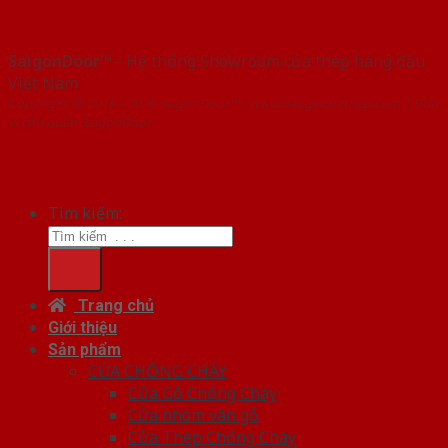
SaigonDoor™
- Hệ thống Showroom cửa thép hàng đầu
Việt Nam
Copyright ⓒ 2016 – 2026 SaigonDoor™ - www.baogiacuathep.com | Đơn
vị chủ quản SaigonDoor
Tìm kiếm:
Trang chủ
Giới thiệu
Sản phẩm
CỬA CHỐNG CHÁY
Cửa Gỗ Chống Cháy
Cửa nhôm vân gỗ
Cửa Thép Chống Cháy