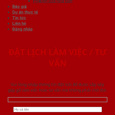
Phụ kiện cửa nhà tắm
Báo giá
Dự án thực tế
Tin tức
Liên hệ
Đăng nhập
ĐẶT LỊCH LÀM VIỆC / TƯ
VẤN
Vui lòng nhập thông tin đặt lịch để được sắp xếp
gặp gỡ làm việc hoăc tư vấn mà không phải chờ đợi.