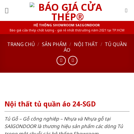
Skip
to
content
HỆ THỐNG SHOWROOM SAIGONDOOR
Báo giá cửa thép chất lượng - giá rẻ nhất thị trường năm 2021 tại TP.HCM
TRANG CHỦ
/
SẢN PHẨM
/
NỘI THẤT
/
TỦ QUẦN
ÁO
Nội thất tủ quần áo 24-SGD
Tủ Gỗ – Gỗ công nghiêp – Nhựa và Nhựa gỗ tại
SAIGONDOOR là thương hiệu sản phẩm các dòng Tủ
trong một chuỗi các hệ thống Showroom