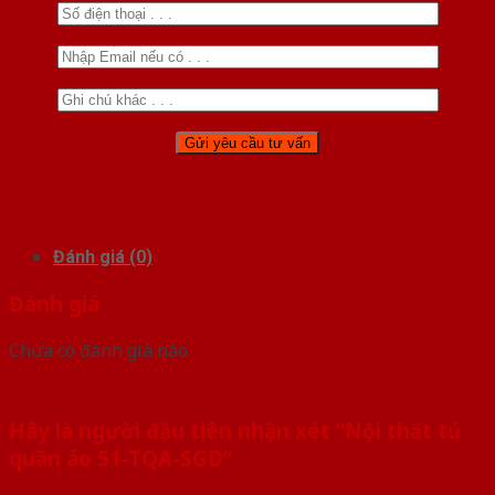
Đánh giá (0)
Đánh giá
Chưa có đánh giá nào.
Hãy là người đầu tiên nhận xét “Nội thất tủ
quần áo 51-TQA-SGD”