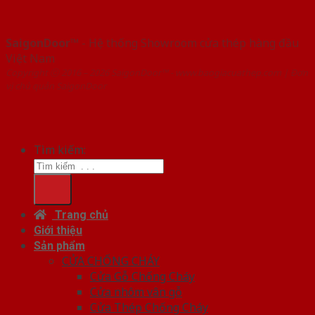
SaigonDoor™
- Hệ thống Showroom cửa thép hàng đầu
Việt Nam
Copyright ⓒ 2016 – 2026 SaigonDoor™ - www.baogiacuathep.com | Đơn
vị chủ quản SaigonDoor
Tìm kiếm:
Trang chủ
Giới thiệu
Sản phẩm
CỬA CHỐNG CHÁY
Cửa Gỗ Chống Cháy
Cửa nhôm vân gỗ
Cửa Thép Chống Cháy