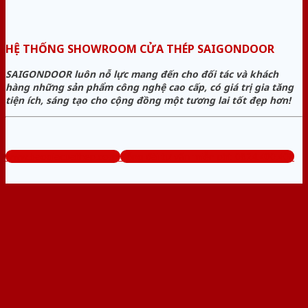
HỆ THỐNG SHOWROOM CỬA THÉP SAIGONDOOR
SAIGONDOOR luôn nỗ lực mang đến cho đối tác và khách
hàng những sản phẩm công nghệ cao cấp, có giá trị gia tăng
tiện ích, sáng tạo cho cộng đồng một tương lai tốt đẹp hơn!
www.baogiacuathep.com
Tổng đài tư vấn miễn phí: 0824.400.400