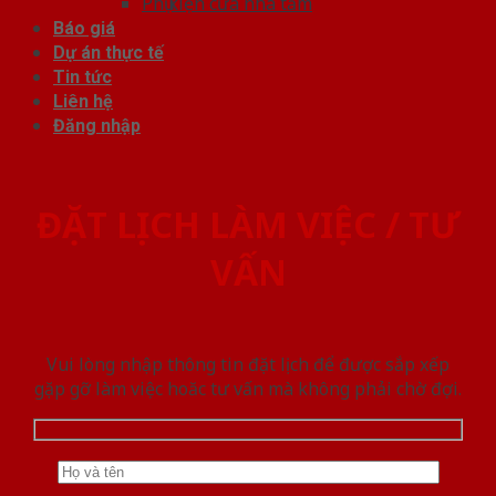
Phụ kiện cửa nhà tắm
Báo giá
Dự án thực tế
Tin tức
Liên hệ
Đăng nhập
ĐẶT LỊCH LÀM VIỆC / TƯ
VẤN
Vui lòng nhập thông tin đặt lịch để được sắp xếp
gặp gỡ làm việc hoăc tư vấn mà không phải chờ đợi.