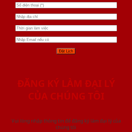
ĐĂNG KÝ LÀM ĐẠI LÝ
CỦA CHÚNG TÔI
Vui lòng nhập thông tin để đăng ký làm đại lý của
chúng tôi