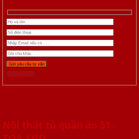
Gọi 0976.169.864
Nội thất tủ quần áo 51-
TQA-SGD