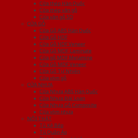
Cửa thép Hàn Quốc
Cửa thép vân gỗ
Cửa vân gỗ 5D
CỬA GỖ
Cửa Gỗ ABS Hàn Quốc
Cửa Gỗ HDF
Cửa Gỗ HDF Veneer
Cửa Gỗ MDF Laminate
Cửa gỗ MDF Melamine
Cửa Gỗ MDF Veneer
Cửa Gỗ Tự Nhiên
Cửa vòm gỗ
CỬA NHỰA
Cửa Nhựa ABS Hàn Quốc
Cửa Nhựa Đài Loan
Cửa Nhựa Gỗ Composite
Cửa vòm nhựa
NỘI THẤT
Tủ Kệ Bếp
Tủ Quần Áo