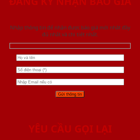
ĐĂNG KÝ NHẬN BÁO GIÁ
Nhập thông tin để nhận được báo giá mới nhât đầy
đủ nhất và chi tiết nhất.
YÊU CẦU GỌI LẠI