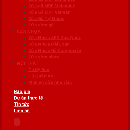
Cửa gỗ MDF Melamine
Cửa Gỗ MDF Veneer
Cửa Gỗ Tự Nhiên
Cửa vòm gỗ
CỬA NHỰA
Cửa Nhựa ABS Hàn Quốc
Cửa Nhựa Đài Loan
Cửa Nhựa Gỗ Composite
Cửa vòm nhựa
NỘI THẤT
Tủ Kệ Bếp
Tủ Quần Áo
Phụ kiện cửa nhà tắm
Báo giá
Dự án thực tế
Tin tức
Liên hệ