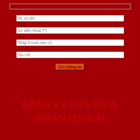
ĐĂNG KÝ TƯ VẤN &
NHẬN ƯU ĐÃI