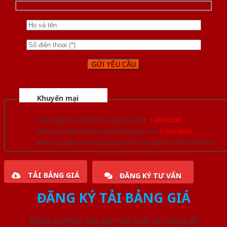
Khuyến mại
Quà tặng đồ nội thất trang trí lên đến
1.000.000đ
Giảm trực tiếp khi mua đơn hàng lớn hơn
3.000.000đ
Nhiều ưu đãi lớn khi đăng ký tài khoản thành viên thân thiết
TẢI BẢNG GIÁ
ĐĂNG KÝ TƯ VẤN
ĐĂNG KÝ TẢI BẢNG GIÁ
Đăng ký nhận báo giá mới nhất từ chúng tôi