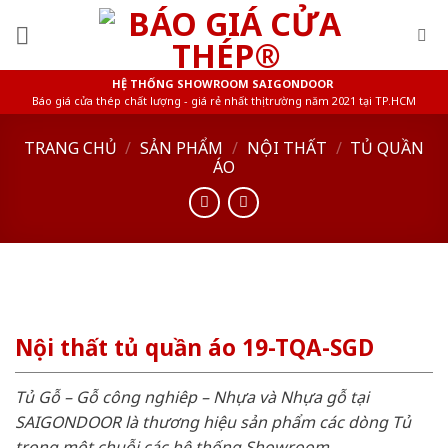
Skip
to
content
HỆ THỐNG SHOWROOM SAIGONDOOR
Báo giá cửa thép chất lượng - giá rẻ nhất thị trường năm 2021 tại TP.HCM
TRANG CHỦ
/
SẢN PHẨM
/
NỘI THẤT
/
TỦ QUẦN
ÁO
Nội thất tủ quần áo 19-TQA-SGD
Tủ Gỗ – Gỗ công nghiêp – Nhựa và Nhựa gỗ tại
SAIGONDOOR là thương hiệu sản phẩm các dòng Tủ
trong một chuỗi các hệ thống Showroom