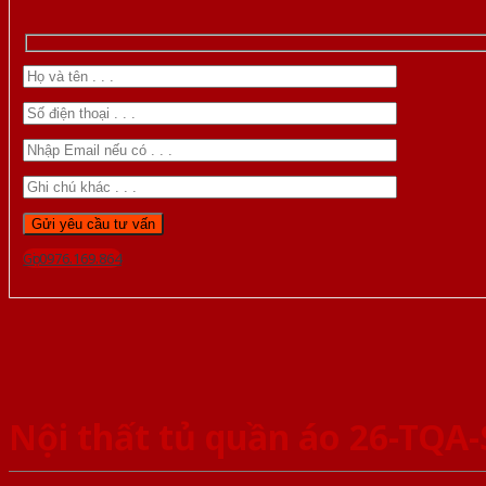
Gọi 0976.169.864
Nội thất tủ quần áo 26-TQA