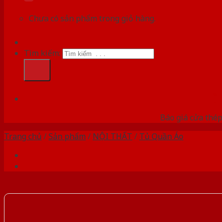
Chưa có sản phẩm trong giỏ hàng.
Tìm kiếm:
HỆ
Báo giá cửa thép
Trang chủ
/
Sản phẩm
/
NỘI THẤT
/
Tủ Quần Áo