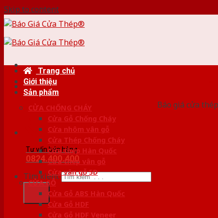
Skip to content
Trang chủ
Giới thiệu
HỆ
Sản phẩm
Báo giá cửa thép
CỬA CHỐNG CHÁY
Cửa Gỗ Chống Cháy
Cửa nhôm vân gỗ
Cửa Thép Chống Cháy
Tư vấn bán hàng
Cửa thép Hàn Quốc
0824.400.400
Cửa thép vân gỗ
Cửa vân gỗ 5D
Tìm kiếm:
CỬA GỖ
Cửa Gỗ ABS Hàn Quốc
Cửa Gỗ HDF
Cửa Gỗ HDF Veneer