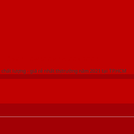
 THỐNG SHOWROOM SAIGONDOOR
 chất lượng - giá rẻ nhất thị trường năm 2021 tại TP.HCM