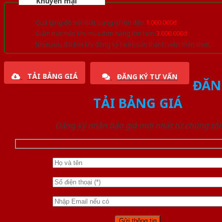
Khuyến mại
Quà tặng đồ nội thất trang trí lên đến
1.000.000đ
Giảm trực tiếp khi mua đơn hàng lớn hơn
3.000.000đ
Nhiều ưu đãi lớn khi đăng ký tài khoản thành viên thân thiết
TẢI BẢNG GIÁ
ĐĂNG KÝ TƯ VẤN
ĐĂN
TẢI BẢNG GIÁ
Đăng ký nhận báo giá mới nhất từ chúng tôi