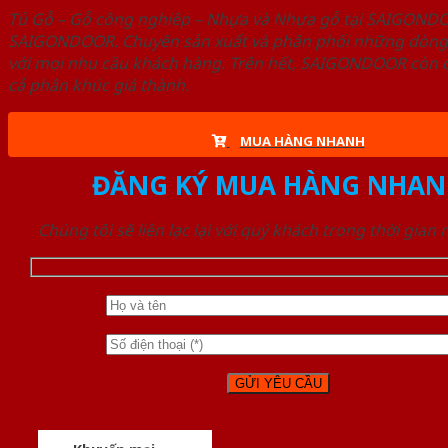
Tủ Gỗ – Gỗ công nghiêp – Nhựa và Nhựa gỗ tại SAIGOND
SAIGONDOOR. Chuyên sản xuất và phân phối những dòng T
với mọi nhu cầu khách hàng. Trên hết, SAIGONDOOR còn c
cả phân khúc giá thành.
MUA HÀNG NHANH
ĐĂNG KÝ MUA HÀNG NHAN
Chúng tôi sẽ liên lạc lại với quý khách trong thời gian