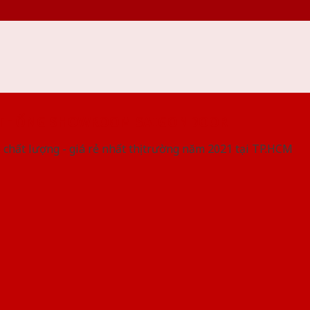
 THỐNG SHOWROOM SAIGONDOOR
 chất lượng - giá rẻ nhất thị trường năm 2021 tại TP.HCM