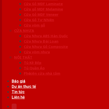
Cửa Gỗ MDF Laminate
Cửa gỗ MDF Melamine
Cửa Gỗ MDF Veneer
Cửa Gỗ Tự Nhiên
Cửa vòm gỗ
CỬA NHỰA
Cửa Nhựa ABS Hàn Quốc
Cửa Nhựa Đài Loan
Cửa Nhựa Gỗ Composite
Cửa vòm nhựa
NỘI THẤT
Tủ Kệ Bếp
Tủ Quần Áo
Phụ kiện cửa nhà tắm
Báo giá
Dự án thực tế
Tin tức
Liên hệ