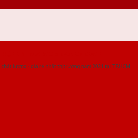
 THỐNG SHOWROOM SAIGONDOOR
 chất lượng - giá rẻ nhất thị trường năm 2021 tại TP.HCM