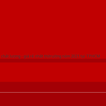
 THỐNG SHOWROOM SAIGONDOOR
 chất lượng - giá rẻ nhất thị trường năm 2021 tại TP.HCM