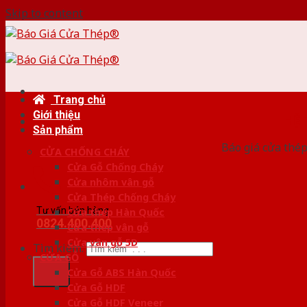
Skip to content
Trang chủ
Giới thiệu
HỆ
Sản phẩm
Báo giá cửa thép
CỬA CHỐNG CHÁY
Cửa Gỗ Chống Cháy
Cửa nhôm vân gỗ
Cửa Thép Chống Cháy
Tư vấn bán hàng
Cửa thép Hàn Quốc
0824.400.400
Cửa thép vân gỗ
Cửa vân gỗ 5D
Tìm kiếm:
CỬA GỖ
Cửa Gỗ ABS Hàn Quốc
Cửa Gỗ HDF
Cửa Gỗ HDF Veneer