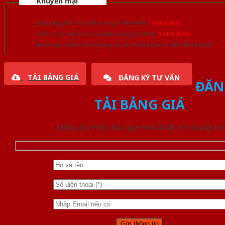
Khuyến mại
Quà tặng đồ nội thất trang trí lên đến
1.000.000đ
Giảm trực tiếp khi mua đơn hàng lớn hơn
3.000.000đ
Nhiều ưu đãi lớn khi đăng ký tài khoản thành viên thân thiết
TẢI BẢNG GIÁ
ĐĂNG KÝ TƯ VẤN
ĐĂN
TẢI BẢNG GIÁ
Đăng ký nhận báo giá mới nhất từ chúng tôi