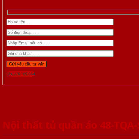
Gọi 0976.169.864
Nội thất tủ quần áo 48-TQA