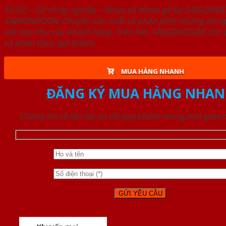
Tủ Gỗ – Gỗ công nghiêp – Nhựa và Nhựa gỗ tại SAIGOND
SAIGONDOOR. Chuyên sản xuất và phân phối những dòng T
với mọi nhu cầu khách hàng. Trên hết, SAIGONDOOR còn c
cả phân khúc giá thành.
MUA HÀNG NHANH
ĐĂNG KÝ MUA HÀNG NHAN
Chúng tôi sẽ liên lạc lại với quý khách trong thời gian