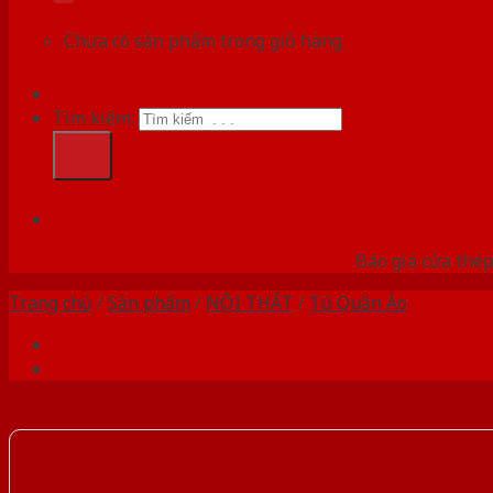
Chưa có sản phẩm trong giỏ hàng.
Tìm kiếm:
HỆ
Báo giá cửa thép
Trang chủ
/
Sản phẩm
/
NỘI THẤT
/
Tủ Quần Áo