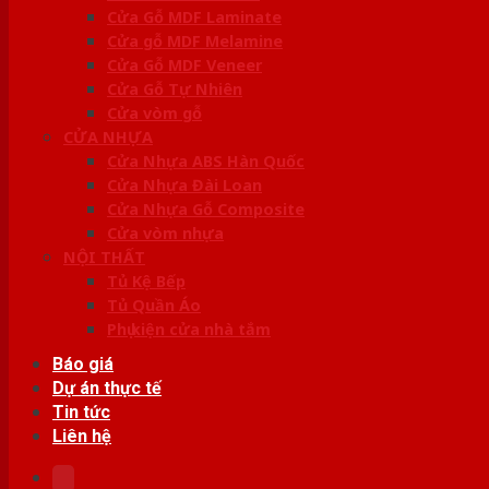
Cửa Gỗ MDF Laminate
Cửa gỗ MDF Melamine
Cửa Gỗ MDF Veneer
Cửa Gỗ Tự Nhiên
Cửa vòm gỗ
CỬA NHỰA
Cửa Nhựa ABS Hàn Quốc
Cửa Nhựa Đài Loan
Cửa Nhựa Gỗ Composite
Cửa vòm nhựa
NỘI THẤT
Tủ Kệ Bếp
Tủ Quần Áo
Phụ kiện cửa nhà tắm
Báo giá
Dự án thực tế
Tin tức
Liên hệ