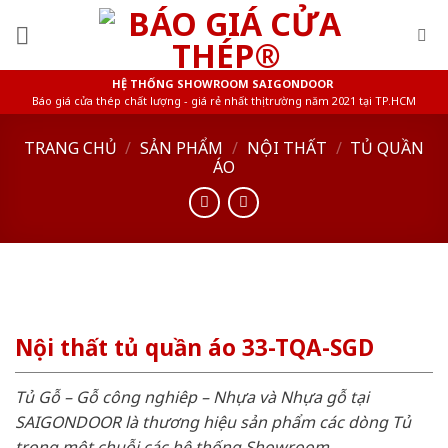
Skip
to
content
HỆ THỐNG SHOWROOM SAIGONDOOR
Báo giá cửa thép chất lượng - giá rẻ nhất thị trường năm 2021 tại TP.HCM
TRANG CHỦ
/
SẢN PHẨM
/
NỘI THẤT
/
TỦ QUẦN
ÁO
Nội thất tủ quần áo 33-TQA-SGD
Tủ Gỗ – Gỗ công nghiêp – Nhựa và Nhựa gỗ tại
SAIGONDOOR là thương hiệu sản phẩm các dòng Tủ
trong một chuỗi các hệ thống Showroom