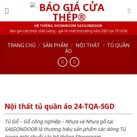
Skip
to
content
HỆ THỐNG SHOWROOM SAIGONDOOR
Báo giá cửa thép chất lượng - giá rẻ nhất thị trường năm 2021 tại TP.HCM
TRANG CHỦ
/
SẢN PHẨM
/
NỘI THẤT
/
TỦ QUẦN
ÁO
Nội thất tủ quần áo 24-TQA-SGD
Tủ Gỗ – Gỗ công nghiêp – Nhựa và Nhựa gỗ tại
SAIGONDOOR là thương hiệu sản phẩm các dòng Tủ
trong một chuỗi các hệ thống Showroom