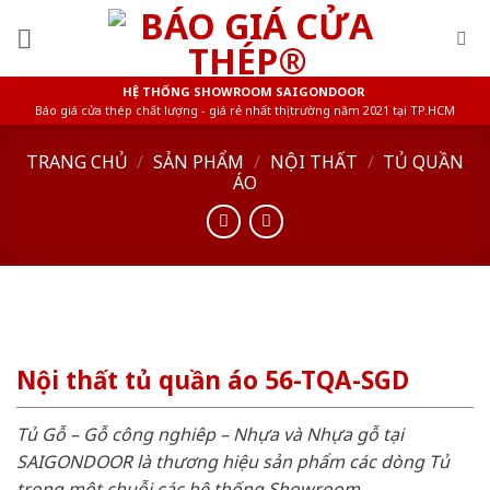
Skip
to
content
HỆ THỐNG SHOWROOM SAIGONDOOR
Báo giá cửa thép chất lượng - giá rẻ nhất thị trường năm 2021 tại TP.HCM
TRANG CHỦ
/
SẢN PHẨM
/
NỘI THẤT
/
TỦ QUẦN
ÁO
Nội thất tủ quần áo 56-TQA-SGD
Tủ Gỗ – Gỗ công nghiêp – Nhựa và Nhựa gỗ tại
SAIGONDOOR là thương hiệu sản phẩm các dòng Tủ
trong một chuỗi các hệ thống Showroom