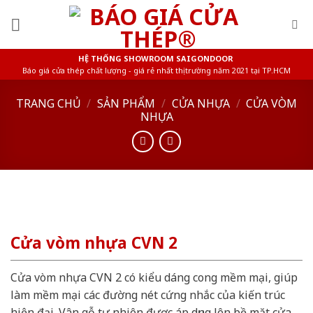
Skip
to
content
HỆ THỐNG SHOWROOM SAIGONDOOR
Báo giá cửa thép chất lượng - giá rẻ nhất thị trường năm 2021 tại TP.HCM
TRANG CHỦ
/
SẢN PHẨM
/
CỬA NHỰA
/
CỬA VÒM
NHỰA
Cửa vòm nhựa CVN 2
Cửa vòm nhựa CVN 2 có kiểu dáng cong mềm mại, giúp
làm mềm mại các đường nét cứng nhắc của kiến trúc
hiện đại. Vân gỗ tự nhiên được áp dụng lên bề mặt cửa