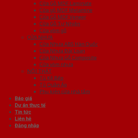
Cửa Gỗ MDF Laminate
Cửa gỗ MDF Melamine
Cửa Gỗ MDF Veneer
Cửa Gỗ Tự Nhiên
Cửa vòm gỗ
CỬA NHỰA
Cửa Nhựa ABS Hàn Quốc
Cửa Nhựa Đài Loan
Cửa Nhựa Gỗ Composite
Cửa vòm nhựa
NỘI THẤT
Tủ Kệ Bếp
Tủ Quần Áo
Phụ kiện cửa nhà tắm
Báo giá
Dự án thực tế
Tin tức
Liên hệ
Đăng nhập