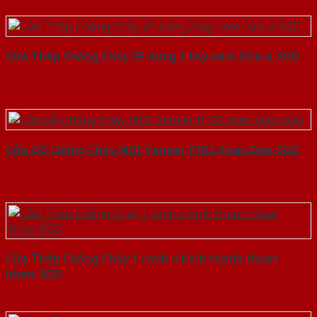
Cửa Thép Chống Cháy 2P dung 2 tay nam Cửa-a-SGD
Cửa Gỗ Chống Cháy MDF Veneer P1R2 Xoan Đào-SGD
Cửa Thép Chống Cháy 1 canh o kinh thanh thoat
hiem-SGD