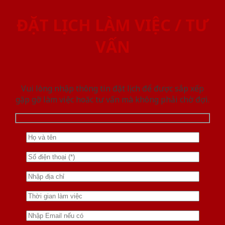
ĐẶT LỊCH LÀM VIỆC / TƯ
VẤN
Vui lòng nhập thông tin đặt lịch để được sắp xếp
gặp gỡ làm việc hoăc tư vấn mà không phải chờ đợi.