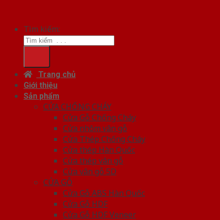
Tìm kiếm:
Trang chủ
Giới thiệu
Sản phẩm
CỬA CHỐNG CHÁY
Cửa Gỗ Chống Cháy
Cửa nhôm vân gỗ
Cửa Thép Chống Cháy
Cửa thép Hàn Quốc
Cửa thép vân gỗ
Cửa vân gỗ 5D
CỬA GỖ
Cửa Gỗ ABS Hàn Quốc
Cửa Gỗ HDF
Cửa Gỗ HDF Veneer