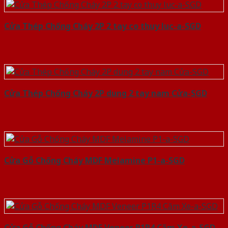
Cửa Thép Chống Cháy 2P 2 tay co thuy luc-a-SGD
Cửa Thép Chống Cháy 2P dung 2 tay nam Cửa-SGD
Cửa Gỗ Chống Cháy MDF Melamine P1-a-SGD
Cửa Gỗ Chống Cháy MDF Veneer P1R4 Căm Xe-a-SGD