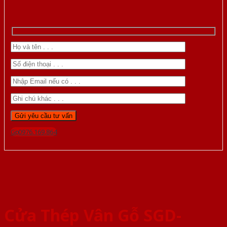
Gọi 0976.169.864
Cửa Thép Vân Gỗ SGD-