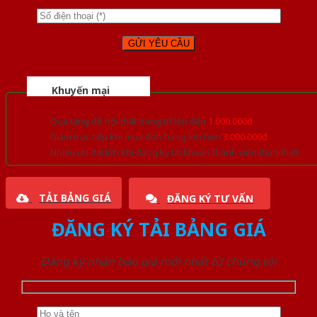
Khuyến mại
Quà tặng đồ nội thất trang trí lên đến
1.000.000đ
Giảm trực tiếp khi mua đơn hàng lớn hơn
3.000.000đ
Nhiều ưu đãi lớn khi đăng ký tài khoản thành viên thân thiết
TẢI BẢNG GIÁ
ĐĂNG KÝ TƯ VẤN
ĐĂNG KÝ TẢI BẢNG GIÁ
Đăng ký nhận báo giá mới nhất từ chúng tôi