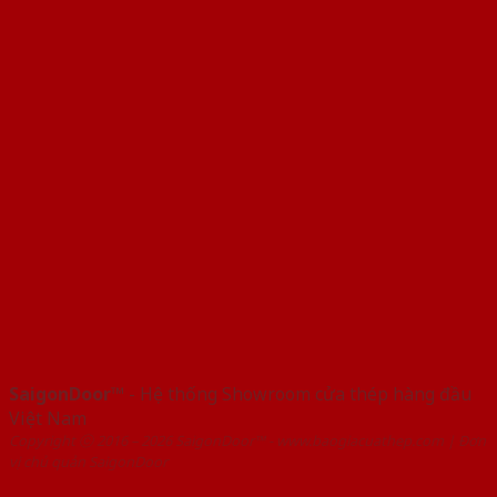
SaigonDoor™
- Hệ thống Showroom cửa thép hàng đầu
Việt Nam
Copyright ⓒ 2016 – 2026 SaigonDoor™ - www.baogiacuathep.com | Đơn
vị chủ quản SaigonDoor