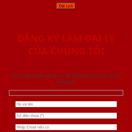
ĐĂNG KÝ LÀM ĐẠI LÝ
CỦA CHÚNG TÔI
Vui lòng nhập thông tin để đăng ký làm đại lý của
chúng tôi