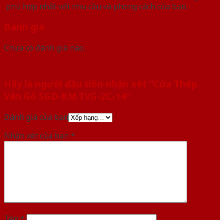
phù hợp nhất với nhu cầu và phong cách của bạn.
Đánh giá
Chưa có đánh giá nào.
Hãy là người đầu tiên nhận xét “Cửa Thép
Vân Gỗ SGD-KM.TVG-2C-14”
Đánh giá của bạn
Nhận xét của bạn
*
Tên
*