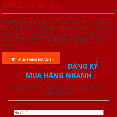
KM.TVG-2C-14
Cửa Thép Vân Gỗ SGD-KM.TVG-2C-14 là loại cửa được
làm từ tấm thép có độ dày từ 0,8 mm-1.00mm , là thép cao
cấp được sơn tĩnh điện nhằm chống hoen gỉ, trầy xước.
Bề mặt cửa được phủ lớp giả vân gỗ giống như gỗ tự
nhiên
MUA HÀNG NHANH
ĐĂNG KÝ
MUA HÀNG NHANH
Chúng tôi sẽ liên lạc lại với quý khách trong thời
gian ngắn nhất