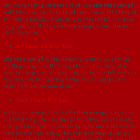
Một trong những ưu điểm nổi bật của
cửa thép vân gỗ
là độ bền vượt trội. Thép là vật liệu chịu lực tốt, không bị
ảnh hưởng bởi điều kiện thời tiết khắc nghiệt như mưa,
nắng, gió, bão. Do đó,
cửa thép vân gỗ
có tuổi thọ cao, ít
phải bảo dưỡng.
An Toàn và Bảo Mật
Cửa thép vân gỗ
có khả năng chống trộm cao nhờ kết
cấu thép vững chắc. Hệ thống khóa an toàn, hiện đại
được tích hợp trên cửa giúp tăng cường tính bảo mật cho
ngôi nhà. Đây là lựa chọn lý tưởng cho những gia đình
muốn đảm bảo an toàn tối đa.
Tính Thẩm Mỹ Cao
Với lớp sơn vân gỗ tinh tế,
cửa thép vân gỗ
mang lại vẻ
đẹp sang trọng, ấm cúng như gỗ tự nhiên. Sản phẩm này
không chỉ đáp ứng nhu cầu sử dụng mà còn là điểm nhấn
thẩm mỹ cho ngôi nhà. Sự kết hợp giữa thép và vân gỗ