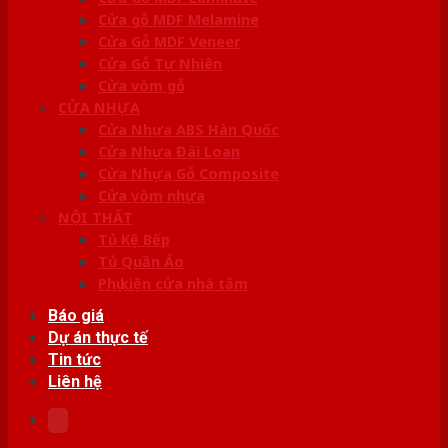
Cửa gỗ MDF Melamine
Cửa Gỗ MDF Veneer
Cửa Gỗ Tự Nhiên
Cửa vòm gỗ
CỬA NHỰA
Cửa Nhựa ABS Hàn Quốc
Cửa Nhựa Đài Loan
Cửa Nhựa Gỗ Composite
Cửa vòm nhựa
NỘI THẤT
Tủ Kệ Bếp
Tủ Quần Áo
Phụ kiện cửa nhà tắm
Báo giá
Dự án thực tế
Tin tức
Liên hệ