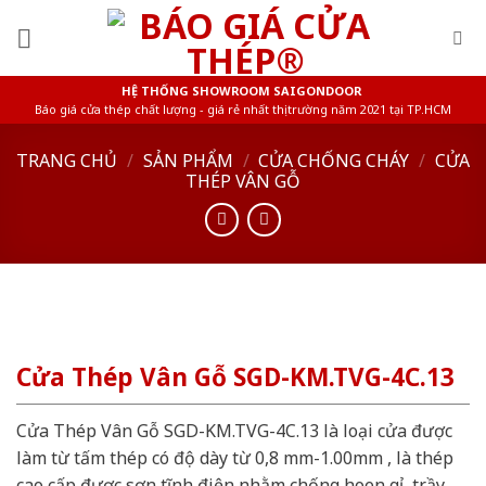
Skip
to
content
HỆ THỐNG SHOWROOM SAIGONDOOR
Báo giá cửa thép chất lượng - giá rẻ nhất thị trường năm 2021 tại TP.HCM
TRANG CHỦ
/
SẢN PHẨM
/
CỬA CHỐNG CHÁY
/
CỬA
THÉP VÂN GỖ
Cửa Thép Vân Gỗ SGD-KM.TVG-4C.13
Cửa Thép Vân Gỗ SGD-KM.TVG-4C.13 là loại cửa được
làm từ tấm thép có độ dày từ 0,8 mm-1.00mm , là thép
cao cấp được sơn tĩnh điện nhằm chống hoen gỉ, trầy