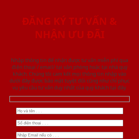
ĐĂNG KÝ TƯ VẤN &
NHẬN ƯU ĐÃI
Nhập thông tin để nhận được tư vấn miễn phí qua
điện thoại / email/ tại văn phòng hoặc tại nhà quý
khách. Chúng tôi cam kết mọi thông tin nhập vào
dưới đây được bảo mật tuyệt đối cũng như chỉ phục
vụ yêu cầu tư vấn duy nhất của quý khách tại đây.