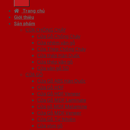
Trang chủ
Giới thiệu
Sản phẩm
CỬA CHỐNG CHÁY
Cửa Gỗ Chống Cháy
Cửa nhôm vân gỗ
Cửa Thép Chống Cháy
Cửa thép Hàn Quốc
Cửa thép vân gỗ
Cửa vân gỗ 5D
CỬA GỖ
Cửa Gỗ ABS Hàn Quốc
Cửa Gỗ HDF
Cửa Gỗ HDF Veneer
Cửa Gỗ MDF Laminate
Cửa gỗ MDF Melamine
Cửa Gỗ MDF Veneer
Cửa Gỗ Tự Nhiên
Cửa vòm gỗ