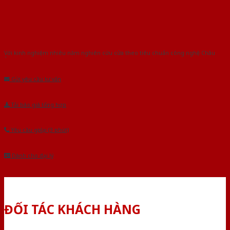
Với kinh nghiệm nhiêu năm nghiên cứu cửa theo tiêu chuẩn công nghệ Châu
Âu.Chúng tôi tự tin là nhà sản xuất & cung cấp hàng đầu tại Việt Nam!
Gửi yêu cầu tư vấn
Tải báo giá tổng hợp
Yêu cầu gọi lại (3 phút)
Dành cho đại lý
ĐỐI TÁC KHÁCH HÀNG