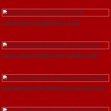
Cửa Gỗ Chống Cháy MDF P1R4-C1-a-SGD
Cửa Gỗ Chống Cháy MDF Veneer P1R2 ASH-a-SGD
Cửa Thép Chống Cháy 2P dung 2 tay nam Cửa-a-SGD