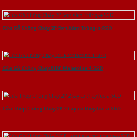
Cửa Gỗ Chống Cháy 2P Sơn Xám Trắng-a-SGD
Cửa Gỗ Chống Cháy MDF Melamine 1-SGD
Cửa Thép Chống Cháy 2P 2 tay co thuy luc-a-SGD