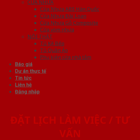
CỬA NHỰA
Cửa Nhựa ABS Hàn Quốc
Cửa Nhựa Đài Loan
Cửa Nhựa Gỗ Composite
Cửa vòm nhựa
NỘI THẤT
Tủ Kệ Bếp
Tủ Quần Áo
Phụ kiện cửa nhà tắm
Báo giá
Dự án thực tế
Tin tức
Liên hệ
Đăng nhập
ĐẶT LỊCH LÀM VIỆC / TƯ
VẤN