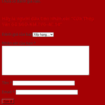
Chưa có đánh giá nào.
Hãy là người đầu tiên nhận xét “Cửa Thép
Vân Gỗ SGD-KM.TVG-4C.14”
Đánh giá của bạn
Nhận xét của bạn
*
Tên
*
Email
*