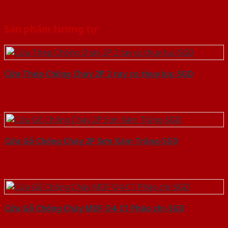
Sản phẩm tương tự
Cửa Thép Chống Cháy 2P 2 tay co thuy luc-SGD
Cửa Gỗ Chống Cháy 2P Sơn Xám Trắng-SGD
Cửa Gỗ Chống Cháy MDF O4-C1 Phào chi-SGD