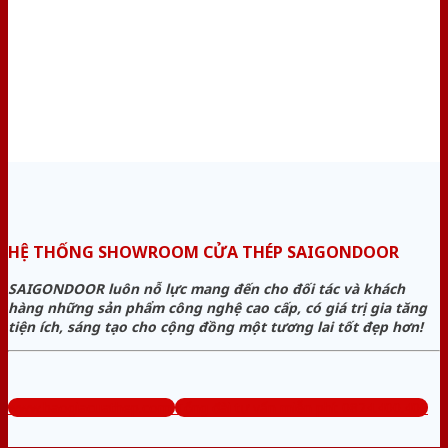
HỆ THỐNG SHOWROOM CỬA THÉP SAIGONDOOR
SAIGONDOOR luôn nỗ lực mang đến cho đối tác và khách
hàng những sản phẩm công nghệ cao cấp, có giá trị gia tăng
tiện ích, sáng tạo cho cộng đồng một tương lai tốt đẹp hơn!
www.baogiacuathep.com
Tổng đài tư vấn miễn phí: 0824.400.400