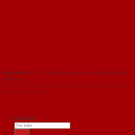
SaigonDoor™
- Hệ thống Showroom cửa thép hàng đầu
Việt Nam
Copyright ⓒ 2016 – 2026 SaigonDoor™ - www.baogiacuathep.com | Đơn
vị chủ quản SaigonDoor
Tìm kiếm: