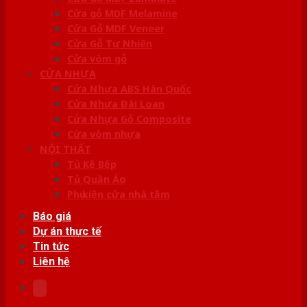
Cửa gỗ MDF Melamine
Cửa Gỗ MDF Veneer
Cửa Gỗ Tự Nhiên
Cửa vòm gỗ
CỬA NHỰA
Cửa Nhựa ABS Hàn Quốc
Cửa Nhựa Đài Loan
Cửa Nhựa Gỗ Composite
Cửa vòm nhựa
NỘI THẤT
Tủ Kệ Bếp
Tủ Quần Áo
Phụ kiện cửa nhà tắm
Báo giá
Dự án thực tế
Tin tức
Liên hệ