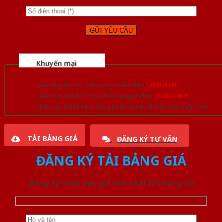
Khuyến mại
Quà tặng đồ nội thất trang trí lên đến
1.000.000đ
Giảm trực tiếp khi mua đơn hàng lớn hơn
3.000.000đ
Nhiều ưu đãi lớn khi đăng ký tài khoản thành viên thân thiết
TẢI BẢNG GIÁ
ĐĂNG KÝ TƯ VẤN
ĐĂNG KÝ TẢI BẢNG GIÁ
Đăng ký nhận báo giá mới nhất từ chúng tôi