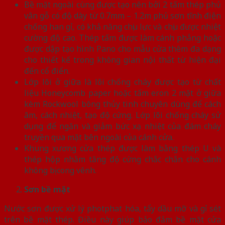
Bề mặt ngoài cùng được tạo nên bởi 2 tấm thép phủ
vân gỗ có độ dày từ 0.7mm – 1.2m phủ sơn tĩnh điện
chống han gỉ, có khả năng chịu lực và chịu được nhiệt
cường độ cao. Thép tấm được làm cánh phẳng hoặc
được dập tạo hình Pano cho mẫu cửa thêm đa dạng
cho thiết kế trong không gian nội thất từ hiện đại
đến cổ điển.
Lớp lõi ở giữa là lõi chống cháy được tạo từ chất
liệu Honeycomb paper hoặc tấm eron 2 mặt ở giữa
kèm Rockwool bông thủy tinh chuyên dùng để cách
âm, cách nhiệt, tạo độ cứng. Lớp lõi chống cháy sử
dụng để ngăn và giảm bức xạ nhiệt của đám cháy
truyền qua mặt bên ngoài của cánh cửa.
Khung xương cửa thép được làm bằng thép U và
thép hộp nhằm tăng độ cứng chắc chắn cho cánh
không bị cong vênh.
Sơn bề mặt
Nước sơn được xử lý photphat hóa, tẩy dầu mỡ và gỉ sét
trên bề mặt thép. Điều này giúp bảo đảm bề mặt cửa