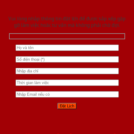
Vui lòng nhập thông tin đặt lịch để được sắp xếp gặp
gỡ làm việc hoăc tư vấn mà không phải chờ đợi.