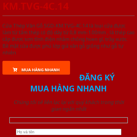
KM.TVG-4C.14
Cửa Thép Vân Gỗ SGD-KM.TVG-4C.14 là loại cửa được
làm từ tấm thép có độ dày từ 0,8 mm-1.00mm , là thép cao
cấp được sơn tĩnh điện nhằm chống hoen gỉ, trầy xước.
Bề mặt cửa được phủ lớp giả vân gỗ giống như gỗ tự
nhiên
MUA HÀNG NHANH
ĐĂNG KÝ
MUA HÀNG NHANH
Chúng tôi sẽ liên lạc lại với quý khách trong thời
gian ngắn nhất