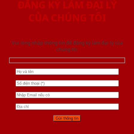
ĐĂNG KÝ LÀM ĐẠI LÝ
CỦA CHÚNG TÔI
Vui lòng nhập thông tin để đăng ký làm đại lý của
chúng tôi