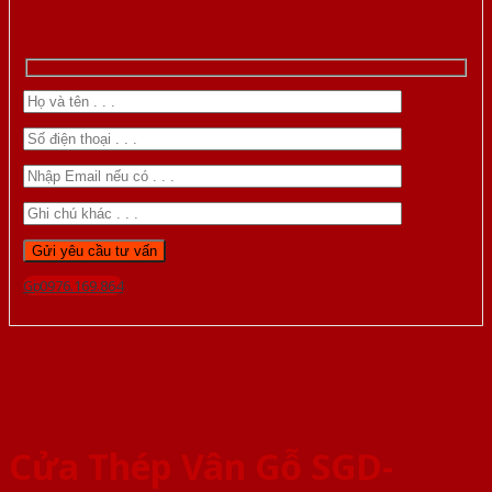
Gọi 0976.169.864
Cửa Thép Vân Gỗ SGD-