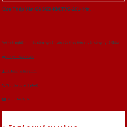
Cửa Thép Vân Gỗ SGD-KM.TVG-2CL-14n.
Với kinh nghiệm nhiêu năm nghiên cứu cửa theo tiêu chuẩn công nghệ Châu
Âu.Chúng tôi tự tin là nhà sản xuất & cung cấp hàng đầu tại Việt Nam!
Gửi yêu cầu tư vấn
Tải báo giá tổng hợp
Yêu cầu gọi lại (3 phút)
Dành cho đại lý