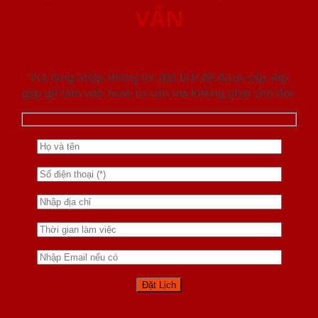
VẤN
Vui lòng nhập thông tin đặt lịch để được sắp xếp
gặp gỡ làm việc hoăc tư vấn mà không phải chờ đợi.