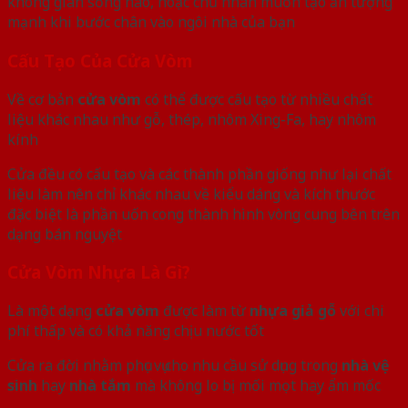
không gian sống nào, hoặc chủ nhân muốn tạo ấn tượng
mạnh khi bước chân vào ngôi nhà của bạn
Cấu Tạo Của Cửa Vòm
Về cơ bản
cửa vòm
có thể được cấu tạo từ nhiều chất
liệu khác nhau như gỗ, thép, nhôm Xing-Fa, hay nhôm
kính
Cửa đều có cấu tạo và các thành phần giống như lại chất
liệu làm nên chỉ khác nhau về kiểu dáng và kích thước
đặc biệt là phần uốn cong thành hình vòng cung bên trên
dạng bán nguyệt
Cửa Vòm Nhựa Là Gì?
Là một dạng
cửa vòm
được làm từ
nhựa giả gỗ
với chi
phí thấp và có khả năng chịu nước tốt
Cửa ra đời nhằm phục vụ cho nhu cầu sử dụng trong
nhà vệ
sinh
hay
nhà tắm
mà không lo bị mối mọt hay ẩm mốc