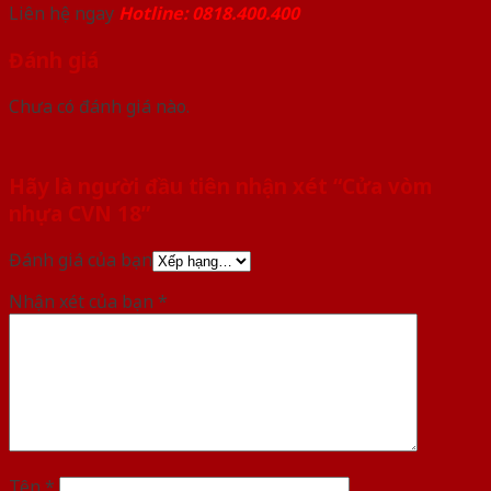
Liên hệ ngay
Hotline: 0818.400.400
Đánh giá
Chưa có đánh giá nào.
Hãy là người đầu tiên nhận xét “Cửa vòm
nhựa CVN 18”
Đánh giá của bạn
Nhận xét của bạn
*
Tên
*