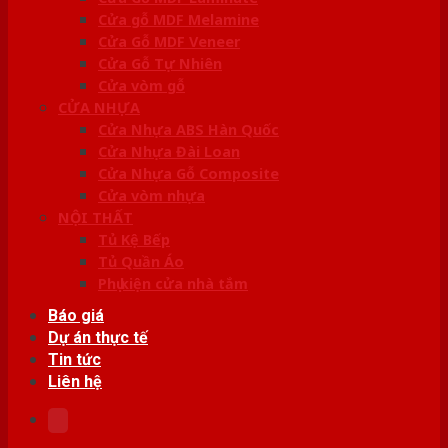
Cửa gỗ MDF Melamine
Cửa Gỗ MDF Veneer
Cửa Gỗ Tự Nhiên
Cửa vòm gỗ
CỬA NHỰA
Cửa Nhựa ABS Hàn Quốc
Cửa Nhựa Đài Loan
Cửa Nhựa Gỗ Composite
Cửa vòm nhựa
NỘI THẤT
Tủ Kệ Bếp
Tủ Quần Áo
Phụ kiện cửa nhà tắm
Báo giá
Dự án thực tế
Tin tức
Liên hệ