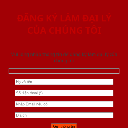
ĐĂNG KÝ LÀM ĐẠI LÝ
CỦA CHÚNG TÔI
Vui lòng nhập thông tin để đăng ký làm đại lý của
chúng tôi