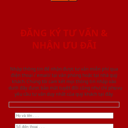
ĐĂNG KÝ TƯ VẤN &
NHẬN ƯU ĐÃI
Nhập thông tin để nhận được tư vấn miễn phí qua
điện thoại / email/ tại văn phòng hoặc tại nhà quý
khách. Chúng tôi cam kết mọi thông tin nhập vào
dưới đây được bảo mật tuyệt đối cũng như chỉ phục vụ
yêu cầu tư vấn duy nhất của quý khách tại đây.