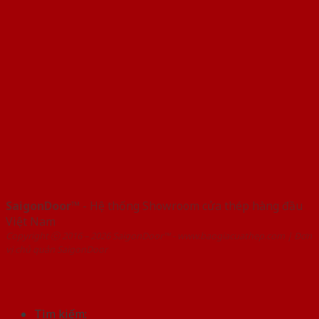
SaigonDoor™
- Hệ thống Showroom cửa thép hàng đầu
Việt Nam
Copyright ⓒ 2016 – 2026 SaigonDoor™ - www.baogiacuathep.com | Đơn
vị chủ quản SaigonDoor
Tìm kiếm: