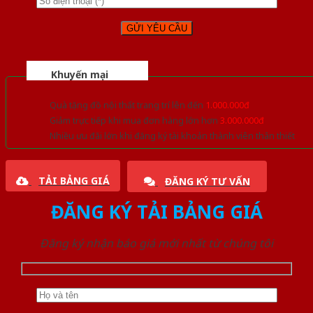
Khuyến mại
Quà tặng đồ nội thất trang trí lên đến
1.000.000đ
Giảm trực tiếp khi mua đơn hàng lớn hơn
3.000.000đ
Nhiều ưu đãi lớn khi đăng ký tài khoản thành viên thân thiết
TẢI BẢNG GIÁ
ĐĂNG KÝ TƯ VẤN
ĐĂNG KÝ TẢI BẢNG GIÁ
Đăng ký nhận báo giá mới nhất từ chúng tôi