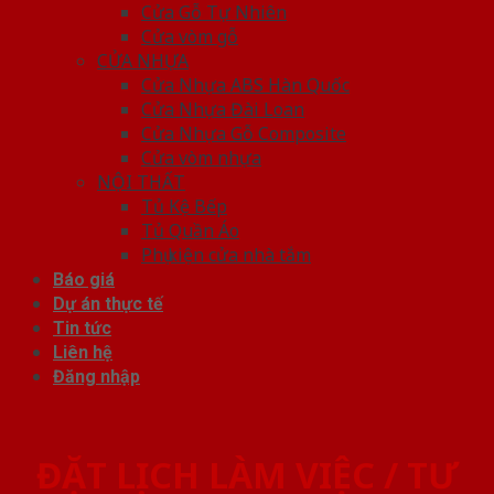
Cửa Gỗ Tự Nhiên
Cửa vòm gỗ
CỬA NHỰA
Cửa Nhựa ABS Hàn Quốc
Cửa Nhựa Đài Loan
Cửa Nhựa Gỗ Composite
Cửa vòm nhựa
NỘI THẤT
Tủ Kệ Bếp
Tủ Quần Áo
Phụ kiện cửa nhà tắm
Báo giá
Dự án thực tế
Tin tức
Liên hệ
Đăng nhập
ĐẶT LỊCH LÀM VIỆC / TƯ