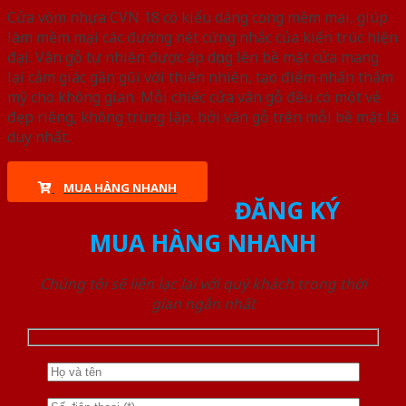
Cửa vòm nhựa CVN 18 có kiểu dáng cong mềm mại, giúp
làm mềm mại các đường nét cứng nhắc của kiến trúc hiện
đại. Vân gỗ tự nhiên được áp dụng lên bề mặt cửa mang
lại cảm giác gần gũi với thiên nhiên, tạo điểm nhấn thẩm
mỹ cho không gian. Mỗi chiếc cửa vân gỗ đều có một vẻ
đẹp riêng, không trùng lặp, bởi vân gỗ trên mỗi bề mặt là
duy nhất.
MUA HÀNG NHANH
ĐĂNG KÝ
MUA HÀNG NHANH
Chúng tôi sẽ liên lạc lại với quý khách trong thời
gian ngắn nhất