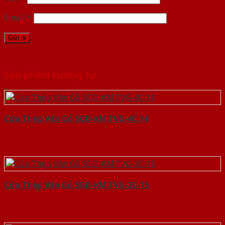
Email
*
Sản phẩm tương tự
Cửa Thép Vân Gỗ SGD-KM.TVG-4C.14
Cửa Thép Vân Gỗ SGD-KM.TVG-2C-15