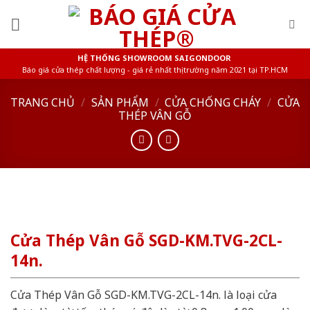
Skip
to
content
HỆ THỐNG SHOWROOM SAIGONDOOR
Báo giá cửa thép chất lượng - giá rẻ nhất thị trường năm 2021 tại TP.HCM
TRANG CHỦ
/
SẢN PHẨM
/
CỬA CHỐNG CHÁY
/
CỬA
THÉP VÂN GỖ
Cửa Thép Vân Gỗ SGD-KM.TVG-2CL-
14n.
Cửa Thép Vân Gỗ SGD-KM.TVG-2CL-14n. là loại cửa