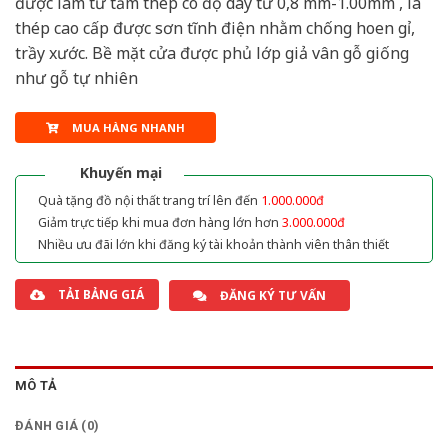
được làm từ tấm thép có độ dày từ 0,8 mm-1.00mm , là
thép cao cấp được sơn tĩnh điện nhằm chống hoen gỉ,
trầy xước. Bề mặt cửa được phủ lớp giả vân gỗ giống
như gỗ tự nhiên
MUA HÀNG NHANH
Khuyến mại
Quà tặng đồ nội thất trang trí lên đến
1.000.000đ
Giảm trực tiếp khi mua đơn hàng lớn hơn
3.000.000đ
Nhiều ưu đãi lớn khi đăng ký tài khoản thành viên thân thiết
TẢI BẢNG GIÁ
ĐĂNG KÝ TƯ VẤN
MÔ TẢ
ĐÁNH GIÁ (0)