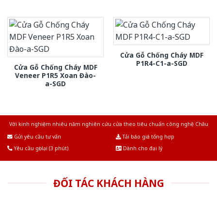
Cửa Gỗ Chống Cháy MDF
P1R4-C1-a-SGD
Cửa Gỗ Chống Cháy MDF
Veneer P1R5 Xoan Đào-
a-SGD
Với kinh nghiệm nhiêu năm nghiên cứu cửa theo tiêu chuẩn công nghệ Châu
Âu.Chúng tôi tự tin là nhà sản xuất & cung cấp hàng đầu tại Việt Nam!
Gửi yêu cầu tư vấn
Tải báo giá tổng hợp
Yêu cầu gọi lại (3 phút)
Dành cho đại lý
ĐỐI TÁC KHÁCH HÀNG