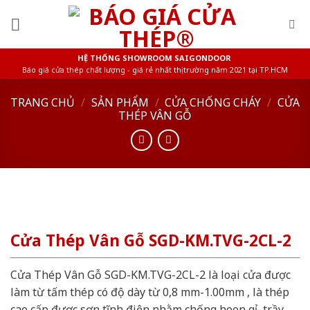
Skip
to
content
HỆ THỐNG SHOWROOM SAIGONDOOR
Báo giá cửa thép chất lượng - giá rẻ nhất thị trường năm 2021 tại TP.HCM
TRANG CHỦ
/
SẢN PHẨM
/
CỬA CHỐNG CHÁY
/
CỬA
THÉP VÂN GỖ
Cửa Thép Vân Gỗ SGD-KM.TVG-2CL-2
Cửa Thép Vân Gỗ SGD-KM.TVG-2CL-2 là loại cửa được
làm từ tấm thép có độ dày từ 0,8 mm-1.00mm , là thép
cao cấp được sơn tĩnh điện nhằm chống hoen gỉ, trầy