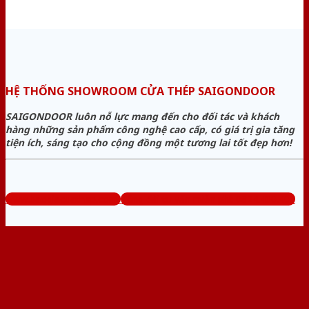
HỆ THỐNG SHOWROOM CỬA THÉP SAIGONDOOR
SAIGONDOOR luôn nỗ lực mang đến cho đối tác và khách
hàng những sản phẩm công nghệ cao cấp, có giá trị gia tăng
tiện ích, sáng tạo cho cộng đồng một tương lai tốt đẹp hơn!
www.baogiacuathep.com
Tổng đài tư vấn miễn phí: 0824.400.400