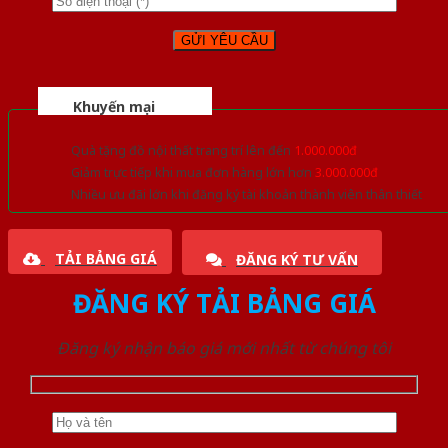
Khuyến mại
Quà tặng đồ nội thất trang trí lên đến
1.000.000đ
Giảm trực tiếp khi mua đơn hàng lớn hơn
3.000.000đ
Nhiều ưu đãi lớn khi đăng ký tài khoản thành viên thân thiết
TẢI BẢNG GIÁ
ĐĂNG KÝ TƯ VẤN
ĐĂNG KÝ TẢI BẢNG GIÁ
Đăng ký nhận báo giá mới nhất từ chúng tôi