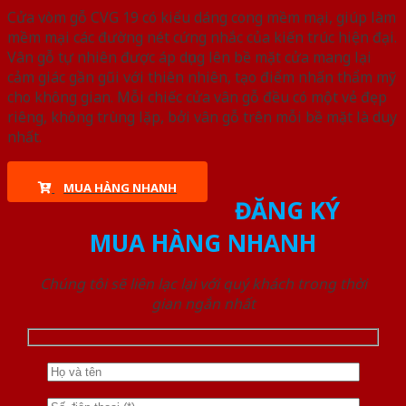
Cửa vòm gỗ CVG 19 có kiểu dáng cong mềm mại, giúp làm
mềm mại các đường nét cứng nhắc của kiến trúc hiện đại.
Vân gỗ tự nhiên được áp dụng lên bề mặt cửa mang lại
cảm giác gần gũi với thiên nhiên, tạo điểm nhấn thẩm mỹ
cho không gian. Mỗi chiếc cửa vân gỗ đều có một vẻ đẹp
riêng, không trùng lặp, bởi vân gỗ trên mỗi bề mặt là duy
nhất.
MUA HÀNG NHANH
ĐĂNG KÝ
MUA HÀNG NHANH
Chúng tôi sẽ liên lạc lại với quý khách trong thời
gian ngắn nhất