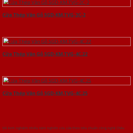
Cửa Thép Vân Gỗ SGD-KM.TVG-2C-2
Cửa Thép Vân Gỗ SGD-KM.TVG-4C.22
Cửa Thép Vân Gỗ SGD-KM.TVG-4C.25
Với kinh nghiệm nhiêu năm nghiên cứu cửa theo tiêu chuẩn công nghệ Châu
Âu.Chúng tôi tự tin là nhà sản xuất & cung cấp hàng đầu tại Việt Nam!