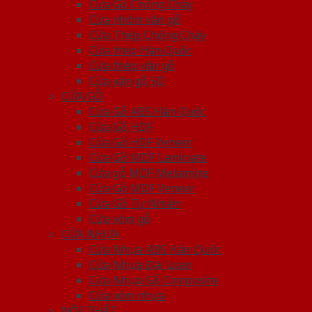
Cửa Gỗ Chống Cháy
Cửa nhôm vân gỗ
Cửa Thép Chống Cháy
Cửa thép Hàn Quốc
Cửa thép vân gỗ
Cửa vân gỗ 5D
CỬA GỖ
Cửa Gỗ ABS Hàn Quốc
Cửa Gỗ HDF
Cửa Gỗ HDF Veneer
Cửa Gỗ MDF Laminate
Cửa gỗ MDF Melamine
Cửa Gỗ MDF Veneer
Cửa Gỗ Tự Nhiên
Cửa vòm gỗ
CỬA NHỰA
Cửa Nhựa ABS Hàn Quốc
Cửa Nhựa Đài Loan
Cửa Nhựa Gỗ Composite
Cửa vòm nhựa
NỘI THẤT