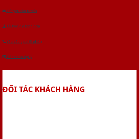
Gửi yêu cầu tư vấn
Tải báo giá tổng hợp
Yêu cầu gọi lại (3 phút)
Dành cho đại lý
ĐỐI TÁC KHÁCH HÀNG