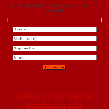
Vui lòng nhập thông tin để đăng ký làm đại lý của
chúng tôi
ĐĂNG KÝ TƯ VẤN &
NHẬN ƯU ĐÃI