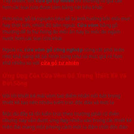
Tuy nhiên, với
cửa gỗ tự nhiên
thì thường có giá cao
hơn các loại cửa được làm bằng vật liệu khác
Hơn nữa, gỗ là nguyên liệu dễ bị ảnh hưởng bởi mối mọt
hay thời tiết, nhiệt độ bên ngoài.
Cửa vòm
bằng gỗ
thường dễ bị hư hỏng do mối ăn hay bị mốc do ngấm
nước hơn các loại cửa khác
Ngoài ra,
cửa vòm gỗ công nghiệp
cũng rất phổ biến
nhờ khả năng dễ tại hình cũng như có mức giá rẻ hơn
khá nhiều so với
cửa gỗ tự nhiên
Ứng Dụng Của Cửa Vòm Gỗ Trong Thiết Kế Và
Đời Sống
Với lối thiết kế mái vòm tạo điểm nhấn nổi bật trong
thiết kế tạo nên nhiều kiến trúc độc đáo và mới lạ
Mặc dù đây là lối kiến trúc theo trường phái cổ điển
nhưng nay vẫn được ứng dụng nhiều vào trong các thiết kế
hiện đại mang một phong cách mới lạ đậm chất độc đáo