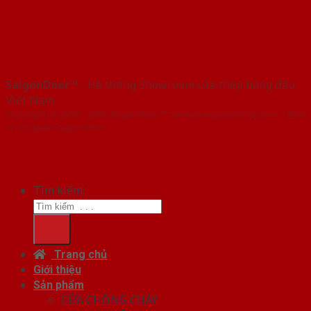
SaigonDoor™
- Hệ thống Showroom cửa thép hàng đầu
Việt Nam
Copyright ⓒ 2016 – 2026 SaigonDoor™ - www.baogiacuathep.com | Đơn
vị chủ quản SaigonDoor
Tìm kiếm:
Trang chủ
Giới thiệu
Sản phẩm
CỬA CHỐNG CHÁY