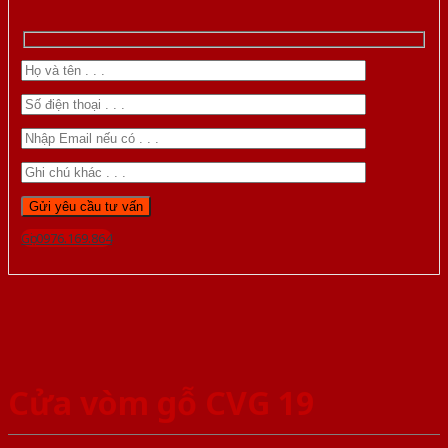
Gọi 0976.169.864
Cửa vòm gỗ CVG 19