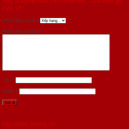
Hãy là người đầu tiên nhận xét “Cửa vòm gỗ
CVG 19”
Đánh giá của bạn
Nhận xét của bạn
*
Tên
*
Email
*
Sản phẩm tương tự