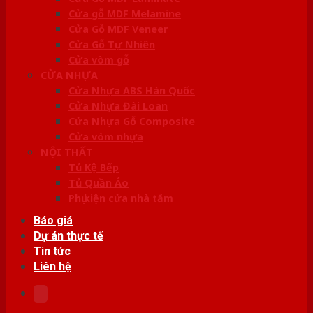
Cửa gỗ MDF Melamine
Cửa Gỗ MDF Veneer
Cửa Gỗ Tự Nhiên
Cửa vòm gỗ
CỬA NHỰA
Cửa Nhựa ABS Hàn Quốc
Cửa Nhựa Đài Loan
Cửa Nhựa Gỗ Composite
Cửa vòm nhựa
NỘI THẤT
Tủ Kệ Bếp
Tủ Quần Áo
Phụ kiện cửa nhà tắm
Báo giá
Dự án thực tế
Tin tức
Liên hệ