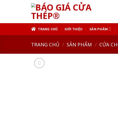
Skip
to
content
TRANG CHỦ
GIỚI THIỆU
SẢN PHẨM
TRANG CHỦ
/
SẢN PHẨM
/
CỬA CH