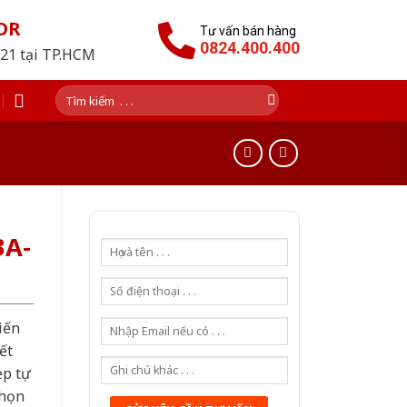
OR
Tư vấn bán hàng
0824.400.400
021 tại TP.HCM
Tìm
kiếm:
3A-
iến
ết
ẹp tự
chọn