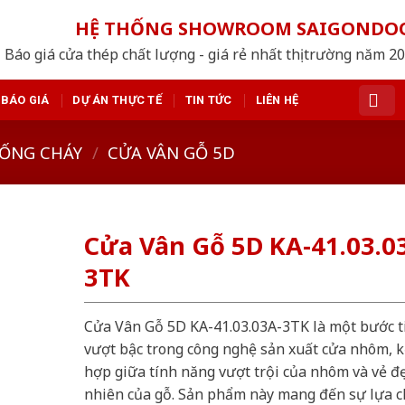
HỆ THỐNG SHOWROOM SAIGONDO
Báo giá cửa thép chất lượng - giá rẻ nhất thị trường năm 2
BÁO GIÁ
DỰ ÁN THỰC TẾ
TIN TỨC
LIÊN HỆ
ỐNG CHÁY
/
CỬA VÂN GỖ 5D
Cửa Vân Gỗ 5D KA-41.03.0
3TK
Cửa Vân Gỗ 5D KA-41.03.03A-3TK là một bước t
vượt bậc trong công nghệ sản xuất cửa nhôm, k
hợp giữa tính năng vượt trội của nhôm và vẻ đ
nhiên của gỗ. Sản phẩm này mang đến sự lựa 