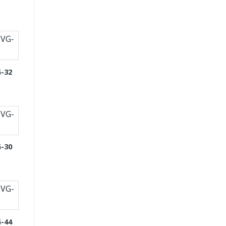
-32
-30
-44