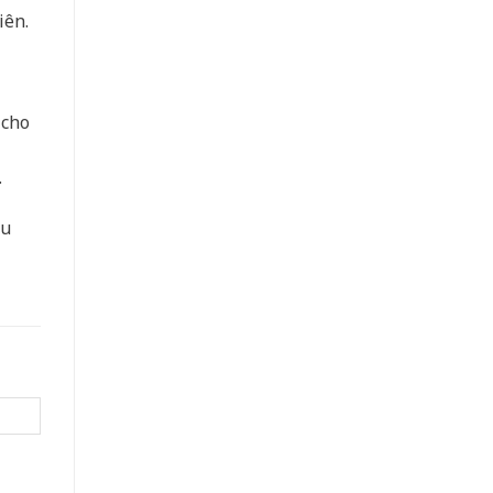
iên.
 cho
.
hu