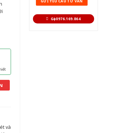
n
ới
Gọi 0976.169.864
hiết
N
ét và