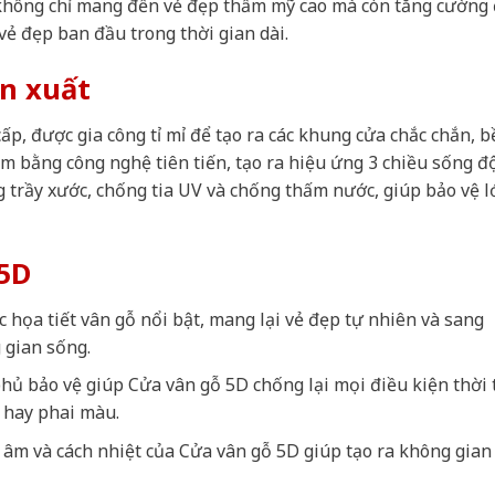
không chỉ mang đến vẻ đẹp thẩm mỹ cao mà còn tăng cường
vẻ đẹp ban đầu trong thời gian dài.
ản xuất
, được gia công tỉ mỉ để tạo ra các khung cửa chắc chắn, bề
m bằng công nghệ tiên tiến, tạo ra hiệu ứng 3 chiều sống đ
trầy xước, chống tia UV và chống thấm nước, giúp bảo vệ l
5D
ác họa tiết vân gỗ nổi bật, mang lại vẻ đẹp tự nhiên và sang
 gian sống.
hủ bảo vệ giúp Cửa vân gỗ 5D chống lại mọi điều kiện thời t
 hay phai màu.
 âm và cách nhiệt của Cửa vân gỗ 5D giúp tạo ra không gian