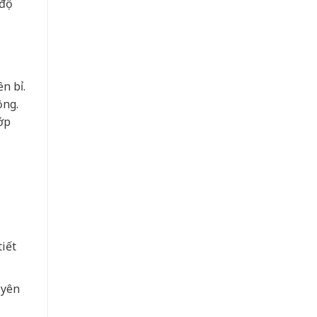
 độ
n bỉ.
ộng.
ớp
iết
 yên