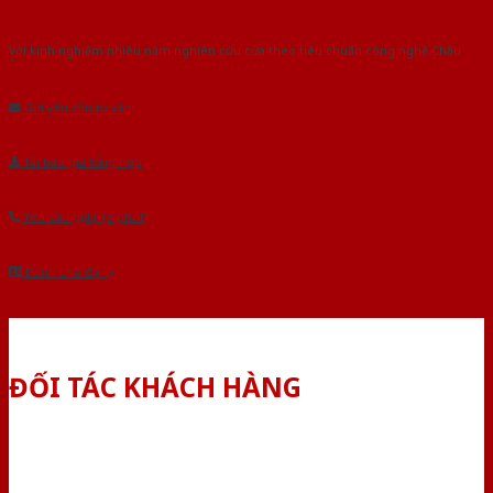
Với kinh nghiệm nhiêu năm nghiên cứu cửa theo tiêu chuẩn công nghệ Châu
Âu.Chúng tôi tự tin là nhà sản xuất & cung cấp hàng đầu tại Việt Nam!
Gửi yêu cầu tư vấn
Tải báo giá tổng hợp
Yêu cầu gọi lại (3 phút)
Dành cho đại lý
ĐỐI TÁC KHÁCH HÀNG