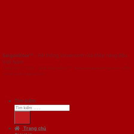
SaigonDoor™
- Hệ thống Showroom cửa thép hàng đầu
Việt Nam
Copyright ⓒ 2016 – 2026 SaigonDoor™ - www.baogiacuathep.com | Đơn
vị chủ quản SaigonDoor
Tìm kiếm:
Trang chủ