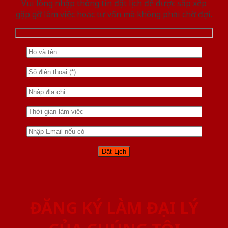
Vui lòng nhập thông tin đặt lịch để được sắp xếp
gặp gỡ làm việc hoăc tư vấn mà không phải chờ đợi.
ĐĂNG KÝ LÀM ĐẠI LÝ