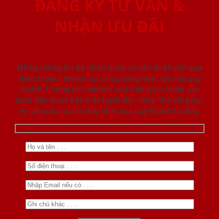
ĐĂNG KÝ TƯ VẤN &
NHẬN ƯU ĐÃI
Nhập thông tin để nhận được tư vấn miễn phí qua
điện thoại / email/ tại văn phòng hoặc tại nhà quý
khách. Chúng tôi cam kết mọi thông tin nhập vào
dưới đây được bảo mật tuyệt đối cũng như chỉ phục
vụ yêu cầu tư vấn duy nhất của quý khách tại đây.