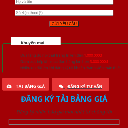
Khuyến mại
Quà tặng đồ nội thất trang trí lên đến
1.000.000đ
Giảm trực tiếp khi mua đơn hàng lớn hơn
3.000.000đ
Nhiều ưu đãi lớn khi đăng ký tài khoản thành viên thân thiết
TẢI BẢNG GIÁ
ĐĂNG KÝ TƯ VẤN
ĐĂNG KÝ TẢI BẢNG GIÁ
Đăng ký nhận báo giá mới nhất từ chúng tôi