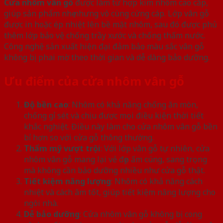
Cửa nhôm vân gỗ
được làm từ hợp kim nhôm cao cấp,
giúp sản phẩm nhẹ nhưng vô cùng cứng cáp. Lớp vân gỗ
được in hoặc ép nhiệt lên bề mặt nhôm, sau đó được phủ
thêm lớp bảo vệ chống trầy xước và chống thấm nước.
Công nghệ sản xuất hiện đại đảm bảo màu sắc vân gỗ
không bị phai mờ theo thời gian và dễ dàng bảo dưỡng.
Ưu điểm của cửa nhôm vân gỗ
Độ bền cao
: Nhôm có khả năng chống ăn mòn,
chống gỉ sét và chịu được mọi điều kiện thời tiết
khắc nghiệt. Điều này làm cho cửa nhôm vân gỗ bền
bỉ hơn so với cửa gỗ thông thường.
Thẩm mỹ vượt trội
: Với lớp vân gỗ tự nhiên, cửa
nhôm vân gỗ mang lại vẻ đẹp ấm cúng, sang trọng
mà không cần bảo dưỡng nhiều như cửa gỗ thật.
Tiết kiệm năng lượng
: Nhôm có khả năng cách
nhiệt và cách âm tốt, giúp tiết kiệm năng lượng cho
ngôi nhà.
Dễ bảo dưỡng
: Cửa nhôm vân gỗ không bị cong