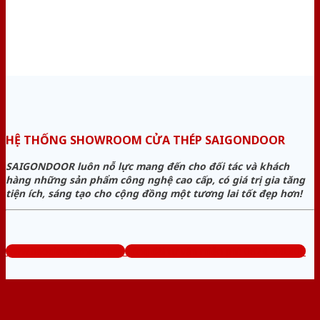
HỆ THỐNG SHOWROOM CỬA THÉP SAIGONDOOR
SAIGONDOOR luôn nỗ lực mang đến cho đối tác và khách
hàng những sản phẩm công nghệ cao cấp, có giá trị gia tăng
tiện ích, sáng tạo cho cộng đồng một tương lai tốt đẹp hơn!
www.baogiacuathep.com
Tổng đài tư vấn miễn phí: 0824.400.400