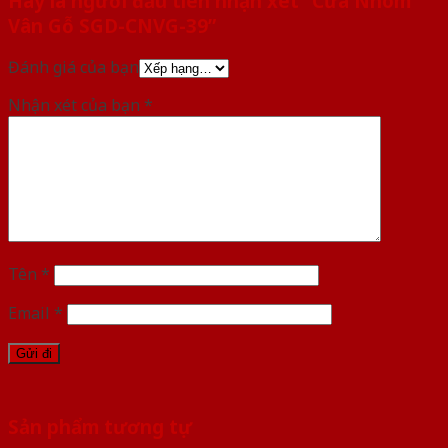
Hãy là người đầu tiên nhận xét “Cửa Nhôm
Vân Gỗ SGD-CNVG-39”
Đánh giá của bạn
Nhận xét của bạn
*
Tên
*
Email
*
Sản phẩm tương tự