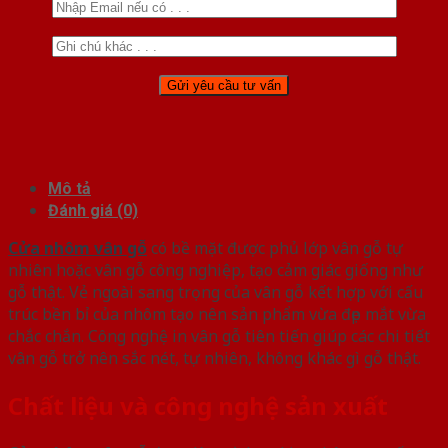
Mô tả
Đánh giá (0)
Cửa nhôm vân gỗ
có bề mặt được phủ lớp vân gỗ tự
nhiên hoặc vân gỗ công nghiệp, tạo cảm giác giống như
gỗ thật. Vẻ ngoài sang trọng của vân gỗ kết hợp với cấu
trúc bền bỉ của nhôm tạo nên sản phẩm vừa đẹp mắt vừa
chắc chắn. Công nghệ in vân gỗ tiên tiến giúp các chi tiết
vân gỗ trở nên sắc nét, tự nhiên, không khác gì gỗ thật.
Chất liệu và công nghệ sản xuất