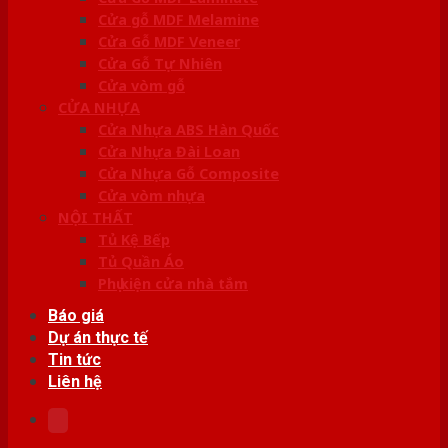
Cửa gỗ MDF Melamine
Cửa Gỗ MDF Veneer
Cửa Gỗ Tự Nhiên
Cửa vòm gỗ
CỬA NHỰA
Cửa Nhựa ABS Hàn Quốc
Cửa Nhựa Đài Loan
Cửa Nhựa Gỗ Composite
Cửa vòm nhựa
NỘI THẤT
Tủ Kệ Bếp
Tủ Quần Áo
Phụ kiện cửa nhà tắm
Báo giá
Dự án thực tế
Tin tức
Liên hệ