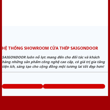
HỆ THỐNG SHOWROOM CỬA THÉP SAIGONDOOR
SAIGONDOOR luôn nỗ lực mang đến cho đối tác và khách
hàng những sản phẩm công nghệ cao cấp, có giá trị gia tăng
tiện ích, sáng tạo cho cộng đồng một tương lai tốt đẹp hơn!
www.baogiacuathep.com
Tổng đài tư vấn miễn phí: 0824.400.400