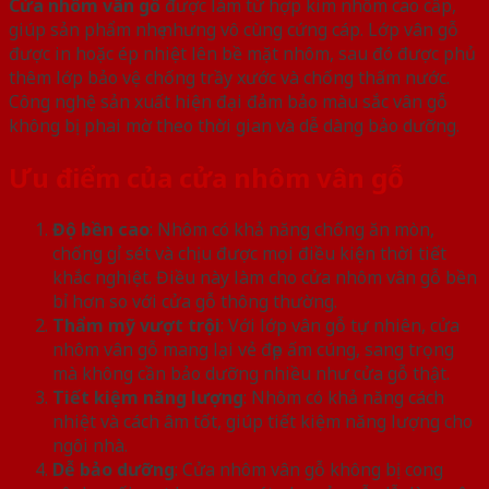
Cửa nhôm vân gỗ
được làm từ hợp kim nhôm cao cấp,
giúp sản phẩm nhẹ nhưng vô cùng cứng cáp. Lớp vân gỗ
được in hoặc ép nhiệt lên bề mặt nhôm, sau đó được phủ
thêm lớp bảo vệ chống trầy xước và chống thấm nước.
Công nghệ sản xuất hiện đại đảm bảo màu sắc vân gỗ
không bị phai mờ theo thời gian và dễ dàng bảo dưỡng.
Ưu điểm của cửa nhôm vân gỗ
Độ bền cao
: Nhôm có khả năng chống ăn mòn,
chống gỉ sét và chịu được mọi điều kiện thời tiết
khắc nghiệt. Điều này làm cho cửa nhôm vân gỗ bền
bỉ hơn so với cửa gỗ thông thường.
Thẩm mỹ vượt trội
: Với lớp vân gỗ tự nhiên, cửa
nhôm vân gỗ mang lại vẻ đẹp ấm cúng, sang trọng
mà không cần bảo dưỡng nhiều như cửa gỗ thật.
Tiết kiệm năng lượng
: Nhôm có khả năng cách
nhiệt và cách âm tốt, giúp tiết kiệm năng lượng cho
ngôi nhà.
Dễ bảo dưỡng
: Cửa nhôm vân gỗ không bị cong