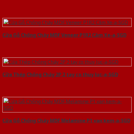
Cửa Gỗ Chống Cháy MDF Veneer P1R2 Căm Xe-a-SGD
Cửa Thép Chống Cháy 2P 2 tay co thuy luc-a-SGD
Cửa Gỗ Chống Cháy MDF Melamine P1 van kem-a-SGD