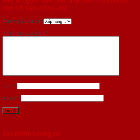
Hãy là người đầu tiên nhận xét “Cửa Nhôm
Vân Gỗ SGD-CNVG-26”
Đánh giá của bạn
Nhận xét của bạn
*
Tên
*
Email
*
Sản phẩm tương tự