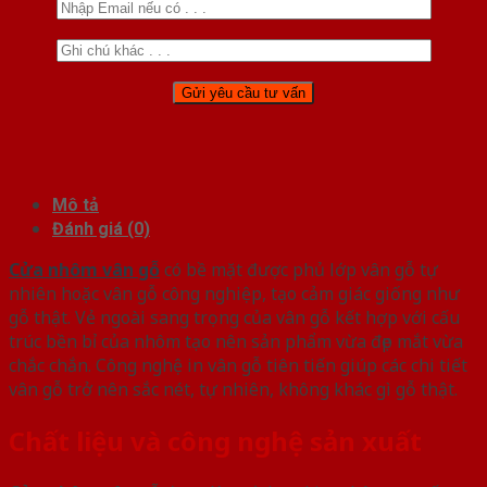
Mô tả
Đánh giá (0)
Cửa nhôm vân gỗ
có bề mặt được phủ lớp vân gỗ tự
nhiên hoặc vân gỗ công nghiệp, tạo cảm giác giống như
gỗ thật. Vẻ ngoài sang trọng của vân gỗ kết hợp với cấu
trúc bền bỉ của nhôm tạo nên sản phẩm vừa đẹp mắt vừa
chắc chắn. Công nghệ in vân gỗ tiên tiến giúp các chi tiết
vân gỗ trở nên sắc nét, tự nhiên, không khác gì gỗ thật.
Chất liệu và công nghệ sản xuất