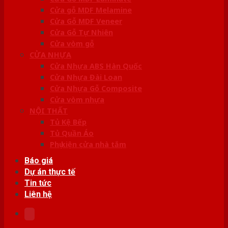
Cửa gỗ MDF Melamine
Cửa Gỗ MDF Veneer
Cửa Gỗ Tự Nhiên
Cửa vòm gỗ
CỬA NHỰA
Cửa Nhựa ABS Hàn Quốc
Cửa Nhựa Đài Loan
Cửa Nhựa Gỗ Composite
Cửa vòm nhựa
NỘI THẤT
Tủ Kệ Bếp
Tủ Quần Áo
Phụ kiện cửa nhà tắm
Báo giá
Dự án thực tế
Tin tức
Liên hệ