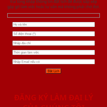
Vui lòng nhập thông tin đặt lịch để được sắp xếp
gặp gỡ làm việc hoăc tư vấn mà không phải chờ đợi.
ĐĂNG KÝ LÀM ĐẠI LÝ