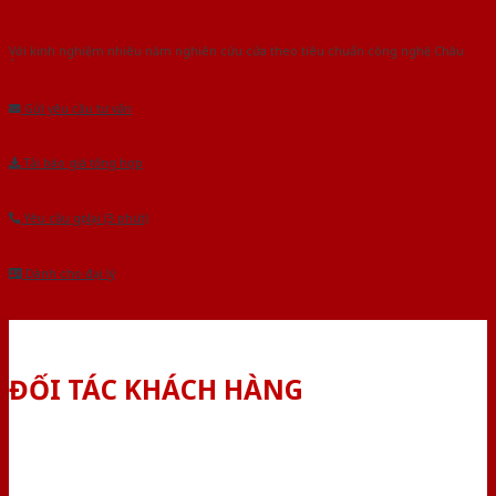
Với kinh nghiệm nhiêu năm nghiên cứu cửa theo tiêu chuẩn công nghệ Châu
Âu.Chúng tôi tự tin là nhà sản xuất & cung cấp hàng đầu tại Việt Nam!
Gửi yêu cầu tư vấn
Tải báo giá tổng hợp
Yêu cầu gọi lại (3 phút)
Dành cho đại lý
ĐỐI TÁC KHÁCH HÀNG