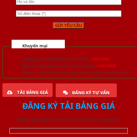
Khuyến mại
Quà tặng đồ nội thất trang trí lên đến
1.000.000đ
Giảm trực tiếp khi mua đơn hàng lớn hơn
3.000.000đ
Nhiều ưu đãi lớn khi đăng ký tài khoản thành viên thân thiết
TẢI BẢNG GIÁ
ĐĂNG KÝ TƯ VẤN
ĐĂNG KÝ TẢI BẢNG GIÁ
Đăng ký nhận báo giá mới nhất từ chúng tôi