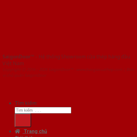
SaigonDoor™
- Hệ thống Showroom cửa thép hàng đầu
Việt Nam
Copyright ⓒ 2016 – 2026 SaigonDoor™ - www.baogiacuathep.com | Đơn
vị chủ quản SaigonDoor
Tìm kiếm:
Trang chủ