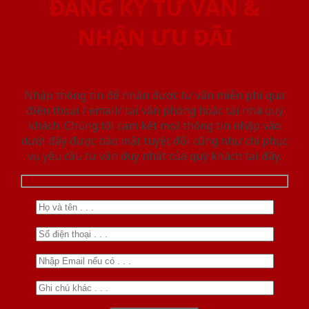
ĐĂNG KÝ TƯ VẤN &
NHẬN ƯU ĐÃI
Nhập thông tin để nhận được tư vấn miễn phí qua
điện thoại / email/ tại văn phòng hoặc tại nhà quý
khách. Chúng tôi cam kết mọi thông tin nhập vào
dưới đây được bảo mật tuyệt đối cũng như chỉ phục
vụ yêu cầu tư vấn duy nhất của quý khách tại đây.