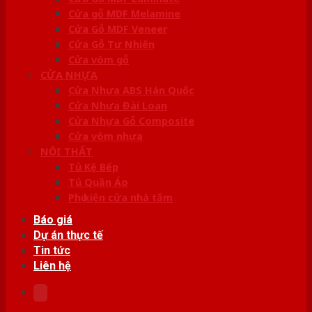
Cửa gỗ MDF Melamine
Cửa Gỗ MDF Veneer
Cửa Gỗ Tự Nhiên
Cửa vòm gỗ
CỬA NHỰA
Cửa Nhựa ABS Hàn Quốc
Cửa Nhựa Đài Loan
Cửa Nhựa Gỗ Composite
Cửa vòm nhựa
NỘI THẤT
Tủ Kệ Bếp
Tủ Quần Áo
Phụ kiện cửa nhà tắm
Báo giá
Dự án thực tế
Tin tức
Liên hệ