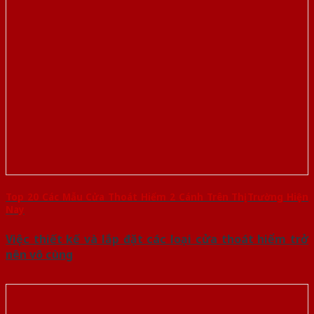
Top 20 Các Mẫu Cửa Thoát Hiểm 2 Cánh Trên Thị Trường Hiện
Nay
Việc thiết kế và lắp đặt các loại cửa thoát hiểm trở
nên vô cùng