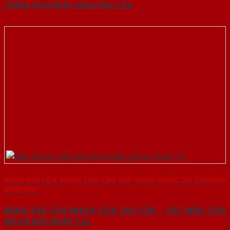
chống cháy khác nhau như cửa
BẢNG GIÁ CỬA NHỰA CỬA CAO CẤP ĐANG ĐƯỢC ƯA CHUỘNG
HIỆN NAY
BẢNG GIÁ CỬA NHỰA CỬA CAO CẤP – CÁC MẪU CỬA
NHỰA ĐẸP NHẤT Các