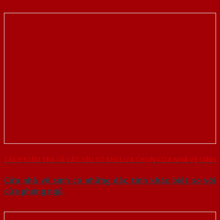
CÁCH KIỂM TRA VÀ CÁC YẾU TỐ KHI LƯA CHỌN CỬA NHÀ VỆ SINH
Cửa nhà vệ sinh có những đặc tính khác biệt so với
cửa phòng ngủ,