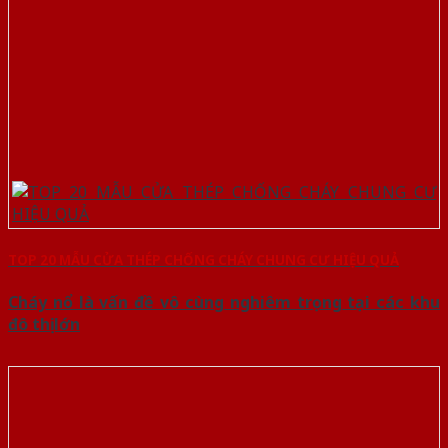
TOP 20 MẪU CỬA THÉP CHỐNG CHÁY CHUNG CƯ HIỆU QUẢ
Cháy nổ là vấn đề vô cùng nghiêm trọng tại các khu
đô thị lớn