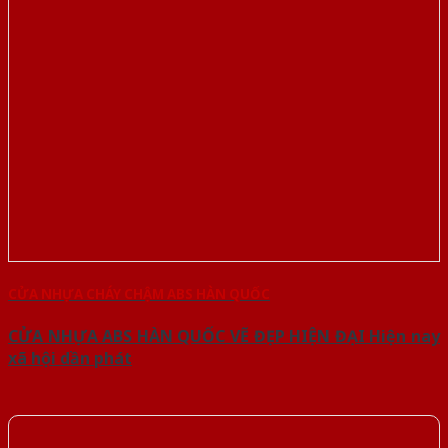
CỬA NHỰA CHÁY CHẬM ABS HÀN QUỐC
CỬA NHỰA ABS HÀN QUỐC VẼ ĐẸP HIỆN ĐẠI Hiện nay
xã hội dần phát