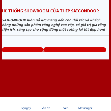
HỆ THỐNG SHOWROOM CỬA THÉP SAIGONDOOR
SAIGONDOOR luôn nỗ lực mang đến cho đối tác và khách
hàng những sản phẩm công nghệ cao cấp, có giá trị gia tăng
tiện ích, sáng tạo cho cộng đồng một tương lai tốt đẹp hơn!
www.baogiacuathep.com
Tổng đài tư vấn miễn phí: 0824.400.400
Gọi ngay
Bản đồ
Zalo
Messenger