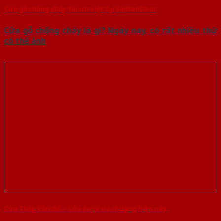
Cửa gỗ chống cháy tôí ưu việt tại SaiGonDoor
Cửa gỗ chống cháy là gi? Ngày nay, có rất nhiều thứ
có thể ảnh
Cửa Thép Vân Gỗ – Cửa được ưa chuộng hiện nay