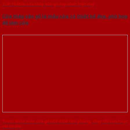
TOP 10 Mẫu cửa thép vân gỗ đẹp nhất hiện nay
Cửa thép vân gỗ là mẫu cửa có thiết kế đẹp, phù hợp
để làm cửa
Tham khảo mẫu cửa gỗ HDF-MDF làm phẳng, chạy chỉ sơn hoặc
chỉ nhôm