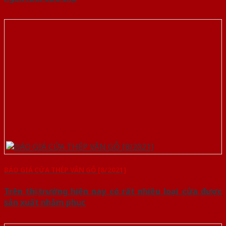
BÁO GIÁ CỬA THÉP VÂN GỖ [8/2021]
Trên thị trường hiện nay có rất nhiều loại cửa được
sản xuất nhằm phục