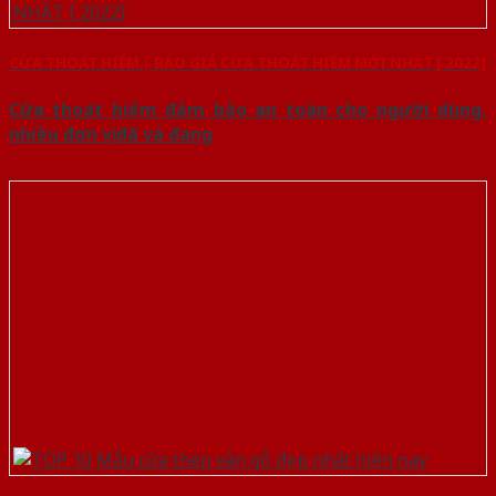
CỬA THOÁT HIỂM | BÁO GIÁ CỬA THOÁT HIỂM MỚI NHẤT [ 2022]
Cửa thoát hiểm đảm bảo an toàn cho người dùng,
nhiều đơn vị đã và đang