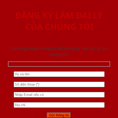
ĐĂNG KÝ LÀM ĐẠI LÝ
CỦA CHÚNG TÔI
Vui lòng nhập thông tin để đăng ký làm đại lý của
chúng tôi