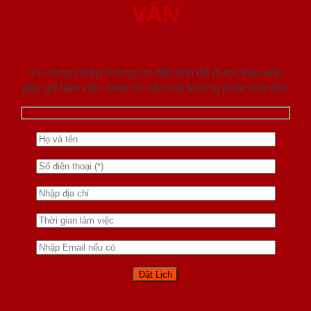
VẤN
Vui lòng nhập thông tin đặt lịch để được sắp xếp
gặp gỡ làm việc hoăc tư vấn mà không phải chờ đợi.