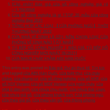
[Cập nhật] Báo giá cửa gỗ công nghiệp giá rẻ
✅1.750.000đ
Cửa gỗ công nghiệp là gì ?.TOP 20 mẫu cửa công
nghiệp đẹp 2021
TỔNG HỢP CÁC LOẠI 【CỬA PHÒNG NGỦ】THỜI
THƯỢNG NHẤT 2022
CỬA NHÀ VỆ SINH LÀ GÌ?| NÊN CHỌN LOẠI CỬA
PHÒNG VỆ SINH NÀO TỐT NHẤT
TỦ BẾP GỖ CÔNG NGHIỆP | BÁO GIÁ TỦ BẾP GỖ
CÔNG NGHIỆP MỚI NHẤT [8/2021]
CỬA NHỰA CHÁY CHẬM ABS HÀN QUỐC
This entry was posted in
Báo giá
,
Dự án thực tế
,
Tin tức
and tagged
cửa ABS Hàn Quốc
,
cửa biệt thự
,
cửa cháy
chậm
,
cửa chung cư
,
cửa gỗ công nghiệp
,
cửa gỗ HDF
,
cửa
gỗ HDF Veneer
,
cửa gỗ MDF Veneer
,
cửa ngăn cháy
,
cửa
nhà ở dân sinh
,
cửa nhựa chịu nước
,
cửa nhựa Đài Loan
,
cửa nhựa giả gỗ
,
cửa phòng khách sạn
,
Cửa phòng ngủ
,
cửa thép giả gỗ
,
cửa thép vân gỗ
,
cửa thông phòng
.