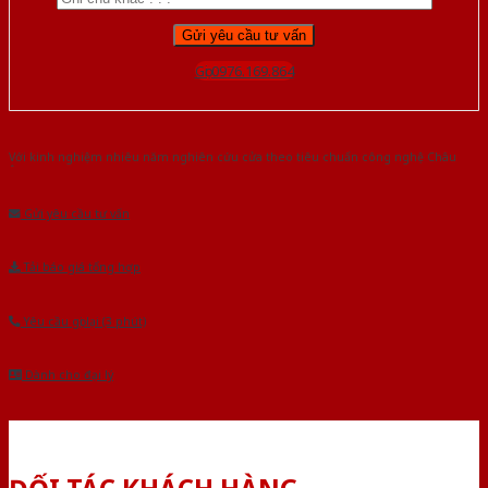
Gọi 0976.169.864
Với kinh nghiệm nhiêu năm nghiên cứu cửa theo tiêu chuẩn công nghệ Châu
Âu.Chúng tôi tự tin là nhà sản xuất & cung cấp hàng đầu tại Việt Nam!
Gửi yêu cầu tư vấn
Tải báo giá tổng hợp
Yêu cầu gọi lại (3 phút)
Dành cho đại lý