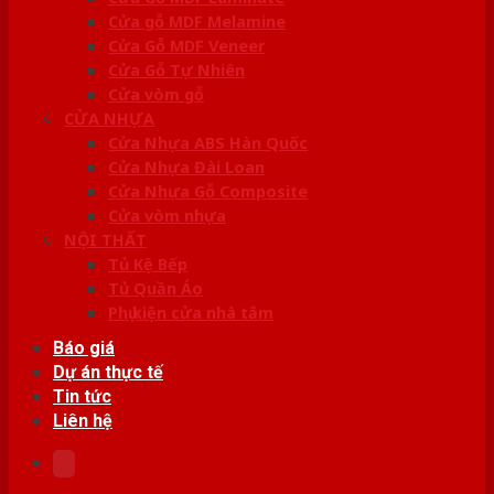
Cửa gỗ MDF Melamine
Cửa Gỗ MDF Veneer
Cửa Gỗ Tự Nhiên
Cửa vòm gỗ
CỬA NHỰA
Cửa Nhựa ABS Hàn Quốc
Cửa Nhựa Đài Loan
Cửa Nhựa Gỗ Composite
Cửa vòm nhựa
NỘI THẤT
Tủ Kệ Bếp
Tủ Quần Áo
Phụ kiện cửa nhà tắm
Báo giá
Dự án thực tế
Tin tức
Liên hệ