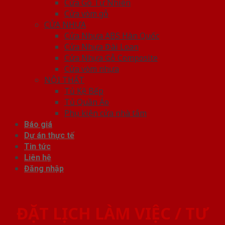
Cửa Gỗ Tự Nhiên
Cửa vòm gỗ
CỬA NHỰA
Cửa Nhựa ABS Hàn Quốc
Cửa Nhựa Đài Loan
Cửa Nhựa Gỗ Composite
Cửa vòm nhựa
NỘI THẤT
Tủ Kệ Bếp
Tủ Quần Áo
Phụ kiện cửa nhà tắm
Báo giá
Dự án thực tế
Tin tức
Liên hệ
Đăng nhập
ĐẶT LỊCH LÀM VIỆC / TƯ