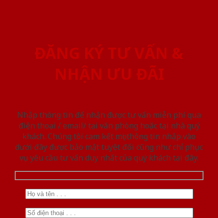
ĐĂNG KÝ TƯ VẤN &
NHẬN ƯU ĐÃI
Nhập thông tin để nhận được tư vấn miễn phí qua
điện thoại / email/ tại văn phòng hoặc tại nhà quý
khách. Chúng tôi cam kết mọi thông tin nhập vào
dưới đây được bảo mật tuyệt đối cũng như chỉ phục
vụ yêu cầu tư vấn duy nhất của quý khách tại đây.