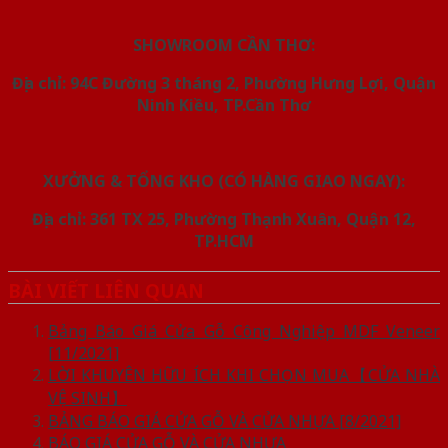
SHOWROOM CẦN THƠ:
Địa chỉ: 94C Đường 3 tháng 2, Phường Hưng Lợi, Quận
Ninh Kiều, TP.Cần Thơ
XƯỞNG & TỔNG KHO (CÓ HÀNG GIAO NGAY):
Địa chỉ: 361 TX 25, Phường Thạnh Xuân, Quận 12,
TP.HCM
BÀI VIẾT LIÊN QUAN
Bảng Báo Giá Cửa Gỗ Công Nghiệp MDF Veneer
[11/2021]
LỜI KHUYÊN HỮU ÍCH KHI CHỌN MUA【CỬA NHÀ
VỆ SINH】
BẢNG BÁO GIÁ CỬA GỖ VÀ CỬA NHỰA [8/2021]
BÁO GIÁ CỬA GỖ VÀ CỬA NHỰA