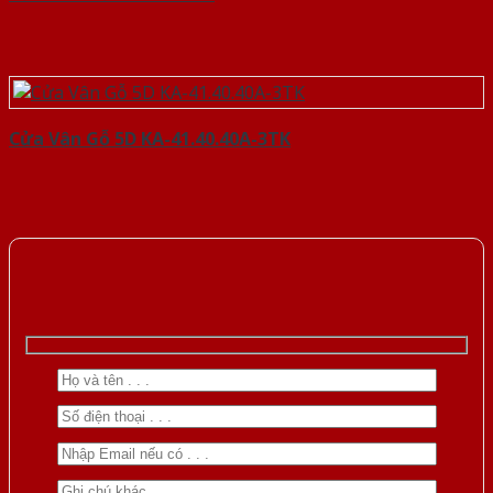
Cửa Vân Gỗ 5D KA-41.40.40A-3TK