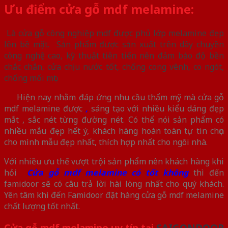
Ưu điểm cửa gỗ mdf melamine
:
Là cửa gỗ công nghiệp mdf được phủ lớp melamine đẹp
lên bề mặt. Sản phẩm được sản xuất trên dây chuyền
công nghệ cao, kỹ thuật tiên tiến nên đảm bảo độ bền
chắc chắn, cửa chịu nước tốt, chống cong vênh, co ngót,
chống mối mọt.
Hiện nay nhằm đáp ứng nhu cầu thẩm mỹ mà cửa gỗ
mdf melamine được
,
sáng tạo với nhiều kiểu dáng đẹp
mắt , sắc nét từng đường nét. Có thể nói sản phẩm có
nhiều mẫu đẹp hết ý, khách hàng hoàn toàn tự tin chọn
cho mình mẫu đẹp nhất, thích hợp nhất cho ngôi nhà.
Với nhiều ưu thế vượt trội sản phẩm nên khách hàng khi
hỏi
Cửa gỗ mdf melamine có tốt không
thì đến
famidoor sẽ có câu trả lời hài lòng nhất cho quý khách.
Yên tâm khi đến Famidoor đặt hàng cửa gỗ mdf melamine
chất lượng tốt nhất.
Cửa gỗ mdf melamine uy tín tại
SAIGONDOOR