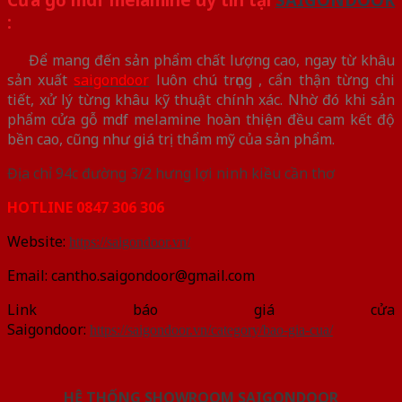
:
Để mang đến sản phẩm chất lượng cao, ngay từ khâu
sản xuất
saig
o
ndoor
luôn chú trọng , cẩn thận từng chi
tiết, xử lý từng khâu kỹ thuật chính xác. Nhờ đó khi sản
phẩm cửa gỗ mdf melamine hoàn thiện đều cam kết độ
bền cao, cũng như giá trị thẩm mỹ của sản phẩm.
Địa chỉ 94c đường 3/2 hưng lợi ninh kiều cần thơ
HOTLINE 0
847
306
306
Website:
https://saigondoor.vn/
Email: cantho.saigondoor@gmail.com
Link báo giá cửa
Saigondoor:
https://saigondoor.vn/category/bao-gia-cua/
HỆ THỐNG SHOWROOM SAIGONDOOR