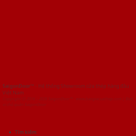
SaigonDoor™
- Hệ thống Showroom cửa thép hàng đầu
Việt Nam
Copyright ⓒ 2016 – 2026 SaigonDoor™ - www.baogiacuathep.com | Đơn
vị chủ quản SaigonDoor
Tìm kiếm: