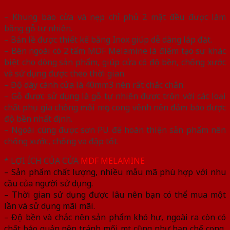
– Khung bao cửa và nẹp chỉ phủ 2 mặt đều được làm
bằng gỗ tự nhiên.
– Bản lề được thiết kế bằng Inox giúp dễ dàng lắp đặt.
– Bên ngoài có 2 tấm MDF Melamine là điểm tạo sự khác
biệt cho dòng sản phẩm, giúp cửa có độ bền, chống xước
và sử dụng được theo thời gian.
– Độ dày cánh cửa là 40mm3 nên rất chắc chắn.
– Gỗ được sử dụng là gỗ tự nhiên được trộn với các loại
chất phụ gia chống mối mọt, cong vênh nên đảm bảo được
độ bền nhất định.
– Ngoài cùng được sơn PU để hoàn thiện sản phẩm nên
chống xước, chống va đập tốt.
* LỢI ÍCH CỦA CỬA
MDF MELAMINE
– Sản phẩm chất lượng, nhiều mẫu mã phù hợp với nhu
cầu của người sử dụng.
– Thời gian sử dụng được lâu nên bạn có thể mua một
lần và sử dụng mãi mãi.
– Độ bền và chắc nên sản phẩm khó hư, ngoài ra còn có
chất bảo quản nên tránh mối mọt cũng như hạn chế cong,