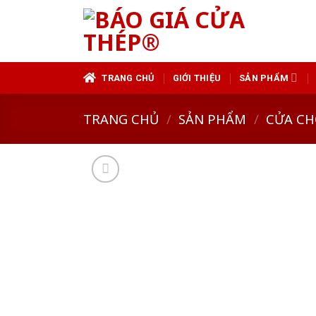
Skip
to
content
TRANG CHỦ
GIỚI THIỆU
SẢN PHẨM
TRANG CHỦ
/
SẢN PHẨM
/
CỬA CH