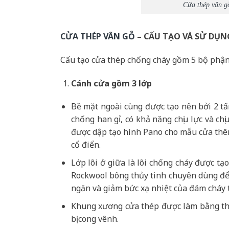
Cửa thép vân g
CỬA THÉP VÂN GỖ
– CẤU TẠO VÀ SỬ DỤN
Cấu tạo cửa thép chống cháy gồm 5 bộ phận
Cánh cửa
gồm 3 lớp
Bề mặt ngoài cùng được tạo nên bởi 2 t
chống han gỉ, có khả năng chịu lực và c
được dập tạo hình Pano cho mẫu cửa thêm
cổ điển.
Lớp lõi ở giữa là lõi chống cháy được t
Rockwool bông thủy tinh chuyên dùng để 
ngăn và giảm bức xạ nhiệt của đám cháy 
Khung xương cửa thép được làm bằng th
bị cong vênh.