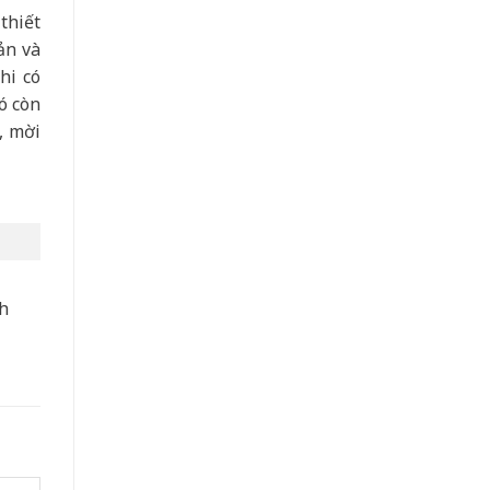
thiết
ản và
hi có
ó còn
, mời
nh