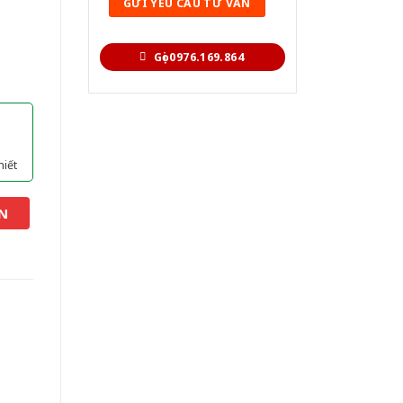
Gọi 0976.169.864
hiết
N