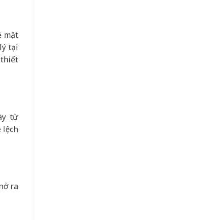
ề mặt
ý tại
thiết
ày từ
 lệch
nở ra