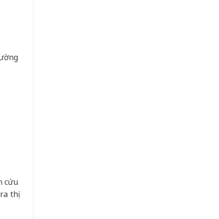
cường
n cứu
a thị