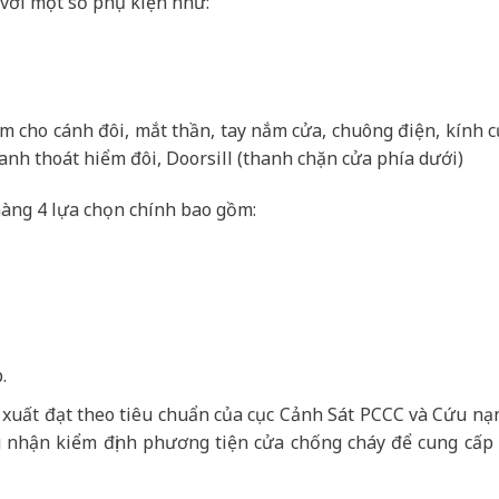
với một số phụ kiện như:
âm cho cánh đôi, mắt thần, tay nắm cửa, chuông điện, kính 
anh thoát hiểm đôi, Doorsill (thanh chặn cửa phía dưới)
àng 4 lựa chọn chính bao gồm:
.
 xuất đạt theo tiêu chuẩn của cục Cảnh Sát PCCC và Cứu nạ
 nhận kiểm định phương tiện cửa chống cháy để cung cấp r