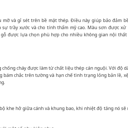
u mỡ và gỉ sét trên bề mặt thép. Điều này giúp bảo đảm b
h sự trầy xước và cho tính thẩm mỹ cao. Màu sơn được xử l
 gỗ được lựa chọn phù hợp cho nhiều không gian nội thất 
chống cháy được làm từ chất liệu thép cán nguội. Với độ d
ng bám chắc trên tường và hạn chế tình trạng lỏng bản lề, xệ
ng.
n bộ khe hở giữa cánh và khung bao, khi nhiệt độ tăng nó sẽ 