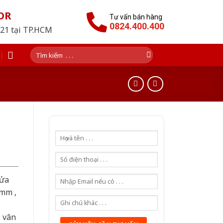
OR
Tư vấn bán hàng
0824.400.400
021 tại TP.HCM
Tìm
kiếm:
cửa
0mm ,
ả vân