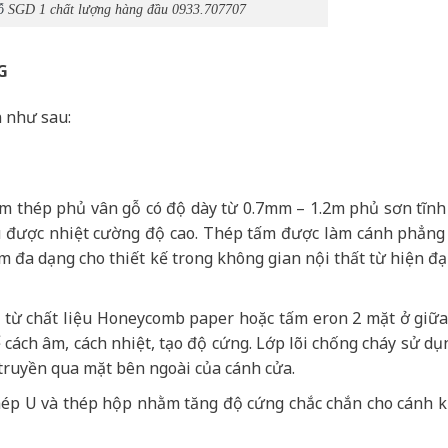
ỗ
SGD 1 chất lượng hàng đầu 0933.707707
G
 như sau:
ấm thép phủ vân gỗ có độ dày từ 0.7mm – 1.2m phủ sơn tĩnh
hịu được nhiệt cường độ cao. Thép tấm được làm cánh phẳng
 đa dạng cho thiết kế trong không gian nội thất từ hiện đạ
ạo từ chất liệu Honeycomb paper hoặc tấm eron 2 mặt ở giữ
cách âm, cách nhiệt, tạo độ cứng. Lớp lõi chống cháy sử dụ
truyền qua mặt bên ngoài của cánh cửa.
ép U và thép hộp nhằm tăng độ cứng chắc chắn cho cánh 