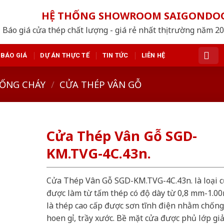
HỆ THỐNG SHOWROOM SAIGONDO
Báo giá cửa thép chất lượng - giá rẻ nhất thị trường năm 2
BÁO GIÁ
DỰ ÁN THỰC TẾ
TIN TỨC
LIÊN HỆ
ỐNG CHÁY
/
CỬA THÉP VÂN GỖ
Cửa Thép Vân Gỗ SGD-
KM.TVG-4C.43n.
Cửa Thép Vân Gỗ SGD-KM.TVG-4C.43n. là loại 
được làm từ tấm thép có độ dày từ 0,8 mm-1.0
là thép cao cấp được sơn tĩnh điện nhằm chống
hoen gỉ, trầy xước. Bề mặt cửa được phủ lớp gi