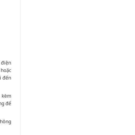
 điện
 hoặc
i đến
a kèm
ng để
không