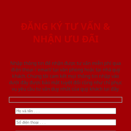
ĐĂNG KÝ TƯ VẤN &
NHẬN ƯU ĐÃI
Nhập thông tin để nhận được tư vấn miễn phí qua
điện thoại / email/ tại văn phòng hoặc tại nhà quý
khách. Chúng tôi cam kết mọi thông tin nhập vào
dưới đây được bảo mật tuyệt đối cũng như chỉ phục
vụ yêu cầu tư vấn duy nhất của quý khách tại đây.