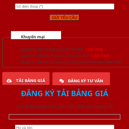
Khuyến mại
Quà tặng đồ nội thất trang trí lên đến
1.000.000đ
Giảm trực tiếp khi mua đơn hàng lớn hơn
3.000.000đ
Nhiều ưu đãi lớn khi đăng ký tài khoản thành viên thân thiết
TẢI BẢNG GIÁ
ĐĂNG KÝ TƯ VẤN
ĐĂNG KÝ TẢI BẢNG GIÁ
Đăng ký nhận báo giá mới nhất từ chúng tôi