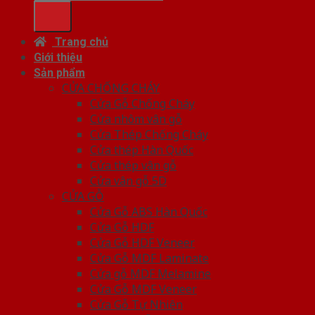
Trang chủ
Giới thiệu
Sản phẩm
CỬA CHỐNG CHÁY
Cửa Gỗ Chống Cháy
Cửa nhôm vân gỗ
Cửa Thép Chống Cháy
Cửa thép Hàn Quốc
Cửa thép vân gỗ
Cửa vân gỗ 5D
CỬA GỖ
Cửa Gỗ ABS Hàn Quốc
Cửa Gỗ HDF
Cửa Gỗ HDF Veneer
Cửa Gỗ MDF Laminate
Cửa gỗ MDF Melamine
Cửa Gỗ MDF Veneer
Cửa Gỗ Tự Nhiên