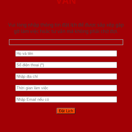
VẤN
Vui lòng nhập thông tin đặt lịch để được sắp xếp gặp
gỡ làm việc hoăc tư vấn mà không phải chờ đợi.