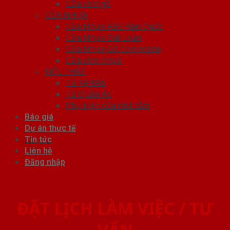
Cửa vòm gỗ
CỬA NHỰA
Cửa Nhựa ABS Hàn Quốc
Cửa Nhựa Đài Loan
Cửa Nhựa Gỗ Composite
Cửa vòm nhựa
NỘI THẤT
Tủ Kệ Bếp
Tủ Quần Áo
Phụ kiện cửa nhà tắm
Báo giá
Dự án thực tế
Tin tức
Liên hệ
Đăng nhập
ĐẶT LỊCH LÀM VIỆC / TƯ