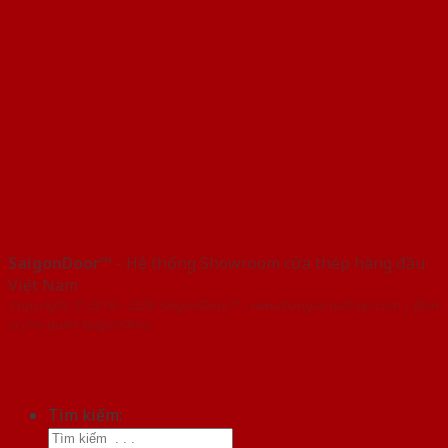
SaigonDoor™
- Hệ thống Showroom cửa thép hàng đầu
Việt Nam
Copyright ⓒ 2016 – 2026 SaigonDoor™ - www.baogiacuathep.com | Đơn
vị chủ quản SaigonDoor
Tìm kiếm: