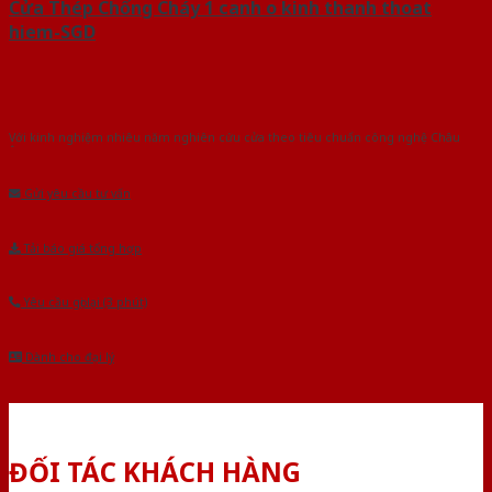
Cửa Thép Chống Cháy 1 canh o kinh thanh thoat
hiem-SGD
Với kinh nghiệm nhiêu năm nghiên cứu cửa theo tiêu chuẩn công nghệ Châu
Âu.Chúng tôi tự tin là nhà sản xuất & cung cấp hàng đầu tại Việt Nam!
Gửi yêu cầu tư vấn
Tải báo giá tổng hợp
Yêu cầu gọi lại (3 phút)
Dành cho đại lý
ĐỐI TÁC KHÁCH HÀNG