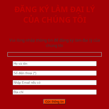
ĐĂNG KÝ LÀM ĐẠI LÝ
CỦA CHÚNG TÔI
Vui lòng nhập thông tin để đăng ký làm đại lý của
chúng tôi