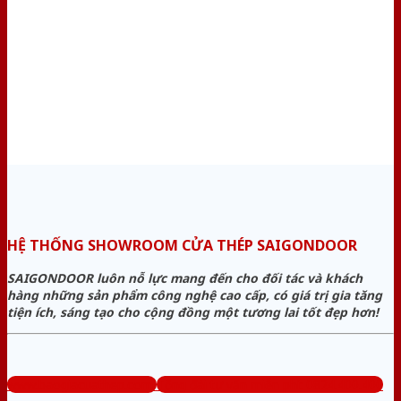
HỆ THỐNG SHOWROOM CỬA THÉP SAIGONDOOR
SAIGONDOOR luôn nỗ lực mang đến cho đối tác và khách
hàng những sản phẩm công nghệ cao cấp, có giá trị gia tăng
tiện ích, sáng tạo cho cộng đồng một tương lai tốt đẹp hơn!
www.baogiacuathep.com
Tổng đài tư vấn miễn phí: 0824.400.400