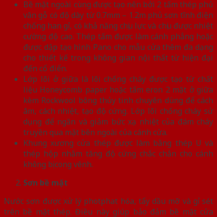
Bề mặt ngoài cùng được tạo nên bởi 2 tấm thép phủ
vân gỗ có độ dày từ 0.7mm – 1.2m phủ sơn tĩnh điện
chống han gỉ, có khả năng chịu lực và chịu được nhiệt
cường độ cao. Thép tấm được làm cánh phẳng hoặc
được dập tạo hình Pano cho mẫu cửa thêm đa dạng
cho thiết kế trong không gian nội thất từ hiện đại
đến cổ điển.
Lớp lõi ở giữa là lõi chống cháy được tạo từ chất
liệu Honeycomb paper hoặc tấm eron 2 mặt ở giữa
kèm Rockwool bông thủy tinh chuyên dùng để cách
âm, cách nhiệt, tạo độ cứng. Lớp lõi chống cháy sử
dụng để ngăn và giảm bức xạ nhiệt của đám cháy
truyền qua mặt bên ngoài của cánh cửa.
Khung xương cửa thép được làm bằng thép U và
thép hộp nhằm tăng độ cứng chắc chắn cho cánh
không bị cong vênh.
Sơn bề mặt
Nước sơn được xử lý photphat hóa, tẩy dầu mỡ và gỉ sét
trên bề mặt thép. Điều này giúp bảo đảm bề mặt cửa