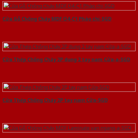
Cửa Gỗ Chống Cháy MDF O4-C1 Phào chi-SGD
Cửa Thép Chống Cháy 2P dung 2 tay nam Cửa-a-SGD
Cửa Thép Chống Cháy 2P tay nam Cửa-SGD