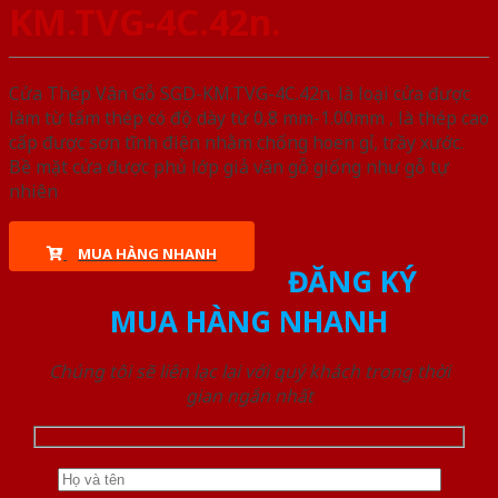
KM.TVG-4C.42n.
Cửa Thép Vân Gỗ SGD-KM.TVG-4C.42n. là loại cửa được
làm từ tấm thép có độ dày từ 0,8 mm-1.00mm , là thép cao
cấp được sơn tĩnh điện nhằm chống hoen gỉ, trầy xước.
Bề mặt cửa được phủ lớp giả vân gỗ giống như gỗ tự
nhiên
MUA HÀNG NHANH
ĐĂNG KÝ
MUA HÀNG NHANH
Chúng tôi sẽ liên lạc lại với quý khách trong thời
gian ngắn nhất