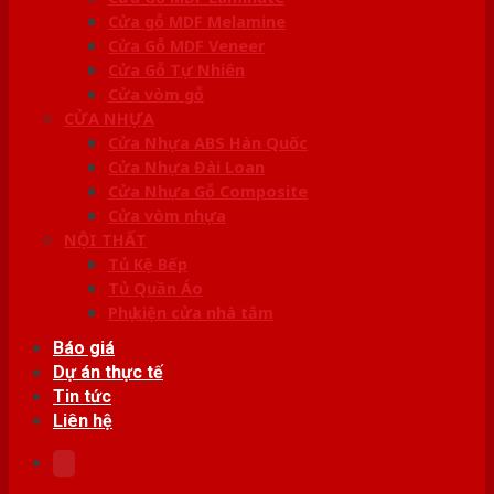
Cửa gỗ MDF Melamine
Cửa Gỗ MDF Veneer
Cửa Gỗ Tự Nhiên
Cửa vòm gỗ
CỬA NHỰA
Cửa Nhựa ABS Hàn Quốc
Cửa Nhựa Đài Loan
Cửa Nhựa Gỗ Composite
Cửa vòm nhựa
NỘI THẤT
Tủ Kệ Bếp
Tủ Quần Áo
Phụ kiện cửa nhà tắm
Báo giá
Dự án thực tế
Tin tức
Liên hệ