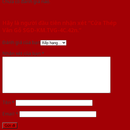
Chưa có đánh giá nào.
Hãy là người đầu tiên nhận xét “Cửa Thép
Vân Gỗ SGD-KM.TVG-4C.42n.”
Đánh giá của bạn
Nhận xét của bạn
*
Tên
*
Email
*