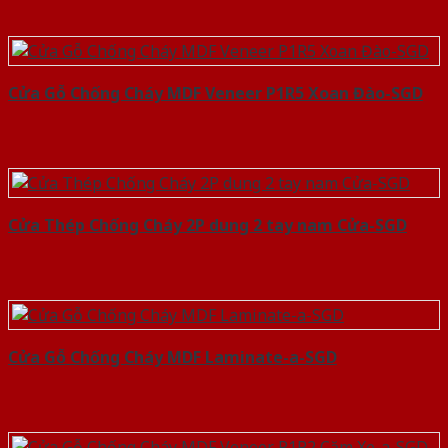
Cửa Gỗ Chống Cháy MDF Veneer P1R5 Xoan Đào-SGD
Cửa Thép Chống Cháy 2P dung 2 tay nam Cửa-SGD
Cửa Gỗ Chống Cháy MDF Laminate-a-SGD