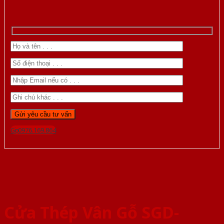
Gọi 0976.169.864
Cửa Thép Vân Gỗ SGD-