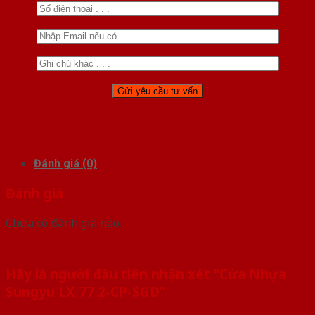
Đánh giá (0)
Đánh giá
Chưa có đánh giá nào.
Hãy là người đầu tiên nhận xét “Cửa Nhựa
Sungyu LX 77 2-CP-SGD”