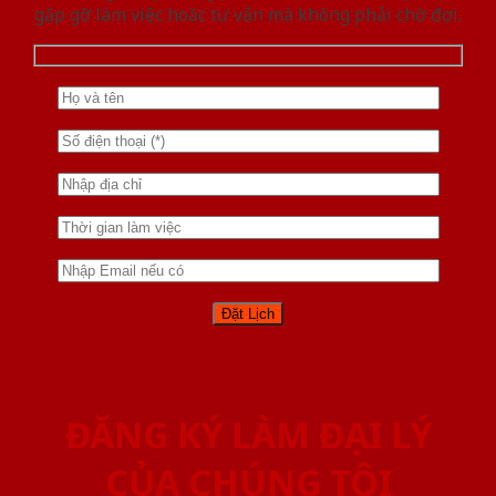
gặp gỡ làm việc hoăc tư vấn mà không phải chờ đợi.
ĐĂNG KÝ LÀM ĐẠI LÝ
CỦA CHÚNG TÔI