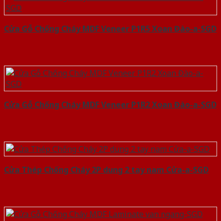
Cửa Gỗ Chống Cháy MDF Veneer P1R5 Xoan Đào-a-SGD
Cửa Gỗ Chống Cháy MDF Veneer P1R2 Xoan Đào-a-SGD
Cửa Thép Chống Cháy 2P dung 2 tay nam Cửa-a-SGD