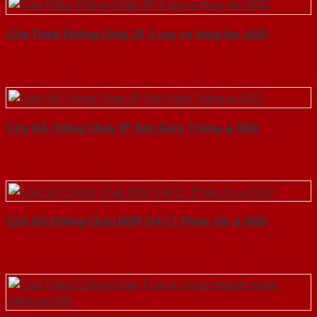
Cửa Thép Chống Cháy 2P 2 tay co thuy luc-SGD
Cửa Gỗ Chống Cháy 2P Sơn Xám Trắng-a-SGD
Cửa Gỗ Chống Cháy MDF O4-C1 Phào chi-a-SGD