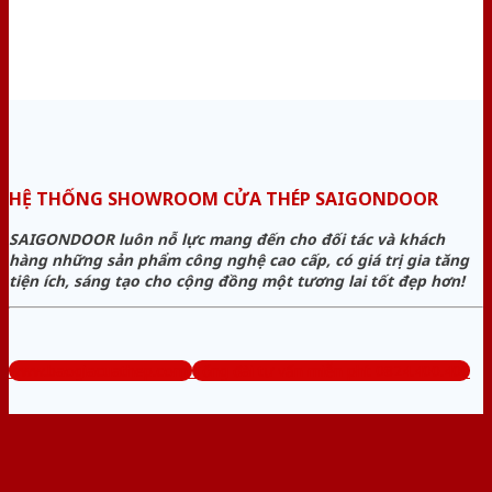
HỆ THỐNG SHOWROOM CỬA THÉP SAIGONDOOR
SAIGONDOOR luôn nỗ lực mang đến cho đối tác và khách
hàng những sản phẩm công nghệ cao cấp, có giá trị gia tăng
tiện ích, sáng tạo cho cộng đồng một tương lai tốt đẹp hơn!
www.baogiacuathep.com
Tổng đài tư vấn miễn phí: 0824.400.400