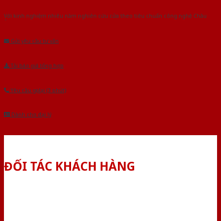
Với kinh nghiệm nhiêu năm nghiên cứu cửa theo tiêu chuẩn công nghệ Châu
Âu.Chúng tôi tự tin là nhà sản xuất & cung cấp hàng đầu tại Việt Nam!
Gửi yêu cầu tư vấn
Tải báo giá tổng hợp
Yêu cầu gọi lại (3 phút)
Dành cho đại lý
ĐỐI TÁC KHÁCH HÀNG