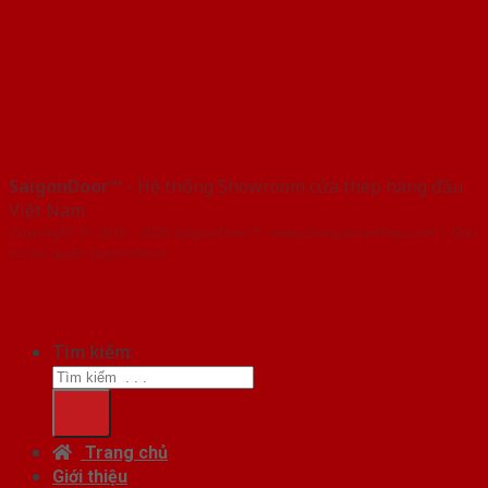
SaigonDoor™
- Hệ thống Showroom cửa thép hàng đầu
Việt Nam
Copyright ⓒ 2016 – 2026 SaigonDoor™ - www.baogiacuathep.com | Đơn
vị chủ quản SaigonDoor
Tìm kiếm:
Trang chủ
Giới thiệu