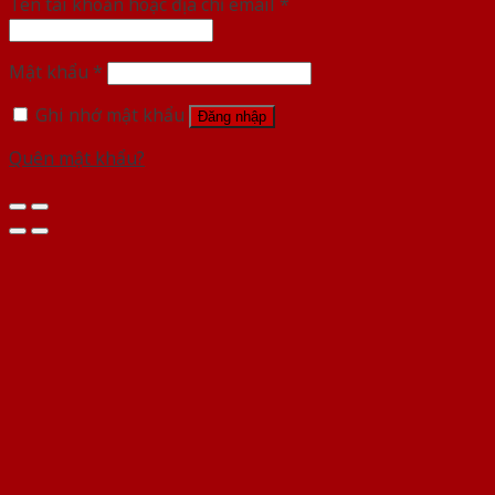
Tên tài khoản hoặc địa chỉ email
*
Mật khẩu
*
Ghi nhớ mật khẩu
Đăng nhập
Quên mật khẩu?