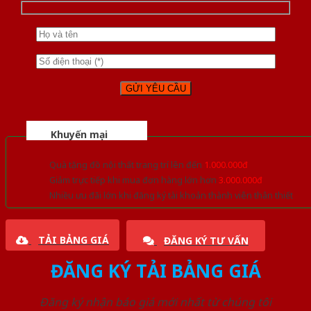
Khuyến mại
Quà tặng đồ nội thất trang trí lên đến
1.000.000đ
Giảm trực tiếp khi mua đơn hàng lớn hơn
3.000.000đ
Nhiều ưu đãi lớn khi đăng ký tài khoản thành viên thân thiết
TẢI BẢNG GIÁ
ĐĂNG KÝ TƯ VẤN
ĐĂNG KÝ TẢI BẢNG GIÁ
Đăng ký nhận báo giá mới nhất từ chúng tôi