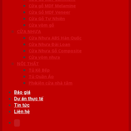
Cửa gỗ MDF Melamine
Cửa Gỗ MDF Veneer
Cửa Gỗ Tự Nhiên
Cửa vòm gỗ
CỬA NHỰA
Cửa Nhựa ABS Hàn Quốc
Cửa Nhựa Đài Loan
Cửa Nhựa Gỗ Composite
Cửa vòm nhựa
NỘI THẤT
Tủ Kệ Bếp
Tủ Quần Áo
Phụ kiện cửa nhà tắm
Báo giá
Dự án thực tế
Tin tức
Liên hệ