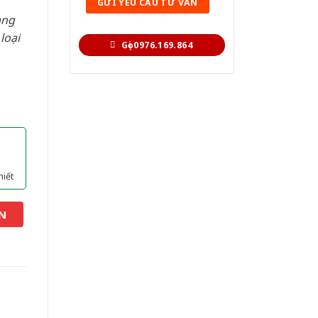
àng
loại
Gọi 0976.169.864
hiết
N