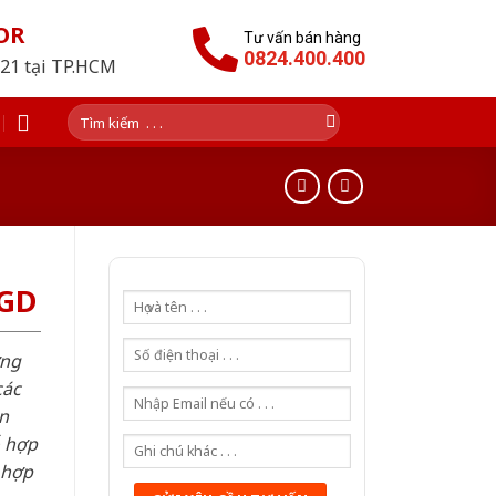
OR
Tư vấn bán hàng
0824.400.400
021 tại TP.HCM
Tìm
kiếm:
SGD
ơng
các
n
ỗ hợp
 hợp