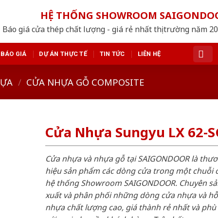
HỆ THỐNG SHOWROOM SAIGONDO
Báo giá cửa thép chất lượng - giá rẻ nhất thị trường năm 2
BÁO GIÁ
DỰ ÁN THỰC TẾ
TIN TỨC
LIÊN HỆ
HỰA
/
CỬA NHỰA GỖ COMPOSITE
Cửa Nhựa Sungyu LX 62-
Cửa nhựa và nhựa gỗ tại SAIGONDOOR là thư
hiệu sản phẩm các dòng cửa trong một chuỗi 
hệ thống Showroom SAIGONDOOR. Chuyên sả
xuất và phân phối những dòng cửa nhựa và h
nhựa chất lượng cao, giá thành rẻ nhất và phù