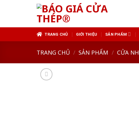
Skip
to
content
TRANG CHỦ
GIỚI THIỆU
SẢN PHẨM
TRANG CHỦ
/
SẢN PHẨM
/
CỬA N