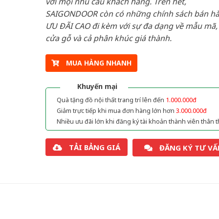
với mọi nhu cầu khách hàng. Trên hết,
SAIGONDOOR còn có những chính sách bán h
ƯU ĐÃI CAO đi kèm với sự đa dạng về mẫu mã, 
cửa gỗ và cả phân khúc giá thành.
MUA HÀNG NHANH
Khuyến mại
Quà tặng đồ nội thất trang trí lên đến
1.000.000đ
Giảm trực tiếp khi mua đơn hàng lớn hơn
3.000.000đ
Nhiều ưu đãi lớn khi đăng ký tài khoản thành viên thân t
TẢI BẢNG GIÁ
ĐĂNG KÝ TƯ VẤ