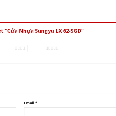
xét “Cửa Nhựa Sungyu LX 62-SGD”
of 5 stars
5 of 5 stars
Email
*