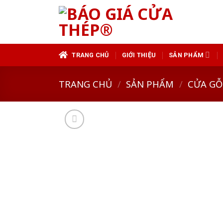
Skip
to
content
TRANG CHỦ
GIỚI THIỆU
SẢN PHẨM
TRANG CHỦ
/
SẢN PHẨM
/
CỬA GỖ