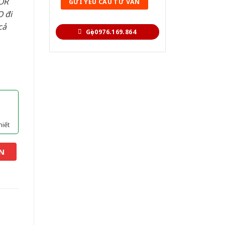
OR
 đi
cả
Gọi 0976.169.864
hiết
N