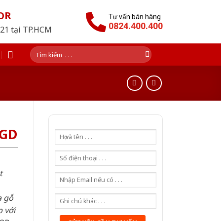
OR
Tư vấn bán hàng
0824.400.400
021 tại TP.HCM
Tìm
kiếm:
SGD
t
a gỗ
 với