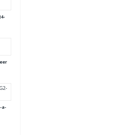
R4-
eer
-a-