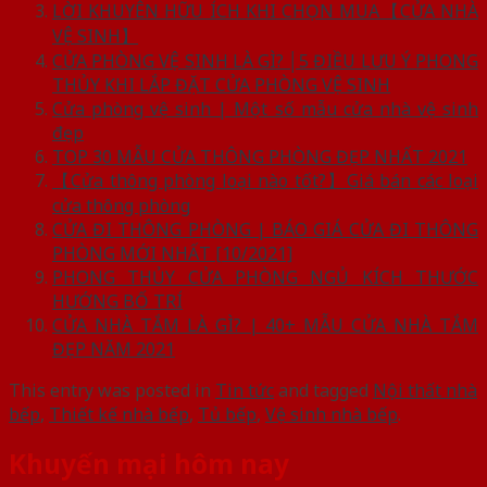
LỜI KHUYÊN HỮU ÍCH KHI CHỌN MUA【CỬA NHÀ
VỆ SINH】
CỬA PHÒNG VỆ SINH LÀ GÌ? │5 ĐIỀU LƯU Ý PHONG
THỦY KHI LẮP ĐẶT CỬA PHÒNG VỆ SINH
Cửa phòng vệ sinh | Một số mẫu cửa nhà vệ sinh
đẹp
TOP 30 MẪU CỬA THÔNG PHÒNG ĐẸP NHẤT 2021
【Cửa thông phòng loại nào tốt?】Giá bán các loại
cửa thông phòng
CỬA ĐI THÔNG PHÒNG | BÁO GIÁ CỬA ĐI THÔNG
PHÒNG MỚI NHẤT [10/2021]
PHONG THỦY CỬA PHÒNG NGỦ KÍCH THƯỚC
HƯỚNG BỐ TRÍ
CỬA NHÀ TẮM LÀ GÌ? | 40+ MẪU CỬA NHÀ TẮM
ĐẸP NĂM 2021
This entry was posted in
Tin tức
and tagged
Nội thất nhà
bếp
,
Thiết kế nhà bếp
,
Tủ bếp
,
Vệ sinh nhà bếp
.
Khuyến mại hôm nay