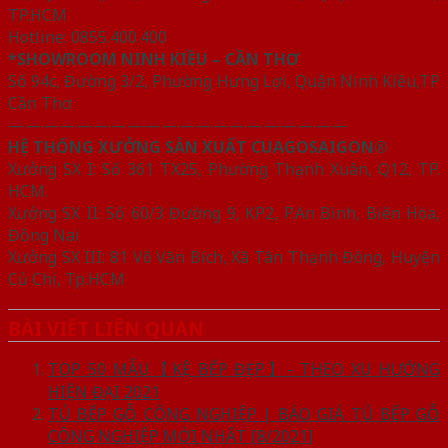
TP.HCM
Hotline: 0855.400.400
*SHOWROOM NINH KIỀU – CẦN THƠ
Số 94c, Đường 3/2, Phường Hưng Lợi, Quận Ninh Kiều,TP
Cần Thơ
————————————————————
HỆ THỐNG XƯỞNG SẢN XUẤT CUAGOSAIGON®
Xưởng SX I: Số 361 TX25, Phường Thạnh Xuân, Q12, TP.
HCM.
Xưởng SX II: Số 60/3 Đường 9, KP2, P.An Bình, Biên Hòa,
Đồng Nai
Xưởng SX III: 81 Võ Văn Bích, Xã Tân Thạnh Đông, Huyện
Củ Chi, Tp.HCM
BÀI VIẾT LIÊN QUAN
TOP 50 MẪU【KỆ BẾP ĐẸP】- THEO XU HƯỚNG
HIỆN ĐẠI 2021
TỦ BẾP GỖ CÔNG NGHIỆP | BÁO GIÁ TỦ BẾP GỖ
CÔNG NGHIỆP MỚI NHẤT [8/2021]