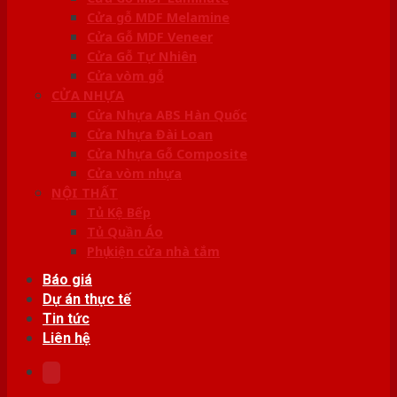
Cửa gỗ MDF Melamine
Cửa Gỗ MDF Veneer
Cửa Gỗ Tự Nhiên
Cửa vòm gỗ
CỬA NHỰA
Cửa Nhựa ABS Hàn Quốc
Cửa Nhựa Đài Loan
Cửa Nhựa Gỗ Composite
Cửa vòm nhựa
NỘI THẤT
Tủ Kệ Bếp
Tủ Quần Áo
Phụ kiện cửa nhà tắm
Báo giá
Dự án thực tế
Tin tức
Liên hệ