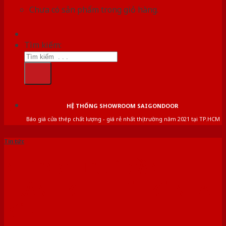
Chưa có sản phẩm trong giỏ hàng.
Tìm kiếm:
HỆ THỐNG SHOWROOM SAIGONDOOR
Báo giá cửa thép chất lượng - giá rẻ nhất thị trường năm 2021 tại TP.HCM
Tin tức
NHỮNG LƯU Ý CẦN
TRÁNH KHI THIẾT KẾ NHÀ
BẾP