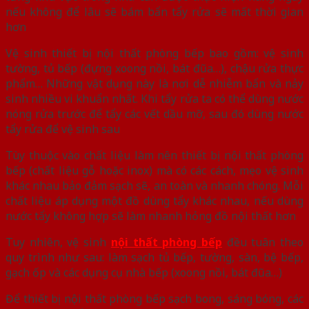
nếu không để lâu sẽ bám bẩn tẩy rửa sẽ mất thời gian
hơn
Vệ sinh thiết bị nội thất phòng bếp bao gồm: vệ sinh
tường, tủ bếp (đựng xoong nồi, bát đũa…), chậu rửa thực
phẩm… Những vật dụng này là nơi dễ nhiễm bẩn và nảy
sinh nhiều vi khuẩn nhất. Khi tẩy rửa ta có thể dùng nước
nóng rửa trước để tẩy các vết dầu mỡ, sau đó dùng nước
tẩy rửa để vệ sinh sau
Tùy thuộc vào chất liệu làm nên thiết bị nội thất phòng
bếp (chất liệu gỗ hoặc inox) mà có các cách, mẹo vệ sinh
khác nhau bảo đảm sạch sẽ, an toàn và nhanh chóng. Mỗi
chất liệu áp dụng một đồ dùng tẩy khác nhau, nếu dùng
nước tẩy không hợp sẽ làm nhanh hỏng đồ nội thất hơn
Tuy nhiên, vệ sinh
nội thất phòng bếp
đều tuân theo
quy trình như sau: làm sạch tủ bếp, tường, sàn, bệ bếp,
gạch ốp và các dụng cụ nhà bếp (xoong nồi, bát đũa…)
Để thiết bị nội thất phòng bếp sạch bong, sáng bóng, các