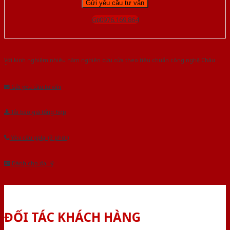
Gọi 0976.169.864
Với kinh nghiệm nhiêu năm nghiên cứu cửa theo tiêu chuẩn công nghệ Châu
Âu.Chúng tôi tự tin là nhà sản xuất & cung cấp hàng đầu tại Việt Nam!
Gửi yêu cầu tư vấn
Tải báo giá tổng hợp
Yêu cầu gọi lại (3 phút)
Dành cho đại lý
ĐỐI TÁC KHÁCH HÀNG