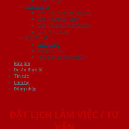
CỬA NHỰA
Cửa Nhựa ABS Hàn Quốc
Cửa Nhựa Đài Loan
Cửa Nhựa Gỗ Composite
Cửa vòm nhựa
NỘI THẤT
Tủ Kệ Bếp
Tủ Quần Áo
Phụ kiện cửa nhà tắm
Báo giá
Dự án thực tế
Tin tức
Liên hệ
Đăng nhập
ĐẶT LỊCH LÀM VIỆC / TƯ
VẤN