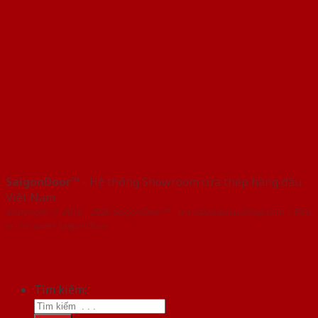
SaigonDoor™
- Hệ thống Showroom cửa thép hàng đầu
Việt Nam
Copyright ⓒ 2016 – 2026 SaigonDoor™ - www.baogiacuathep.com | Đơn
vị chủ quản SaigonDoor
Tìm kiếm: