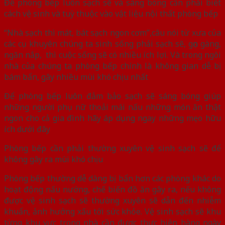
Để phòng bếp luôn sạch sẽ và sáng bóng cần phải biết
cách vệ sinh và tuỳ thuộc vào vật liệu nội thất phòng bếp
“Nhà sạch thì mát, bát sạch ngon cơm”,câu nói từ xưa của
các cụ khuyên chúng ta sinh sống phải sạch sẽ, gọn gàng,
ngăn nắp, thì cuộc sống sẽ có nhiều ích lợi. Và trong ngôi
nhà của chúng ta phòng bếp chính là không gian dễ bị
bám bẩn, gây nhiều mùi khó chịu nhất
Để phòng bếp luôn đảm bảo sạch sẽ sáng bóng giúp
những người phụ nữ thoải mái nấu những món ăn thật
ngon cho cả gia đình hãy áp dụng ngay những mẹo hữu
ích dưới đây
Phòng bếp cần phải thường xuyên vệ sinh sạch sẽ để
không gây ra mùi khó chịu
Phòng bếp thường dễ dàng bị bẩn hơn các phòng khác do
hoạt động nấu nướng, chế biến đồ ăn gây ra, nếu không
được vệ sinh sạch sẽ thường xuyên sẽ dẫn đến nhiễm
khuẩn, ảnh hưởng xấu tới sức khỏe. Vệ sinh sạch sẽ khu
từng khu vực trong nhà cần được thực hiện hàng ngày