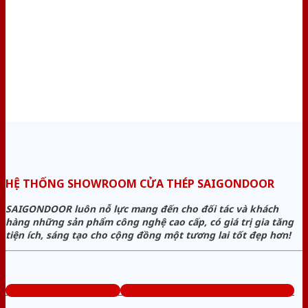
HỆ THỐNG SHOWROOM CỬA THÉP SAIGONDOOR
SAIGONDOOR luôn nỗ lực mang đến cho đối tác và khách
hàng những sản phẩm công nghệ cao cấp, có giá trị gia tăng
tiện ích, sáng tạo cho cộng đồng một tương lai tốt đẹp hơn!
www.baogiacuathep.com
Tổng đài tư vấn miễn phí: 0824.400.400