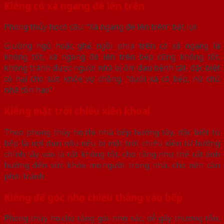
Kiêng có xà ngang đè lên trên
Phong thủy học có câu: “Xà ngang đè lên trên” bất lợi
Giường ngủ hoặc ghế ngồi phía trên có xà ngang là
không tốt, xà ngang đè lên trên bếp cũng không tốt.
không tránh được người nhà bị ốm đau bệnh tật, đặc biệt
có hại cho sức khỏe vợ chồng, “dưới xà có bếp, nữ chủ
nhà tổn hao”
Kiêng mặt trời chiếu xiên khoai
Theo phong thủy học thì nhà bếp hướng tây, đặc biệt tủ
bếp là nơi đun nấu nếu bị mặt trời chiếu xiên từ hướng
chính tây vào là rất không tốt, cho rằng như thế rất ảnh
hưởng đến sức khỏe mọi người trong nhà, cho nên cần
phải tránh
Kiêng để góc nhọn chiếu thẳng vào bếp
Phong thủy học cho rằng góc nhọn sắc, dễ gây thương tổn,