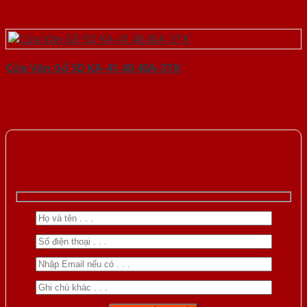
Cửa Vân Gỗ 5D KA-41.40.40A-3TK