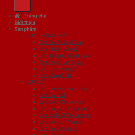
Trang chủ
Giới thiệu
Sản phẩm
CỬA CHỐNG CHÁY
Cửa Gỗ Chống Cháy
Cửa nhôm vân gỗ
Cửa Thép Chống Cháy
Cửa thép Hàn Quốc
Cửa thép vân gỗ
Cửa vân gỗ 5D
CỬA GỖ
Cửa Gỗ ABS Hàn Quốc
Cửa Gỗ HDF
Cửa Gỗ HDF Veneer
Cửa Gỗ MDF Laminate
Cửa gỗ MDF Melamine
Cửa Gỗ MDF Veneer
Cửa Gỗ Tự Nhiên
Cửa vòm gỗ