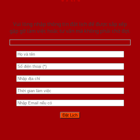
Vui lòng nhập thông tin đặt lịch để được sắp xếp
gặp gỡ làm việc hoăc tư vấn mà không phải chờ đợi.