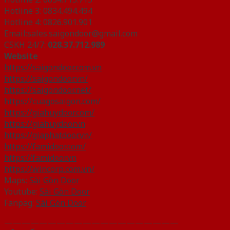
Hotline 3: 0834.494.494
Hotline 4: 0826.901.901
Email:sales.saigondoor@gmail.com
CSKH 24/7:
028.37.712.989
Website
https://saigondoor.com.vn
https://saigondoor.vn/
https://saigondoor.net/
https://cuagosaigon.com/
https://giahuydoor.com/
https://giahuydoor.vn
https://giaphatdoor.vn/
https://famidoor.com/
https://famidoor.vn
https://wincorp.com.vn/
Maps:
Sài Gòn Door
Youtube:
Sài Gòn Door
Fanpag:
Sài Gòn Door
————————————————————