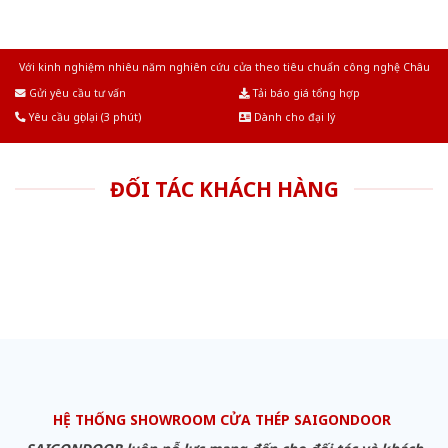
Với kinh nghiệm nhiêu năm nghiên cứu cửa theo tiêu chuẩn công nghệ Châu
Âu.Chúng tôi tự tin là nhà sản xuất & cung cấp hàng đầu tại Việt Nam!
Gửi yêu cầu tư vấn
Tải báo giá tổng hợp
Yêu cầu gọi lại (3 phút)
Dành cho đại lý
ĐỐI TÁC KHÁCH HÀNG
HỆ THỐNG SHOWROOM CỬA THÉP SAIGONDOOR