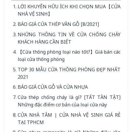
LỜI KHUYÊN HỮU ÍCH KHI CHỌN MUA【CỬA
NHÀ VỆ SINH】
BÁO GIÁ CỬA THÉP VÂN GỖ [8/2021]
NHỮNG THÔNG TIN VỀ CỬA CHỐNG CHÁY
KHÁCH HÀNG CẦN BIẾT
【Cửa thông phòng loại nào tốt?】Giá bán các
loại cửa thông phòng
TOP 30 MẪU CỬA THÔNG PHÒNG ĐẸP NHẤT
2021
BÁO GIÁ CỬA GỖ VÀ CỬA NHỰA
Cửa thép chống cháy là gì? [TẤT TẦN TẬT]
Những đặc điểm cơ bản của loại cửa này
CỬA NHÀ TẮM | CỬA NHÀ VỆ SINH GIÁ RẺ
TẠI TPHCM