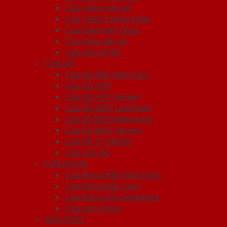
Cửa nhôm vân gỗ
Cửa Thép Chống Cháy
Cửa thép Hàn Quốc
Cửa thép vân gỗ
Cửa vân gỗ 5D
CỬA GỖ
Cửa Gỗ ABS Hàn Quốc
Cửa Gỗ HDF
Cửa Gỗ HDF Veneer
Cửa Gỗ MDF Laminate
Cửa gỗ MDF Melamine
Cửa Gỗ MDF Veneer
Cửa Gỗ Tự Nhiên
Cửa vòm gỗ
CỬA NHỰA
Cửa Nhựa ABS Hàn Quốc
Cửa Nhựa Đài Loan
Cửa Nhựa Gỗ Composite
Cửa vòm nhựa
NỘI THẤT