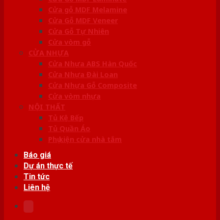
Cửa gỗ MDF Melamine
Cửa Gỗ MDF Veneer
Cửa Gỗ Tự Nhiên
Cửa vòm gỗ
CỬA NHỰA
Cửa Nhựa ABS Hàn Quốc
Cửa Nhựa Đài Loan
Cửa Nhựa Gỗ Composite
Cửa vòm nhựa
NỘI THẤT
Tủ Kệ Bếp
Tủ Quần Áo
Phụ kiện cửa nhà tắm
Báo giá
Dự án thực tế
Tin tức
Liên hệ