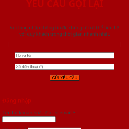
YÊU CẦU GỌI LẠI
Vui lòng nhập thông tin để chúng tôi có thể liên hệ
với quý khách trong thời gian nhanh nhất.
Đăng nhập
Tên tài khoản hoặc địa chỉ email
*