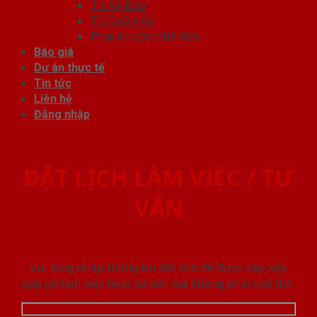
Tủ Kệ Bếp
Tủ Quần Áo
Phụ kiện cửa nhà tắm
Báo giá
Dự án thực tế
Tin tức
Liên hệ
Đăng nhập
ĐẶT LỊCH LÀM VIỆC / TƯ
VẤN
Vui lòng nhập thông tin đặt lịch để được sắp xếp
gặp gỡ làm việc hoăc tư vấn mà không phải chờ đợi.