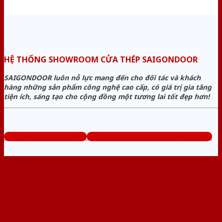
HỆ THỐNG SHOWROOM CỬA THÉP SAIGONDOOR
SAIGONDOOR luôn nỗ lực mang đến cho đối tác và khách
hàng những sản phẩm công nghệ cao cấp, có giá trị gia tăng
tiện ích, sáng tạo cho cộng đồng một tương lai tốt đẹp hơn!
www.baogiacuathep.com
Tổng đài tư vấn miễn phí: 0824.400.400