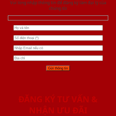
Vui lòng nhập thông tin để đăng ký làm đại lý của
chúng tôi
ĐĂNG KÝ TƯ VẤN &
NHẬN ƯU ĐÃI