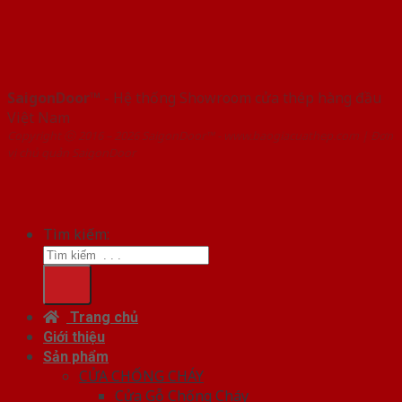
SaigonDoor™
- Hệ thống Showroom cửa thép hàng đầu
Việt Nam
Copyright ⓒ 2016 – 2026 SaigonDoor™ - www.baogiacuathep.com | Đơn
vị chủ quản SaigonDoor
Tìm kiếm:
Trang chủ
Giới thiệu
Sản phẩm
CỬA CHỐNG CHÁY
Cửa Gỗ Chống Cháy