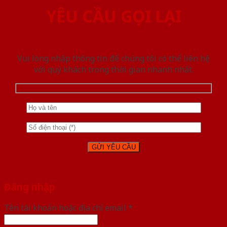
YÊU CẦU GỌI LẠI
Vui lòng nhập thông tin để chúng tôi có thể liên hệ
với quý khách trong thời gian nhanh nhất.
Đăng nhập
Tên tài khoản hoặc địa chỉ email
*