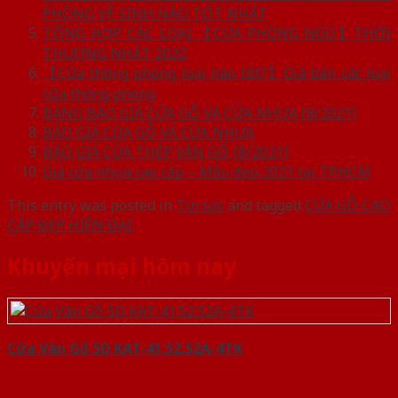
PHÒNG VỆ SINH NÀO TỐT NHẤT
TỔNG HỢP CÁC LOẠI 【CỬA PHÒNG NGỦ】THỜI
THƯỢNG NHẤT 2022
【Cửa thông phòng loại nào tốt?】Giá bán các loại
cửa thông phòng
BẢNG BÁO GIÁ CỬA GỖ VÀ CỬA NHỰA [8/2021]
BÁO GIÁ CỬA GỖ VÀ CỬA NHỰA
BÁO GIÁ CỬA THÉP VÂN GỖ [8/2021]
Giá cửa nhựa cao cấp – Mẫu đẹp 2021 tại TPHCM
This entry was posted in
Tin tức
and tagged
CỬA GỖ CAO
CẤP ĐẸP HIỆN ĐẠI
.
Khuyến mại hôm nay
Cửa Vân Gỗ 5D KAT-41.52.52A-4TK