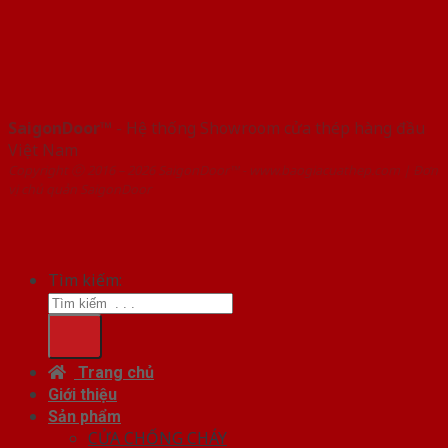
SaigonDoor™
- Hệ thống Showroom cửa thép hàng đầu
Việt Nam
Copyright ⓒ 2016 – 2026 SaigonDoor™ - www.baogiacuathep.com | Đơn
vị chủ quản SaigonDoor
Tìm kiếm:
Trang chủ
Giới thiệu
Sản phẩm
CỬA CHỐNG CHÁY