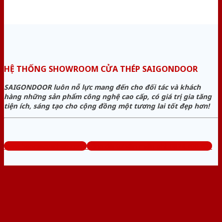
HỆ THỐNG SHOWROOM CỬA THÉP SAIGONDOOR
SAIGONDOOR luôn nỗ lực mang đến cho đối tác và khách
hàng những sản phẩm công nghệ cao cấp, có giá trị gia tăng
tiện ích, sáng tạo cho cộng đồng một tương lai tốt đẹp hơn!
www.baogiacuathep.com
Tổng đài tư vấn miễn phí: 0824.400.400