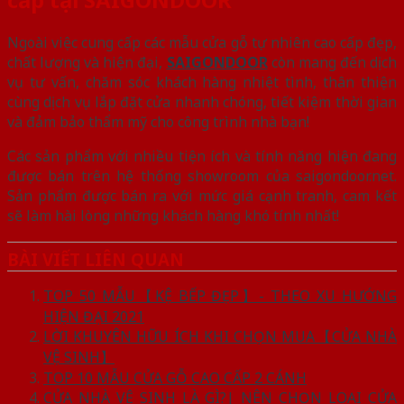
Ngoài việc cung cấp các mẫu cửa gỗ tự nhiên cao cấp đẹp,
chất lượng và hiện đại,
SAIGONDOOR
còn mang đến dịch
vụ tư vấn, chăm sóc khách hàng nhiệt tình, thân thiện
cùng dịch vụ lắp đặt cửa nhanh chóng, tiết kiệm thời gian
và đảm bảo thẩm mỹ cho công trình nhà bạn!
Các sản phẩm với nhiều tiện ích và tính năng hiện đang
được bán trên hệ thống showroom của saigondoor.net.
Sản phẩm được bán ra với mức giá cạnh tranh, cam kết
sẽ làm hài lòng những khách hàng khó tính nhất!
BÀI VIẾT LIÊN QUAN
TOP 50 MẪU【KỆ BẾP ĐẸP】- THEO XU HƯỚNG
HIỆN ĐẠI 2021
LỜI KHUYÊN HỮU ÍCH KHI CHỌN MUA【CỬA NHÀ
VỆ SINH】
TOP 10 MẪU CỬA GỖ CAO CẤP 2 CÁNH
CỬA NHÀ VỆ SINH LÀ GÌ?| NÊN CHỌN LOẠI CỬA