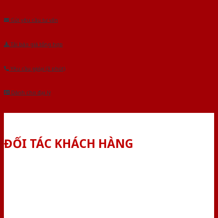
Âu.Chúng tôi tự tin là nhà sản xuất & cung cấp hàng đầu tại Việt Nam!
Gửi yêu cầu tư vấn
Tải báo giá tổng hợp
Yêu cầu gọi lại (3 phút)
Dành cho đại lý
ĐỐI TÁC KHÁCH HÀNG