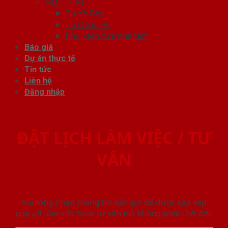
NỘI THẤT
Tủ Kệ Bếp
Tủ Quần Áo
Phụ kiện cửa nhà tắm
Báo giá
Dự án thực tế
Tin tức
Liên hệ
Đăng nhập
ĐẶT LỊCH LÀM VIỆC / TƯ
VẤN
Vui lòng nhập thông tin đặt lịch để được sắp xếp
gặp gỡ làm việc hoăc tư vấn mà không phải chờ đợi.