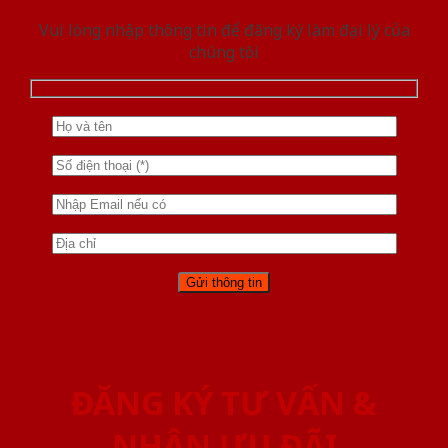
Vui lòng nhập thông tin để đăng ký làm đại lý của
chúng tôi
ĐĂNG KÝ TƯ VẤN &
NHẬN ƯU ĐÃI