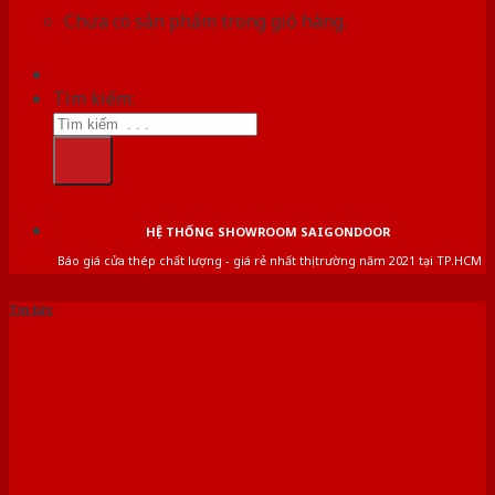
Chưa có sản phẩm trong giỏ hàng.
Tìm kiếm:
HỆ THỐNG SHOWROOM SAIGONDOOR
Báo giá cửa thép chất lượng - giá rẻ nhất thị trường năm 2021 tại TP.HCM
Tin tức
[TOP ] 100+ MẪU CỬA GỖ
CAO CẤP ĐẸP HIỆN ĐẠI