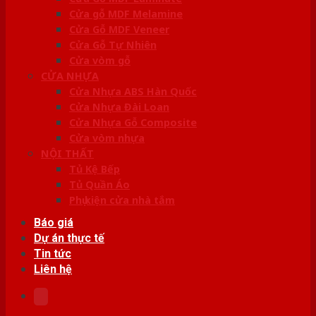
Cửa gỗ MDF Melamine
Cửa Gỗ MDF Veneer
Cửa Gỗ Tự Nhiên
Cửa vòm gỗ
CỬA NHỰA
Cửa Nhựa ABS Hàn Quốc
Cửa Nhựa Đài Loan
Cửa Nhựa Gỗ Composite
Cửa vòm nhựa
NỘI THẤT
Tủ Kệ Bếp
Tủ Quần Áo
Phụ kiện cửa nhà tắm
Báo giá
Dự án thực tế
Tin tức
Liên hệ