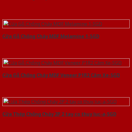
Cửa Gỗ Chống Cháy MDF Melamine 1-SGD
Cửa Gỗ Chống Cháy MDF Veneer P1R2 Căm Xe-SGD
Cửa Thép Chống Cháy 2P 2 tay co thuy luc-a-SGD