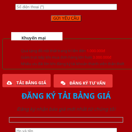
Khuyến mại
Quà tặng đồ nội thất trang trí lên đến
1.000.000đ
Giảm trực tiếp khi mua đơn hàng lớn hơn
3.000.000đ
Nhiều ưu đãi lớn khi đăng ký tài khoản thành viên thân thiết
TẢI BẢNG GIÁ
ĐĂNG KÝ TƯ VẤN
ĐĂNG KÝ TẢI BẢNG GIÁ
Đăng ký nhận báo giá mới nhất từ chúng tôi