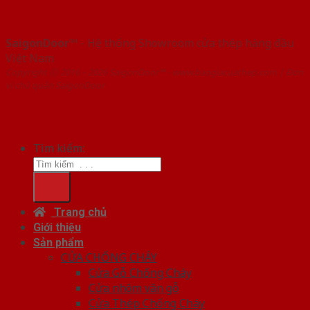
SaigonDoor™
- Hệ thống Showroom cửa thép hàng đầu
Việt Nam
Copyright ⓒ 2016 – 2026 SaigonDoor™ - www.baogiacuathep.com | Đơn
vị chủ quản SaigonDoor
Tìm kiếm:
Trang chủ
Giới thiệu
Sản phẩm
CỬA CHỐNG CHÁY
Cửa Gỗ Chống Cháy
Cửa nhôm vân gỗ
Cửa Thép Chống Cháy