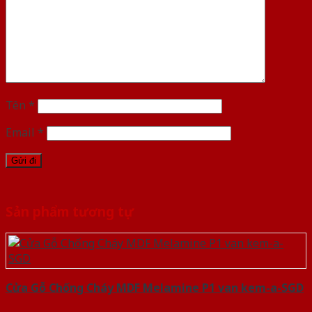
Tên
*
Email
*
Sản phẩm tương tự
Cửa Gỗ Chống Cháy MDF Melamine P1 van kem-a-SGD