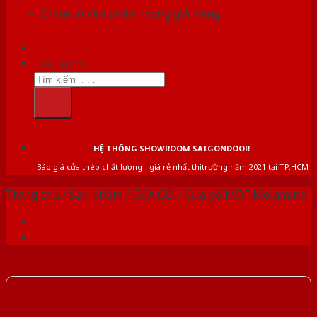
Chưa có sản phẩm trong giỏ hàng.
Tìm kiếm:
HỆ THỐNG SHOWROOM SAIGONDOOR
Báo giá cửa thép chất lượng - giá rẻ nhất thị trường năm 2021 tại TP.HCM
Trang chủ
/
Sản phẩm
/
CỬA GỖ
/
Cửa gỗ MDF Melamine