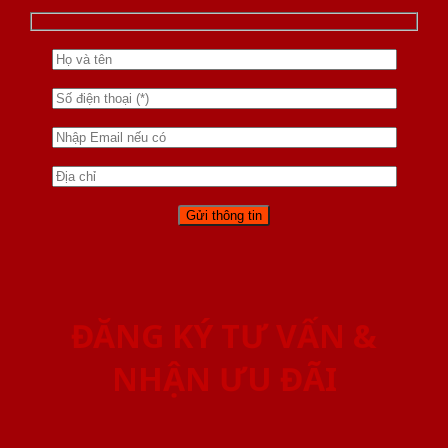
ĐĂNG KÝ TƯ VẤN &
NHẬN ƯU ĐÃI