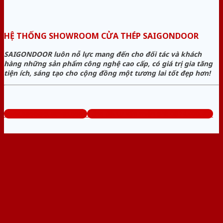
HỆ THỐNG SHOWROOM CỬA THÉP SAIGONDOOR
SAIGONDOOR luôn nỗ lực mang đến cho đối tác và khách
hàng những sản phẩm công nghệ cao cấp, có giá trị gia tăng
tiện ích, sáng tạo cho cộng đồng một tương lai tốt đẹp hơn!
www.baogiacuathep.com
Tổng đài tư vấn miễn phí: 0824.400.400