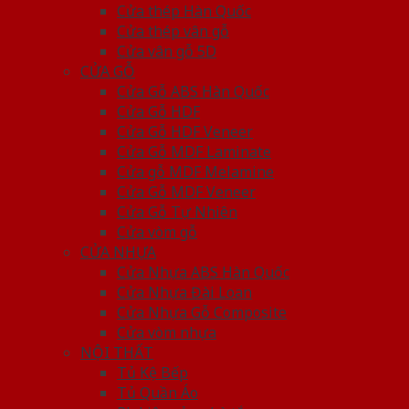
Cửa thép Hàn Quốc
Cửa thép vân gỗ
Cửa vân gỗ 5D
CỬA GỖ
Cửa Gỗ ABS Hàn Quốc
Cửa Gỗ HDF
Cửa Gỗ HDF Veneer
Cửa Gỗ MDF Laminate
Cửa gỗ MDF Melamine
Cửa Gỗ MDF Veneer
Cửa Gỗ Tự Nhiên
Cửa vòm gỗ
CỬA NHỰA
Cửa Nhựa ABS Hàn Quốc
Cửa Nhựa Đài Loan
Cửa Nhựa Gỗ Composite
Cửa vòm nhựa
NỘI THẤT
Tủ Kệ Bếp
Tủ Quần Áo