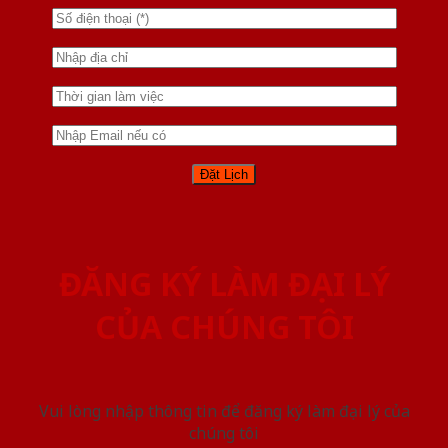
ĐĂNG KÝ LÀM ĐẠI LÝ
CỦA CHÚNG TÔI
Vui lòng nhập thông tin để đăng ký làm đại lý của
chúng tôi