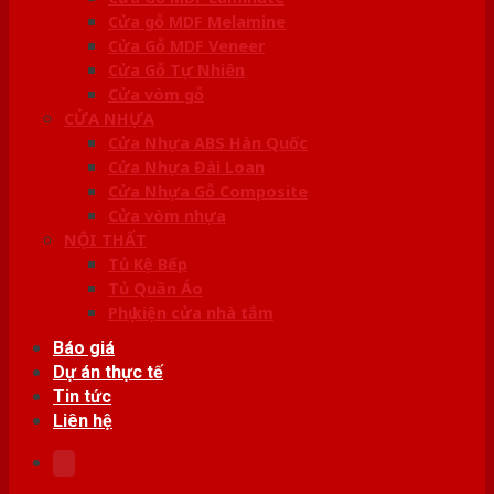
Cửa gỗ MDF Melamine
Cửa Gỗ MDF Veneer
Cửa Gỗ Tự Nhiên
Cửa vòm gỗ
CỬA NHỰA
Cửa Nhựa ABS Hàn Quốc
Cửa Nhựa Đài Loan
Cửa Nhựa Gỗ Composite
Cửa vòm nhựa
NỘI THẤT
Tủ Kệ Bếp
Tủ Quần Áo
Phụ kiện cửa nhà tắm
Báo giá
Dự án thực tế
Tin tức
Liên hệ