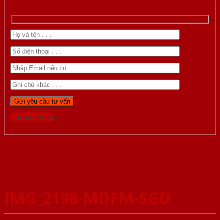
Gọi 0976.169.864
IMG_2198-MDFM-SGD