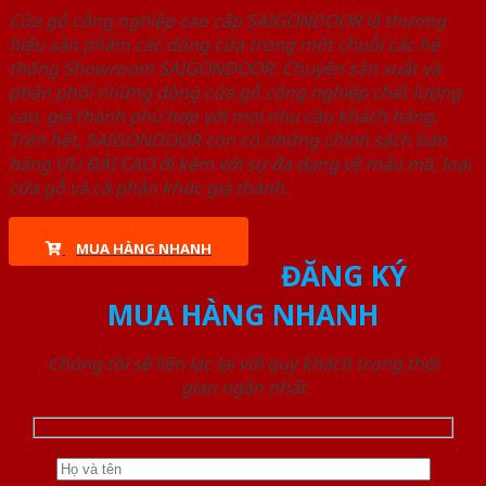
Cửa gỗ công nghiệp cao cấp SAIGONDOOR là thương
hiệu sản phẩm các dòng cửa trong một chuỗi các hệ
thống Showroom SAIGONDOOR. Chuyên sản xuất và
phân phối những dòng cửa gỗ công nghiệp chất lượng
cao, giá thành phù hợp với mọi nhu cầu khách hàng.
Trên hết, SAIGONDOOR còn có những chính sách bán
hàng ƯU ĐÃI CAO đi kèm với sự đa dạng về mẫu mã, loại
cửa gỗ và cả phân khúc giá thành.
MUA HÀNG NHANH
ĐĂNG KÝ
MUA HÀNG NHANH
Chúng tôi sẽ liên lạc lại với quý khách trong thời
gian ngắn nhất