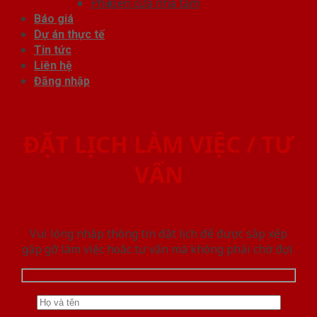
Phụ kiện cửa nhà tắm
Báo giá
Dự án thực tế
Tin tức
Liên hệ
Đăng nhập
ĐẶT LỊCH LÀM VIỆC / TƯ
VẤN
Vui lòng nhập thông tin đặt lịch để được sắp xếp
gặp gỡ làm việc hoăc tư vấn mà không phải chờ đợi.