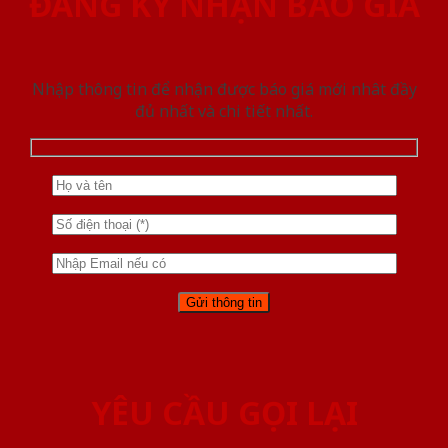
ĐĂNG KÝ NHẬN BÁO GIÁ
Nhập thông tin để nhận được báo giá mới nhât đầy
đủ nhất và chi tiết nhất.
YÊU CẦU GỌI LẠI