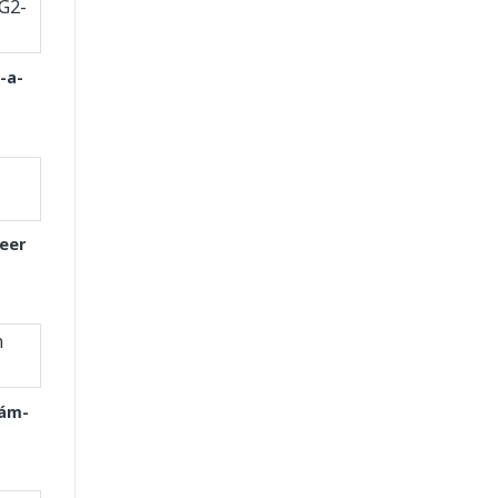
-a-
eer
Xám-