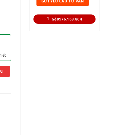
Gọi 0976.169.864
hiết
N