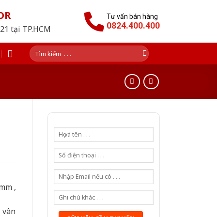
OR
Tư vấn bán hàng
0824.400.400
021 tại TP.HCM
Tìm
kiếm:
0mm ,
ả vân