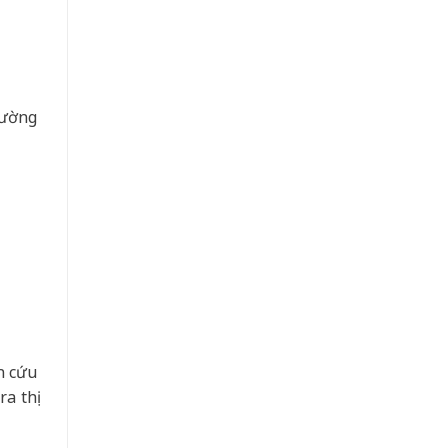
cường
n cứu
a thị