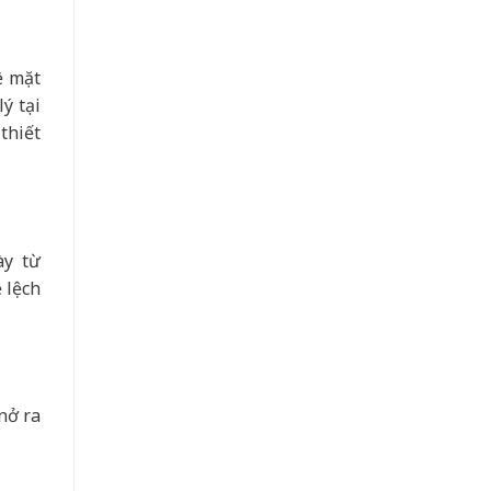
ề mặt
ý tại
thiết
ày từ
 lệch
nở ra