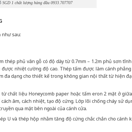
ỗ
SGD 1 chất lượng hàng đầu 0933.707707
G
 như sau:
ấm thép phủ vân gỗ có độ dày từ 0.7mm – 1.2m phủ sơn tĩnh
hịu được nhiệt cường độ cao. Thép tấm được làm cánh phẳng
 đa dạng cho thiết kế trong không gian nội thất từ hiện đạ
ạo từ chất liệu Honeycomb paper hoặc tấm eron 2 mặt ở giữ
cách âm, cách nhiệt, tạo độ cứng. Lớp lõi chống cháy sử dụ
truyền qua mặt bên ngoài của cánh cửa.
ép U và thép hộp nhằm tăng độ cứng chắc chắn cho cánh 