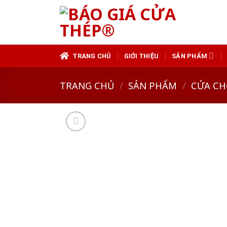
Skip
to
content
TRANG CHỦ
GIỚI THIỆU
SẢN PHẨM
TRANG CHỦ
/
SẢN PHẨM
/
CỬA CH