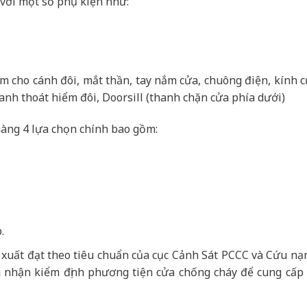
với một số phụ kiện như:
âm cho cánh đôi, mắt thần, tay nắm cửa, chuông điện, kính 
anh thoát hiểm đôi, Doorsill (thanh chặn cửa phía dưới)
àng 4 lựa chọn chính bao gồm:
.
 xuất đạt theo tiêu chuẩn của cục Cảnh Sát PCCC và Cứu nạ
 nhận kiểm định phương tiện cửa chống cháy để cung cấp r