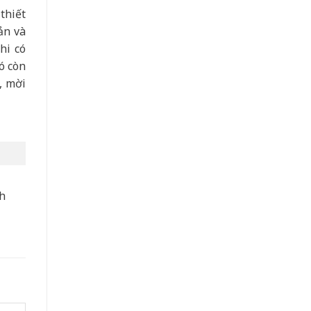
thiết
ản và
hi có
ó còn
, mời
nh