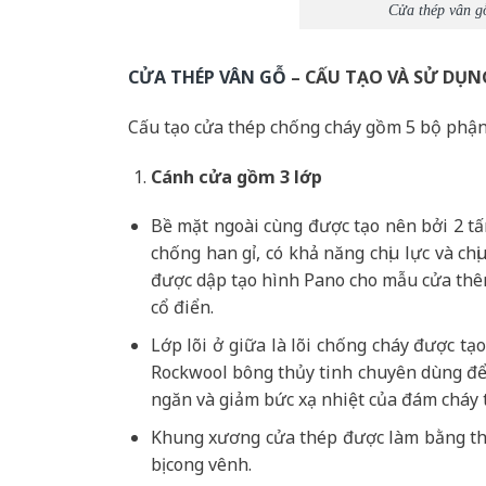
Cửa thép vân g
CỬA THÉP VÂN GỖ
– CẤU TẠO VÀ SỬ DỤN
Cấu tạo cửa thép chống cháy gồm 5 bộ phận
Cánh cửa
gồm 3 lớp
Bề mặt ngoài cùng được tạo nên bởi 2 t
chống han gỉ, có khả năng chịu lực và c
được dập tạo hình Pano cho mẫu cửa thêm
cổ điển.
Lớp lõi ở giữa là lõi chống cháy được t
Rockwool bông thủy tinh chuyên dùng để 
ngăn và giảm bức xạ nhiệt của đám cháy 
Khung xương cửa thép được làm bằng th
bị cong vênh.