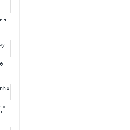
eer
ay
h o
D