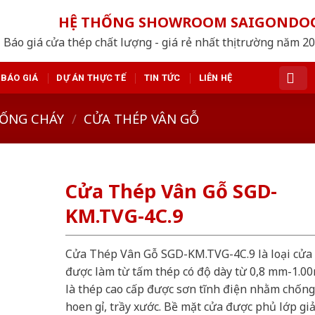
HỆ THỐNG SHOWROOM SAIGONDO
Báo giá cửa thép chất lượng - giá rẻ nhất thị trường năm 2
BÁO GIÁ
DỰ ÁN THỰC TẾ
TIN TỨC
LIÊN HỆ
ỐNG CHÁY
/
CỬA THÉP VÂN GỖ
Cửa Thép Vân Gỗ SGD-
KM.TVG-4C.9
Cửa Thép Vân Gỗ SGD-KM.TVG-4C.9 là loại cửa
được làm từ tấm thép có độ dày từ 0,8 mm-1.0
là thép cao cấp được sơn tĩnh điện nhằm chống
hoen gỉ, trầy xước. Bề mặt cửa được phủ lớp gi