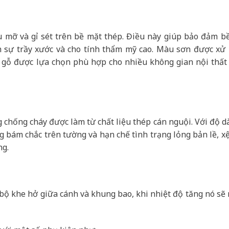
u mỡ và gỉ sét trên bề mặt thép. Điều này giúp bảo đảm b
h sự trầy xước và cho tính thẩm mỹ cao. Màu sơn được xử l
 gỗ được lựa chọn phù hợp cho nhiều không gian nội thất 
chống cháy được làm từ chất liệu thép cán nguội. Với độ d
ng bám chắc trên tường và hạn chế tình trạng lỏng bản lề, xệ
ng.
n bộ khe hở giữa cánh và khung bao, khi nhiệt độ tăng nó sẽ 