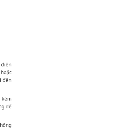
 điện
 hoặc
i đến
a kèm
ng để
không