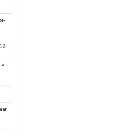
R4-
-a-
eer