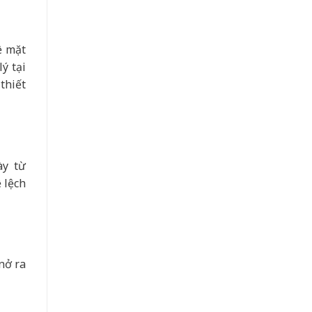
ề mặt
ý tại
thiết
ày từ
 lệch
nở ra