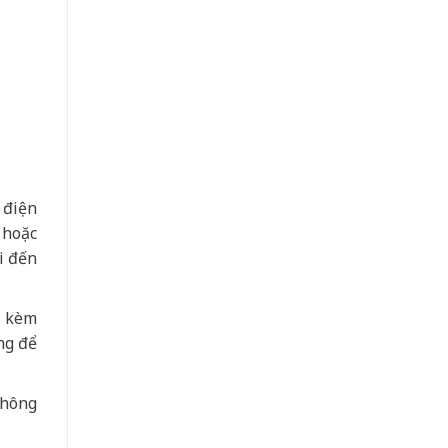
 điện
 hoặc
i đến
a kèm
ng để
không