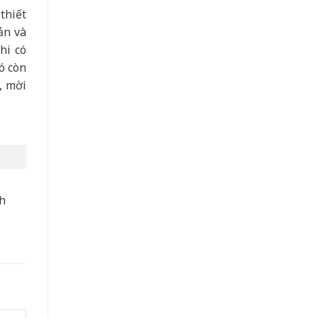
thiết
ản và
hi có
ó còn
, mời
nh