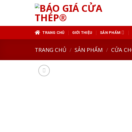
Skip
to
content
TRANG CHỦ
GIỚI THIỆU
SẢN PHẨM
TRANG CHỦ
/
SẢN PHẨM
/
CỬA CH