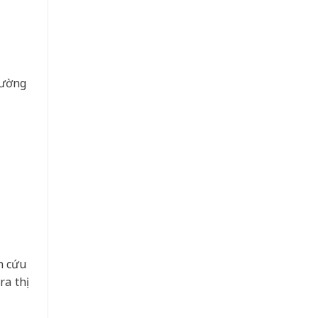
cường
n cứu
a thị