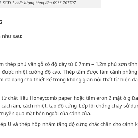
ỗ
SGD 1 chất lượng hàng đầu 0933.707707
G
 như sau:
ấm thép phủ vân gỗ có độ dày từ 0.7mm – 1.2m phủ sơn tĩnh
hịu được nhiệt cường độ cao. Thép tấm được làm cánh phẳng
 đa dạng cho thiết kế trong không gian nội thất từ hiện đạ
ạo từ chất liệu Honeycomb paper hoặc tấm eron 2 mặt ở giữ
cách âm, cách nhiệt, tạo độ cứng. Lớp lõi chống cháy sử dụ
truyền qua mặt bên ngoài của cánh cửa.
ép U và thép hộp nhằm tăng độ cứng chắc chắn cho cánh 