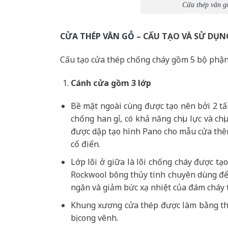
Cửa thép vân g
CỬA THÉP VÂN GỖ
– CẤU TẠO VÀ SỬ DỤN
Cấu tạo cửa thép chống cháy gồm 5 bộ phận
Cánh cửa
gồm 3 lớp
Bề mặt ngoài cùng được tạo nên bởi 2 t
chống han gỉ, có khả năng chịu lực và c
được dập tạo hình Pano cho mẫu cửa thêm
cổ điển.
Lớp lõi ở giữa là lõi chống cháy được t
Rockwool bông thủy tinh chuyên dùng để 
ngăn và giảm bức xạ nhiệt của đám cháy 
Khung xương cửa thép được làm bằng th
bị cong vênh.