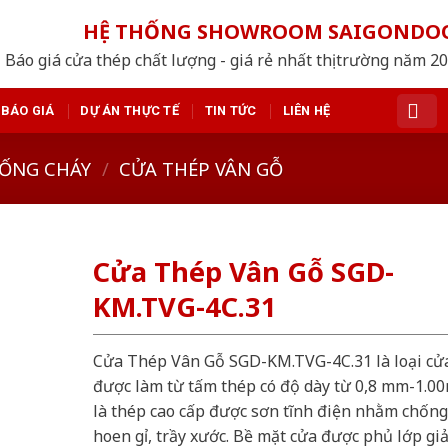
HỆ THỐNG SHOWROOM SAIGONDO
Báo giá cửa thép chất lượng - giá rẻ nhất thị trường năm 2
BÁO GIÁ
DỰ ÁN THỰC TẾ
TIN TỨC
LIÊN HỆ
ỐNG CHÁY
/
CỬA THÉP VÂN GỖ
Cửa Thép Vân Gỗ SGD-
KM.TVG-4C.31
Cửa Thép Vân Gỗ SGD-KM.TVG-4C.31 là loại cử
được làm từ tấm thép có độ dày từ 0,8 mm-1.0
là thép cao cấp được sơn tĩnh điện nhằm chống
hoen gỉ, trầy xước. Bề mặt cửa được phủ lớp gi