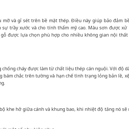
u mỡ và gỉ sét trên bề mặt thép. Điều này giúp bảo đảm b
h sự trầy xước và cho tính thẩm mỹ cao. Màu sơn được xử l
 gỗ được lựa chọn phù hợp cho nhiều không gian nội thất 
chống cháy được làm từ chất liệu thép cán nguội. Với độ d
ng bám chắc trên tường và hạn chế tình trạng lỏng bản lề, xệ
ng.
n bộ khe hở giữa cánh và khung bao, khi nhiệt độ tăng nó sẽ 