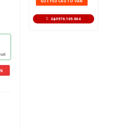
Gọi 0976.169.864
hiết
N