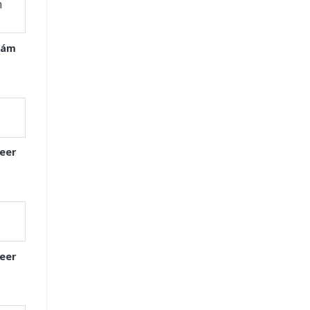
Xám
eer
eer