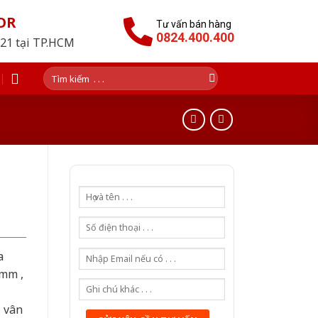
OR
Tư vấn bán hàng
0824.400.400
021 tại TP.HCM
Tìm
kiếm:
a
0mm ,
ả vân