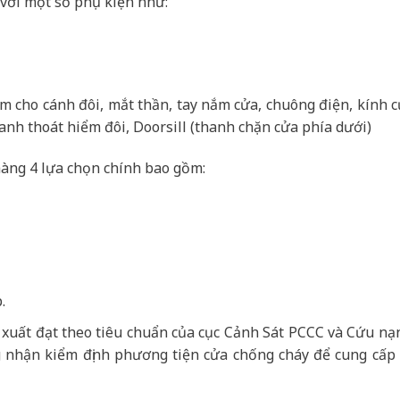
với một số phụ kiện như:
âm cho cánh đôi, mắt thần, tay nắm cửa, chuông điện, kính 
anh thoát hiểm đôi, Doorsill (thanh chặn cửa phía dưới)
àng 4 lựa chọn chính bao gồm:
.
 xuất đạt theo tiêu chuẩn của cục Cảnh Sát PCCC và Cứu nạ
 nhận kiểm định phương tiện cửa chống cháy để cung cấp r