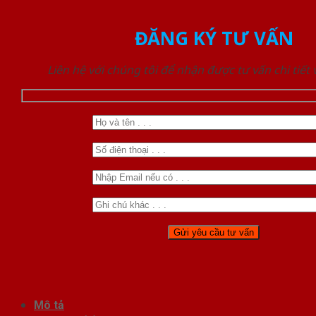
ĐĂNG KÝ TƯ VẤN
Liên hệ với chúng tôi để nhận được tư vấn chi tiết
Mô tả