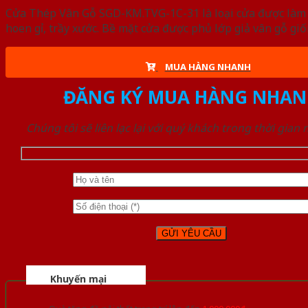
Cửa Thép Vân Gỗ SGD-KM.TVG-1C-31 là loại cửa được làm t
hoen gỉ, trầy xước. Bề mặt cửa được phủ lớp giả vân gỗ gi
MUA HÀNG NHANH
ĐĂNG KÝ MUA HÀNG NHAN
Chúng tôi sẽ liên lạc lại với quý khách trong thời gian
Khuyến mại