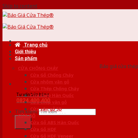
Skip to content
Trang chủ
Giới thiệu
HỆ
Sản phẩm
Báo giá cửa thép
CỬA CHỐNG CHÁY
Cửa Gỗ Chống Cháy
Cửa nhôm vân gỗ
Cửa Thép Chống Cháy
Tư vấn bán hàng
Cửa thép Hàn Quốc
0824.400.400
Cửa thép vân gỗ
Cửa vân gỗ 5D
Tìm kiếm:
CỬA GỖ
Cửa Gỗ ABS Hàn Quốc
Cửa Gỗ HDF
Cửa Gỗ HDF Veneer