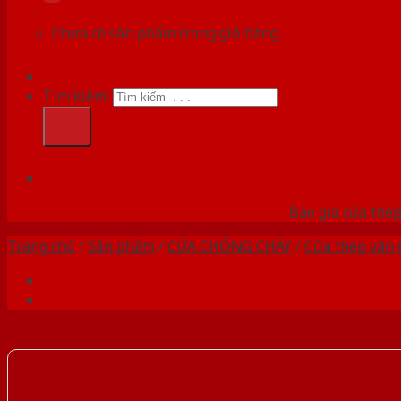
Chưa có sản phẩm trong giỏ hàng.
Tìm kiếm:
HỆ
Báo giá cửa thép
Trang chủ
/
Sản phẩm
/
CỬA CHỐNG CHÁY
/
Cửa thép vân 