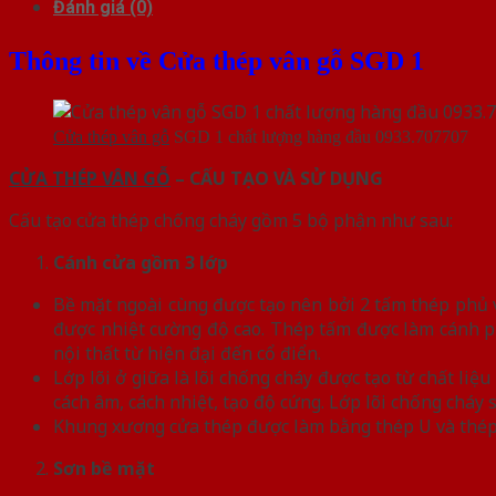
Đánh giá (0)
Thông tin về Cửa thép vân gỗ SGD 1
Cửa thép vân gỗ
SGD 1 chất lượng hàng đầu 0933.707707
CỬA THÉP VÂN GỖ
– CẤU TẠO VÀ SỬ DỤNG
Cấu tạo cửa thép chống cháy gồm 5 bộ phận như sau:
Cánh cửa
gồm 3 lớp
Bề mặt ngoài cùng được tạo nên bởi 2 tấm thép phủ vâ
được nhiệt cường độ cao. Thép tấm được làm cánh p
nội thất từ hiện đại đến cổ điển.
Lớp lõi ở giữa là lõi chống cháy được tạo từ chất l
cách âm, cách nhiệt, tạo độ cứng. Lớp lõi chống chá
Khung xương cửa thép được làm bằng thép U và thép
Sơn bề mặt