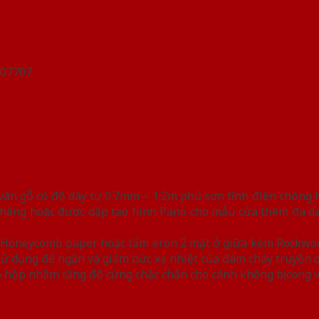
n gỗ có độ dày từ 0.7mm – 1.2m phủ sơn tĩnh điện chống han
hẳng hoặc được dập tạo hình Pano cho mẫu cửa thêm đa dạn
iệu Honeycomb paper hoặc tấm eron 2 mặt ở giữa kèm Rockwo
y sử dụng để ngăn và giảm bức xạ nhiệt của đám cháy truyền 
 hộp nhằm tăng độ cứng chắc chắn cho cánh không bị cong 