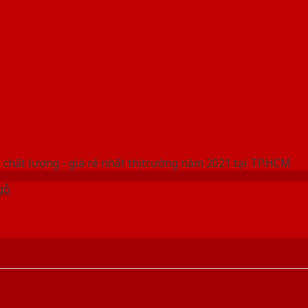
 THỐNG SHOWROOM SAIGONDOOR
 chất lượng - giá rẻ nhất thị trường năm 2021 tại TP.HCM
gỗ