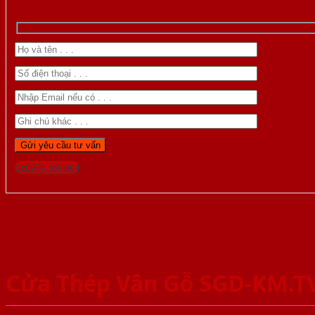
Gọi 0976.169.864
Cửa Thép Vân Gỗ SGD-KM.T