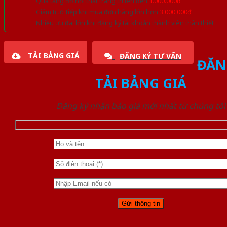
Quà tặng đồ nội thất trang trí lên đến
1.000.000đ
Giảm trực tiếp khi mua đơn hàng lớn hơn
3.000.000đ
Nhiều ưu đãi lớn khi đăng ký tài khoản thành viên thân thiết
TẢI BẢNG GIÁ
ĐĂNG KÝ TƯ VẤN
ĐĂN
TẢI BẢNG GIÁ
Đăng ký nhận báo giá mới nhất từ chúng tôi