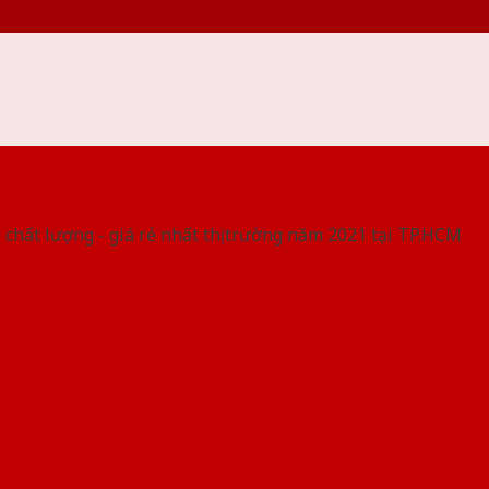
 THỐNG SHOWROOM SAIGONDOOR
 chất lượng - giá rẻ nhất thị trường năm 2021 tại TP.HCM