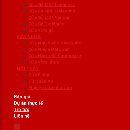
Cửa Gỗ MDF Laminate
Cửa gỗ MDF Melamine
Cửa Gỗ MDF Veneer
Cửa Gỗ Tự Nhiên
Cửa vòm gỗ
CỬA NHỰA
Cửa Nhựa ABS Hàn Quốc
Cửa Nhựa Đài Loan
Cửa Nhựa Gỗ Composite
Cửa vòm nhựa
NỘI THẤT
Tủ Kệ Bếp
Tủ Quần Áo
Phụ kiện cửa nhà tắm
Báo giá
Dự án thực tế
Tin tức
Liên hệ