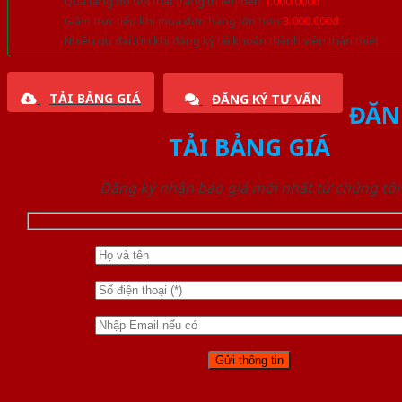
Quà tặng đồ nội thất trang trí lên đến
1.000.000đ
Giảm trực tiếp khi mua đơn hàng lớn hơn
3.000.000đ
Nhiều ưu đãi lớn khi đăng ký tài khoản thành viên thân thiết
TẢI BẢNG GIÁ
ĐĂNG KÝ TƯ VẤN
ĐĂN
TẢI BẢNG GIÁ
Đăng ký nhận báo giá mới nhất từ chúng tôi