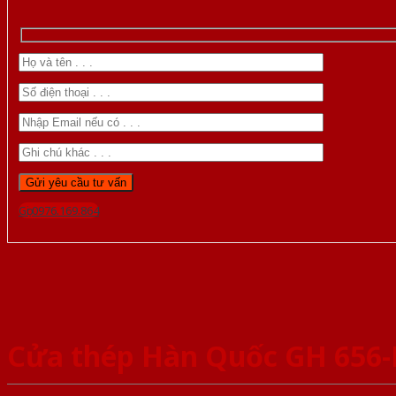
Gọi 0976.169.864
Cửa thép Hàn Quốc GH 656