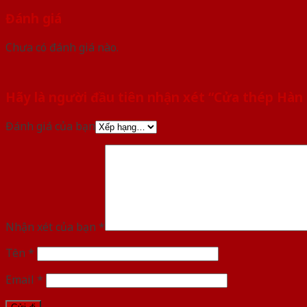
Đánh giá
Chưa có đánh giá nào.
Hãy là người đầu tiên nhận xét “Cửa thép Hà
Đánh giá của bạn
Nhận xét của bạn
*
Tên
*
Email
*