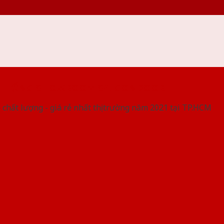
 THỐNG SHOWROOM SAIGONDOOR
 chất lượng - giá rẻ nhất thị trường năm 2021 tại TP.HCM