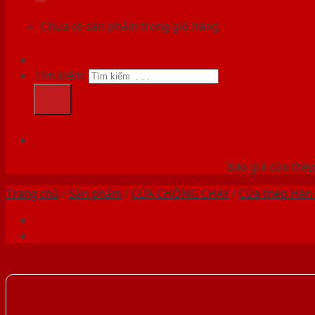
Chưa có sản phẩm trong giỏ hàng.
Tìm kiếm:
HỆ
Báo giá cửa thép
Trang chủ
/
Sản phẩm
/
CỬA CHỐNG CHÁY
/
Cửa thép Hàn