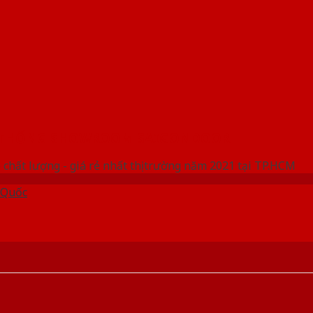
 THỐNG SHOWROOM SAIGONDOOR
 chất lượng - giá rẻ nhất thị trường năm 2021 tại TP.HCM
 Quốc