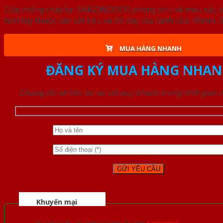
Cửa chống cháy tại SAIGONDOOR phong phú về màu sắc, đa d
hơn tùy thuộc vào vật liệu và độ dày của cánh cửa: 45mm
MUA HÀNG NHANH
ĐĂNG KÝ MUA HÀNG NHAN
Chúng tôi sẽ liên lạc lại với quý khách trong thời gian
Khuyến mại