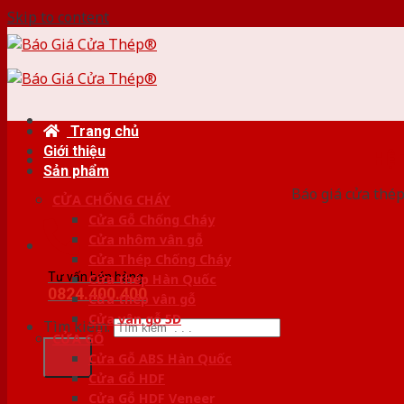
Skip to content
Trang chủ
Giới thiệu
HỆ
Sản phẩm
Báo giá cửa thép
CỬA CHỐNG CHÁY
Cửa Gỗ Chống Cháy
Cửa nhôm vân gỗ
Cửa Thép Chống Cháy
Tư vấn bán hàng
Cửa thép Hàn Quốc
0824.400.400
Cửa thép vân gỗ
Cửa vân gỗ 5D
Tìm kiếm:
CỬA GỖ
Cửa Gỗ ABS Hàn Quốc
Cửa Gỗ HDF
Cửa Gỗ HDF Veneer