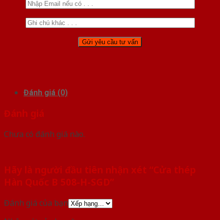
Đánh giá (0)
Đánh giá
Chưa có đánh giá nào.
Hãy là người đầu tiên nhận xét “Cửa thép
Hàn Quốc B 508-H-SGD”
Đánh giá của bạn