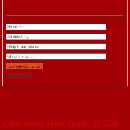
Gọi 0976.169.864
Cửa thép Hàn Quốc B 508-