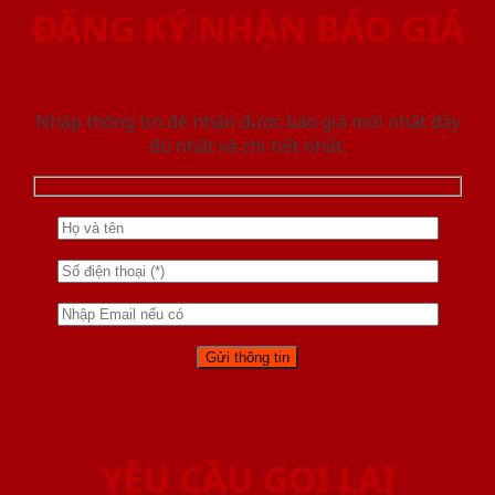
ĐĂNG KÝ NHẬN BÁO GIÁ
Nhập thông tin để nhận được báo giá mới nhât đầy
đủ nhất và chi tiết nhất.
YÊU CẦU GỌI LẠI