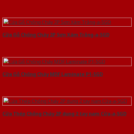
Cửa Gỗ Chống Cháy 2P Sơn Xám Trắng-a-SGD
Cửa Gỗ Chống Cháy MDF Laminate P1-SGD
Cửa Thép Chống Cháy 2P dung 2 tay nam Cửa-a-SGD