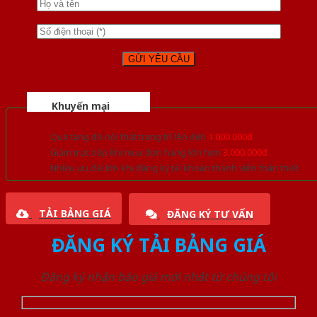
Khuyến mại
Quà tặng đồ nội thất trang trí lên đến
1.000.000đ
Giảm trực tiếp khi mua đơn hàng lớn hơn
3.000.000đ
Nhiều ưu đãi lớn khi đăng ký tài khoản thành viên thân thiết
TẢI BẢNG GIÁ
ĐĂNG KÝ TƯ VẤN
ĐĂNG KÝ TẢI BẢNG GIÁ
Đăng ký nhận báo giá mới nhất từ chúng tôi