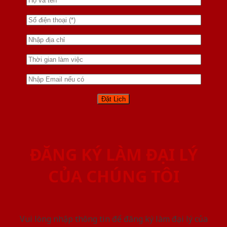
ĐĂNG KÝ LÀM ĐẠI LÝ
CỦA CHÚNG TÔI
Vui lòng nhập thông tin để đăng ký làm đại lý của