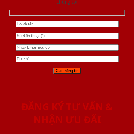
chúng tôi
ĐĂNG KÝ TƯ VẤN &
NHẬN ƯU ĐÃI