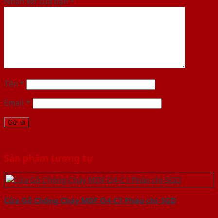
Nhận xét của bạn
*
Tên
*
Email
*
Sản phẩm tương tự
Cửa Gỗ Chống Cháy MDF O4-C1 Phào chi-SGD