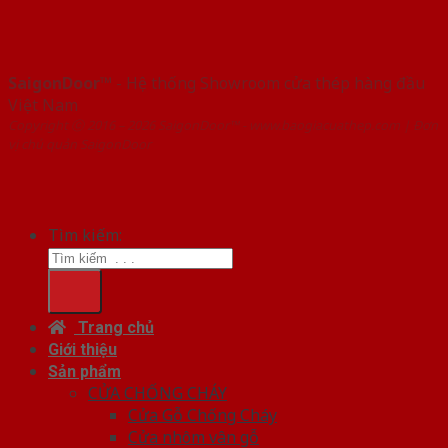
SaigonDoor™
- Hệ thống Showroom cửa thép hàng đầu
Việt Nam
Copyright ⓒ 2016 – 2026 SaigonDoor™ - www.baogiacuathep.com | Đơn
vị chủ quản SaigonDoor
Tìm kiếm:
Trang chủ
Giới thiệu
Sản phẩm
CỬA CHỐNG CHÁY
Cửa Gỗ Chống Cháy
Cửa nhôm vân gỗ