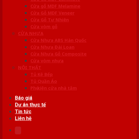
Cửa gỗ MDF Melamine
Cửa Gỗ MDF Veneer
Cửa Gỗ Tự Nhiên
Cửa vòm gỗ
CỬA NHỰA
Cửa Nhựa ABS Hàn Quốc
Cửa Nhựa Đài Loan
Cửa Nhựa Gỗ Composite
Cửa vòm nhựa
NỘI THẤT
Tủ Kệ Bếp
Tủ Quần Áo
Phụ kiện cửa nhà tắm
Báo giá
Dự án thực tế
Tin tức
Liên hệ