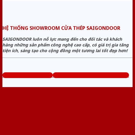
HỆ THỐNG SHOWROOM CỬA THÉP SAIGONDOOR
SAIGONDOOR luôn nỗ lực mang đến cho đối tác và khách
hàng những sản phẩm công nghệ cao cấp, có giá trị gia tăng
tiện ích, sáng tạo cho cộng đồng một tương lai tốt đẹp hơn!
www.baogiacuathep.com
Tổng đài tư vấn miễn phí: 0824.400.400