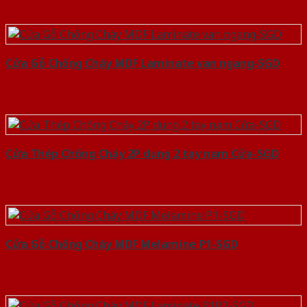
Cửa Gỗ Chống Cháy MDF Laminate van ngang-SGD
Cửa Thép Chống Cháy 2P dung 2 tay nam Cửa-SGD
Cửa Gỗ Chống Cháy MDF Melamine P1-SGD