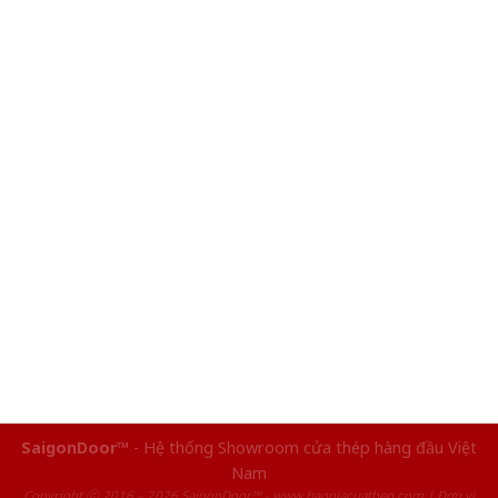
SaigonDoor™
- Hệ thống Showroom cửa thép hàng đầu Việt
Nam
Copyright ⓒ 2016 – 2026 SaigonDoor™ - www.baogiacuathep.com | Đơn vị