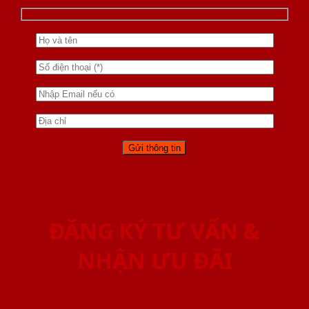
ĐĂNG KÝ TƯ VẤN &
NHẬN ƯU ĐÃI