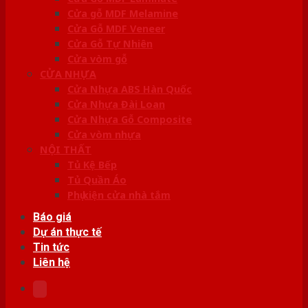
Cửa gỗ MDF Melamine
Cửa Gỗ MDF Veneer
Cửa Gỗ Tự Nhiên
Cửa vòm gỗ
CỬA NHỰA
Cửa Nhựa ABS Hàn Quốc
Cửa Nhựa Đài Loan
Cửa Nhựa Gỗ Composite
Cửa vòm nhựa
NỘI THẤT
Tủ Kệ Bếp
Tủ Quần Áo
Phụ kiện cửa nhà tắm
Báo giá
Dự án thực tế
Tin tức
Liên hệ