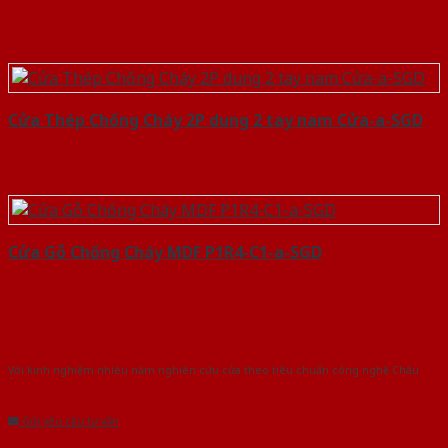
Cửa Thép Chống Cháy 2P dung 2 tay nam Cửa-a-SGD
Cửa Gỗ Chống Cháy MDF P1R4-C1-a-SGD
Với kinh nghiệm nhiêu năm nghiên cứu cửa theo tiêu chuẩn công nghệ Châu
Âu.Chúng tôi tự tin là nhà sản xuất & cung cấp hàng đầu tại Việt Nam!
Gửi yêu cầu tư vấn