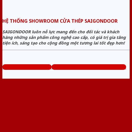
HỆ THỐNG SHOWROOM CỬA THÉP SAIGONDOOR
SAIGONDOOR luôn nỗ lực mang đến cho đối tác và khách
hàng những sản phẩm công nghệ cao cấp, có giá trị gia tăng
tiện ích, sáng tạo cho cộng đồng một tương lai tốt đẹp hơn!
www.baogiacuathep.com
Tổng đài tư vấn miễn phí: 0824.400.400