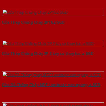
Cửa Thép Chống Cháy 2P1G2-SGD
Cửa Thép Chống Cháy 2P 2 tay co thuy luc-a-SGD
Cửa Gỗ Chống Cháy MDF Laminate van ngang-a-SGD