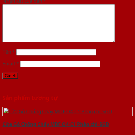
Nhận xét của bạn
*
Tên
*
Email
*
Sản phẩm tương tự
Cửa Gỗ Chống Cháy MDF O4-C1 Phào chi-SGD