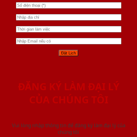
ĐĂNG KÝ LÀM ĐẠI LÝ
CỦA CHÚNG TÔI
Vui lòng nhập thông tin để đăng ký làm đại lý của
chúng tôi