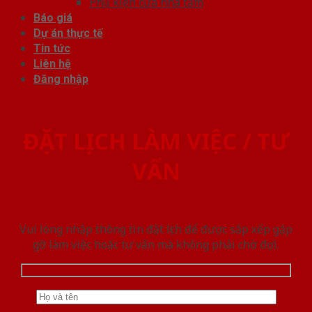
Phụ kiện cửa nhà tắm
Báo giá
Dự án thực tế
Tin tức
Liên hệ
Đăng nhập
ĐẶT LỊCH LÀM VIỆC / TƯ
VẤN
Vui lòng nhập thông tin đặt lịch để được sắp xếp gặp
gỡ làm việc hoăc tư vấn mà không phải chờ đợi.