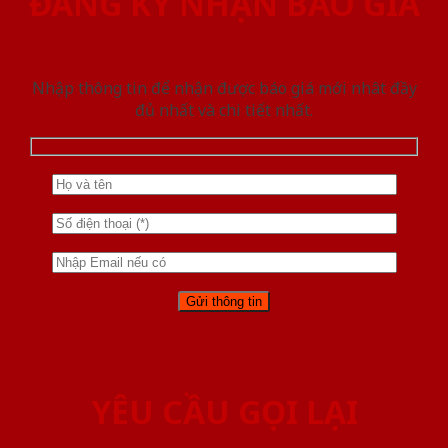
ĐĂNG KÝ NHẬN BÁO GIÁ
Nhập thông tin để nhận được báo giá mới nhât đầy
đủ nhất và chi tiết nhất.
YÊU CẦU GỌI LẠI