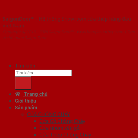
SaigonDoor™
- Hệ thống Showroom cửa thép hàng đầu
Việt Nam
Copyright ⓒ 2016 – 2026 SaigonDoor™ - www.baogiacuathep.com | Đơn
vị chủ quản SaigonDoor
Tìm kiếm:
Trang chủ
Giới thiệu
Sản phẩm
CỬA CHỐNG CHÁY
Cửa Gỗ Chống Cháy
Cửa nhôm vân gỗ
Cửa Thép Chống Cháy