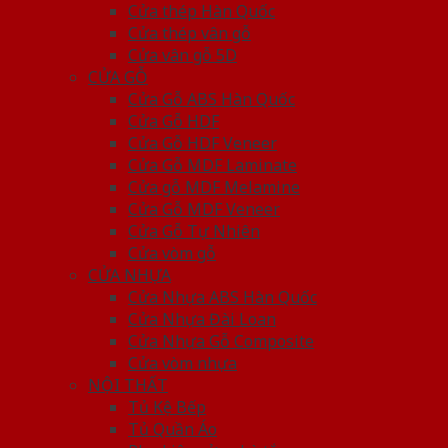
Cửa thép Hàn Quốc
Cửa thép vân gỗ
Cửa vân gỗ 5D
CỬA GỖ
Cửa Gỗ ABS Hàn Quốc
Cửa Gỗ HDF
Cửa Gỗ HDF Veneer
Cửa Gỗ MDF Laminate
Cửa gỗ MDF Melamine
Cửa Gỗ MDF Veneer
Cửa Gỗ Tự Nhiên
Cửa vòm gỗ
CỬA NHỰA
Cửa Nhựa ABS Hàn Quốc
Cửa Nhựa Đài Loan
Cửa Nhựa Gỗ Composite
Cửa vòm nhựa
NỘI THẤT
Tủ Kệ Bếp
Tủ Quần Áo