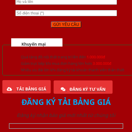
Khuyến mại
Quà tặng đồ nội thất trang trí lên đến
1.000.000đ
Giảm trực tiếp khi mua đơn hàng lớn hơn
3.000.000đ
Nhiều ưu đãi lớn khi đăng ký tài khoản thành viên thân thiết
TẢI BẢNG GIÁ
ĐĂNG KÝ TƯ VẤN
ĐĂNG KÝ TẢI BẢNG GIÁ
Đăng ký nhận báo giá mới nhất từ chúng tôi