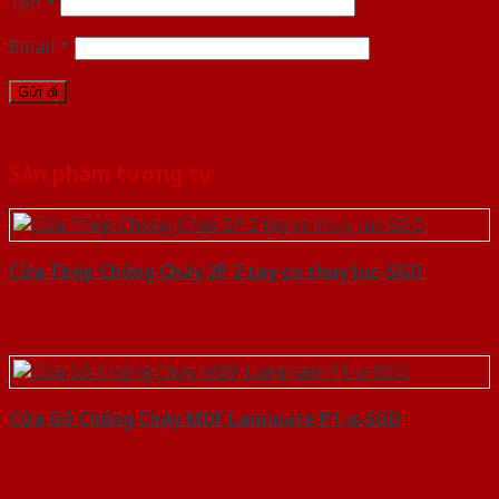
Tên
*
Email
*
Sản phẩm tương tự
Cửa Thép Chống Cháy 2P 2 tay co thuy luc-SGD
Cửa Gỗ Chống Cháy MDF Laminate P1-a-SGD