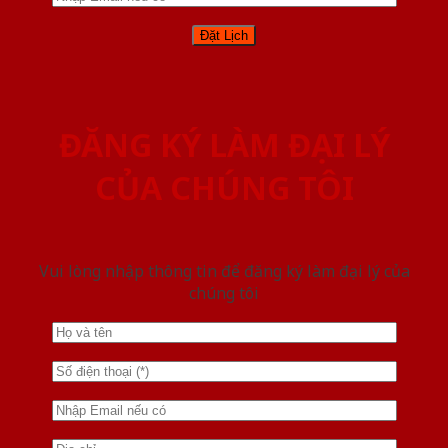
ĐĂNG KÝ LÀM ĐẠI LÝ
CỦA CHÚNG TÔI
Vui lòng nhập thông tin để đăng ký làm đại lý của
chúng tôi