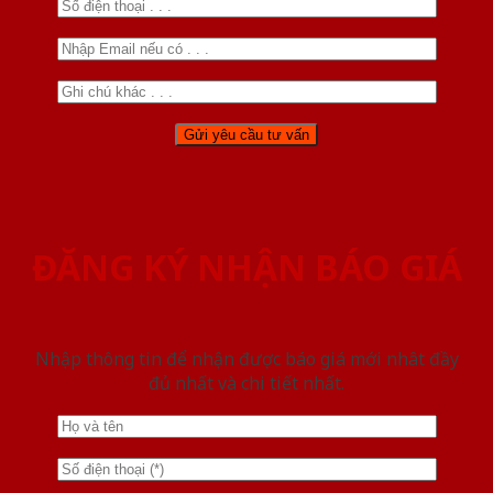
ĐĂNG KÝ NHẬN BÁO GIÁ
Nhập thông tin để nhận được báo giá mới nhât đầy
đủ nhất và chi tiết nhất.