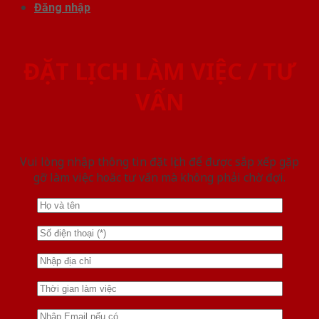
Đăng nhập
ĐẶT LỊCH LÀM VIỆC / TƯ
VẤN
Vui lòng nhập thông tin đặt lịch để được sắp xếp gặp
gỡ làm việc hoăc tư vấn mà không phải chờ đợi.