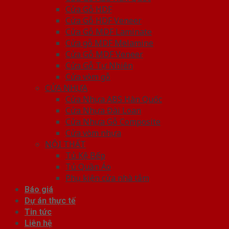
Cửa Gỗ HDF
Cửa Gỗ HDF Veneer
Cửa Gỗ MDF Laminate
Cửa gỗ MDF Melamine
Cửa Gỗ MDF Veneer
Cửa Gỗ Tự Nhiên
Cửa vòm gỗ
CỬA NHỰA
Cửa Nhựa ABS Hàn Quốc
Cửa Nhựa Đài Loan
Cửa Nhựa Gỗ Composite
Cửa vòm nhựa
NỘI THẤT
Tủ Kệ Bếp
Tủ Quần Áo
Phụ kiện cửa nhà tắm
Báo giá
Dự án thực tế
Tin tức
Liên hệ