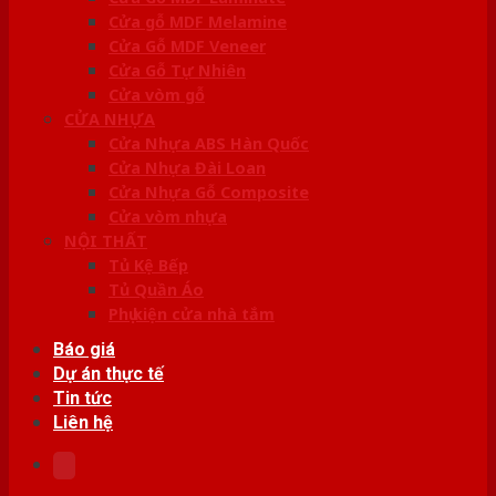
Cửa gỗ MDF Melamine
Cửa Gỗ MDF Veneer
Cửa Gỗ Tự Nhiên
Cửa vòm gỗ
CỬA NHỰA
Cửa Nhựa ABS Hàn Quốc
Cửa Nhựa Đài Loan
Cửa Nhựa Gỗ Composite
Cửa vòm nhựa
NỘI THẤT
Tủ Kệ Bếp
Tủ Quần Áo
Phụ kiện cửa nhà tắm
Báo giá
Dự án thực tế
Tin tức
Liên hệ