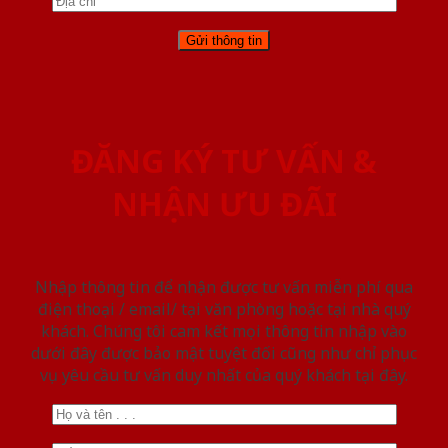
ĐĂNG KÝ TƯ VẤN &
NHẬN ƯU ĐÃI
Nhập thông tin để nhận được tư vấn miễn phí qua
điện thoại / email/ tại văn phòng hoặc tại nhà quý
khách. Chúng tôi cam kết mọi thông tin nhập vào
dưới đây được bảo mật tuyệt đối cũng như chỉ phục
vụ yêu cầu tư vấn duy nhất của quý khách tại đây.