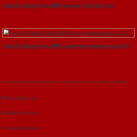
Cửa Gỗ Chống Cháy MDF Veneer P1G1 Sồi-SGD
Cửa Gỗ Chống Cháy MDF Laminate van ngang-a-SGD
Với kinh nghiệm nhiêu năm nghiên cứu cửa theo tiêu chuẩn công nghệ Châu
Âu.Chúng tôi tự tin là nhà sản xuất & cung cấp hàng đầu tại Việt Nam!
Gửi yêu cầu tư vấn
Tải báo giá tổng hợp
Yêu cầu gọi lại (3 phút)