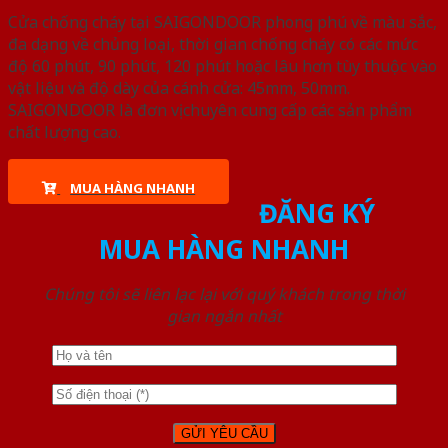
Cửa chống cháy tại SAIGONDOOR phong phú về màu sắc,
đa dạng về chủng loại, thời gian chống cháy có các mức
độ 60 phút, 90 phút, 120 phút hoặc lâu hơn tùy thuộc vào
vật liệu và độ dày của cánh cửa: 45mm, 50mm.
SAIGONDOOR là đơn vị chuyên cung cấp các sản phẩm
chất lượng cao.
MUA HÀNG NHANH
ĐĂNG KÝ
MUA HÀNG NHANH
Chúng tôi sẽ liên lạc lại với quý khách trong thời
gian ngắn nhất