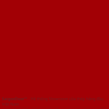
SaigonDoor™
- Hệ thống Showroom cửa thép hàng đầu
Việt Nam
Copyright ⓒ 2016 – 2026 SaigonDoor™ - www.baogiacuathep.com | Đơn