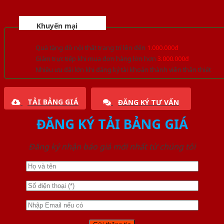
Khuyến mại
Quà tặng đồ nội thất trang trí lên đến
1.000.000đ
Giảm trực tiếp khi mua đơn hàng lớn hơn
3.000.000đ
Nhiều ưu đãi lớn khi đăng ký tài khoản thành viên thân thiết
TẢI BẢNG GIÁ
ĐĂNG KÝ TƯ VẤN
ĐĂNG KÝ TẢI BẢNG GIÁ
Đăng ký nhận báo giá mới nhất từ chúng tôi