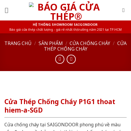
Skip
to
content
HỆ THỐNG SHOWROOM SAIGONDOOR
Báo giá cửa thép chất lượng - giá rẻ nhất thị trường năm 2021 tại TP.HCM
TRANG CHỦ
/
SẢN PHẨM
/
CỬA CHỐNG CHÁY
/
CỬA
THÉP CHỐNG CHÁY
Cửa Thép Chống Cháy P1G1 thoat
hiem-a-SGD
Cửa chống cháy tại SAIGONDOOR phong phú về màu