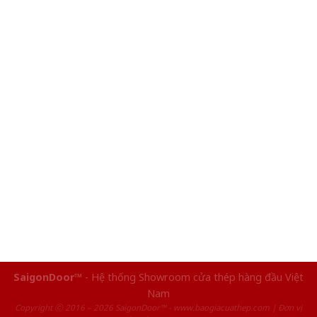
SaigonDoor™
- Hệ thống Showroom cửa thép hàng đầu Việt
Nam
Copyright ⓒ 2016 – 2026 SaigonDoor™ - www.baogiacuathep.com | Đơn vị