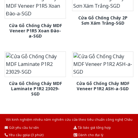
Cửa Gỗ Chống Cháy 2P
Sơn Xám Trắng-SGD
Cửa Gỗ Chống Cháy MDF
Veneer P1R5 Xoan Đào-
a-SGD
Cửa Gỗ Chống Cháy MDF
Cửa Gỗ Chống Cháy MDF
Laminate P1R2 23029-
Veneer P1R2 ASH-a-SGD
SGD
Với kinh nghiệm nhiêu năm nghiên cứu cửa theo tiêu chuẩn công nghệ Châu
Âu.Chúng tôi tự tin là nhà sản xuất & cung cấp hàng đầu tại Việt Nam!
Gửi yêu cầu tư vấn
Tải báo giá tổng hợp
Yêu cầu gọi lại (3 phút)
Dành cho đại lý