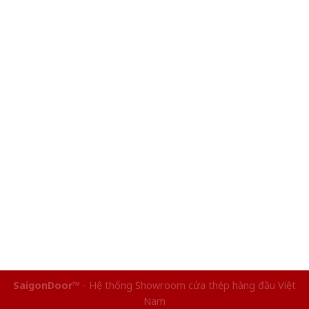
SaigonDoor™
- Hệ thống Showroom cửa thép hàng đầu Việt
Nam