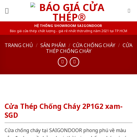
Skip
to
content
HỆ THỐNG SHOWROOM SAIGONDOOR
Báo giá cửa thép chất lượng - giá rẻ nhất thị trường năm 2021 tại TP.HCM
TRANG CHỦ
/
SẢN PHẨM
/
CỬA CHỐNG CHÁY
/
CỬA
THÉP CHỐNG CHÁY
Cửa Thép Chống Cháy 2P1G2 xam-
SGD
Cửa chống cháy tại SAIGONDOOR phong phú về màu