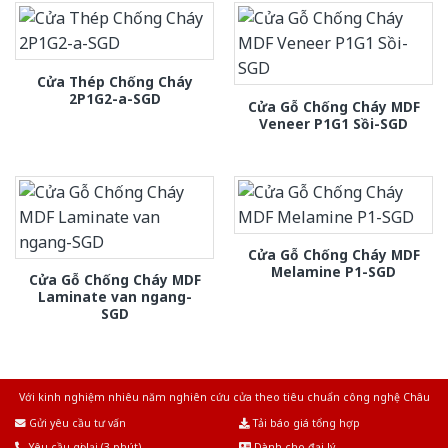
Cửa Thép Chống Cháy
2P1G2-a-SGD
Cửa Gỗ Chống Cháy MDF
Veneer P1G1 Sồi-SGD
Cửa Gỗ Chống Cháy MDF
Melamine P1-SGD
Cửa Gỗ Chống Cháy MDF
Laminate van ngang-
SGD
Với kinh nghiệm nhiêu năm nghiên cứu cửa theo tiêu chuẩn công nghệ Châu
Âu.Chúng tôi tự tin là nhà sản xuất & cung cấp hàng đầu tại Việt Nam!
Gửi yêu cầu tư vấn
Tải báo giá tổng hợp
Yêu cầu gọi lại (3 phút)
Dành cho đại lý