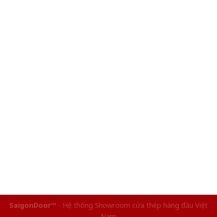
SaigonDoor™
- Hệ thống Showroom cửa thép hàng đầu Việt
Nam