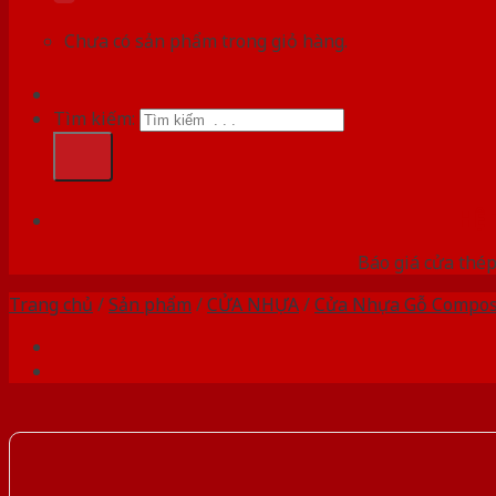
Chưa có sản phẩm trong giỏ hàng.
Tìm kiếm:
HỆ
Báo giá cửa thép
Trang chủ
/
Sản phẩm
/
CỬA NHỰA
/
Cửa Nhựa Gỗ Compos