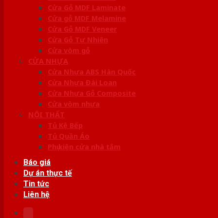
Cửa Gỗ MDF Laminate
Cửa gỗ MDF Melamine
Cửa Gỗ MDF Veneer
Cửa Gỗ Tự Nhiên
Cửa vòm gỗ
CỬA NHỰA
Cửa Nhựa ABS Hàn Quốc
Cửa Nhựa Đài Loan
Cửa Nhựa Gỗ Composite
Cửa vòm nhựa
NỘI THẤT
Tủ Kệ Bếp
Tủ Quần Áo
Phụ kiện cửa nhà tắm
Báo giá
Dự án thực tế
Tin tức
Liên hệ