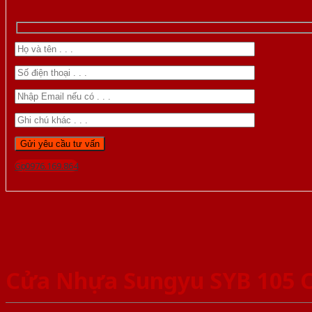
Gọi 0976.169.864
Cửa Nhựa Sungyu SYB 105 