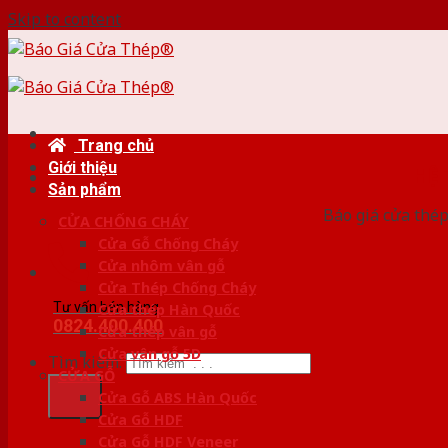
Skip to content
Trang chủ
Giới thiệu
HỆ
Sản phẩm
Báo giá cửa thép
CỬA CHỐNG CHÁY
Cửa Gỗ Chống Cháy
Cửa nhôm vân gỗ
Cửa Thép Chống Cháy
Tư vấn bán hàng
Cửa thép Hàn Quốc
0824.400.400
Cửa thép vân gỗ
Cửa vân gỗ 5D
Tìm kiếm:
CỬA GỖ
Cửa Gỗ ABS Hàn Quốc
Cửa Gỗ HDF
Cửa Gỗ HDF Veneer