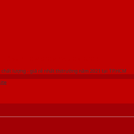
 THỐNG SHOWROOM SAIGONDOOR
 chất lượng - giá rẻ nhất thị trường năm 2021 tại TP.HCM
ite