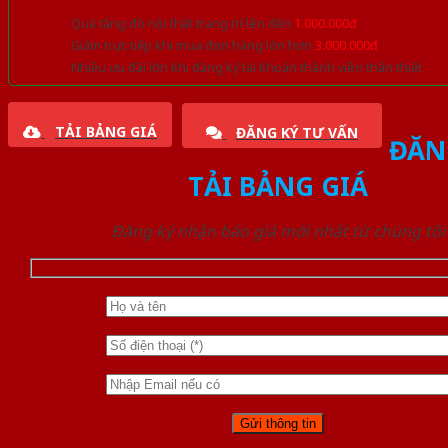
Quà tặng đồ nội thất trang trí lên đến
1.000.000đ
Giảm trực tiếp khi mua đơn hàng lớn hơn
3.000.000đ
Nhiều ưu đãi lớn khi đăng ký tài khoản thành viên thân thiết
TẢI BẢNG GIÁ
ĐĂNG KÝ TƯ VẤN
ĐĂN
TẢI BẢNG GIÁ
Đăng ký nhận báo giá mới nhất từ chúng tôi