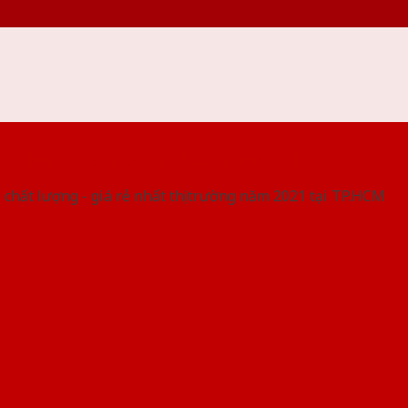
 THỐNG SHOWROOM SAIGONDOOR
 chất lượng - giá rẻ nhất thị trường năm 2021 tại TP.HCM