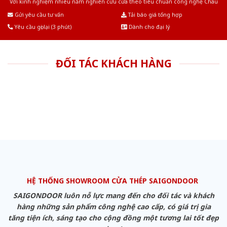
Với kinh nghiệm nhiêu năm nghiên cứu cửa theo tiêu chuẩn công nghệ Châu
Âu.Chúng tôi tự tin là nhà sản xuất & cung cấp hàng đầu tại Việt Nam!
Gửi yêu cầu tư vấn
Tải báo giá tổng hợp
Yêu cầu gọi lại (3 phút)
Dành cho đại lý
ĐỐI TÁC KHÁCH HÀNG
HỆ THỐNG SHOWROOM CỬA THÉP SAIGONDOOR
SAIGONDOOR luôn nỗ lực mang đến cho đối tác và khách
hàng những sản phẩm công nghệ cao cấp, có giá trị gia
tăng tiện ích, sáng tạo cho cộng đồng một tương lai tốt đẹp