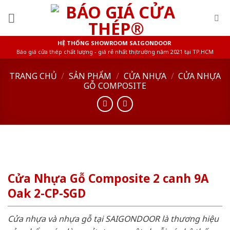
Skip
to
content
HỆ THỐNG SHOWROOM SAIGONDOOR
Báo giá cửa thép chất lượng - giá rẻ nhất thị trường năm 2021 tại TP.HCM
TRANG CHỦ
/
SẢN PHẨM
/
CỬA NHỰA
/
CỬA NHỰA
GỖ COMPOSITE
Cửa Nhựa Gỗ Composite 2 canh 9A
Oak 2-CP-SGD
Cửa nhựa và nhựa gỗ tại SAIGONDOOR là thương hiệu