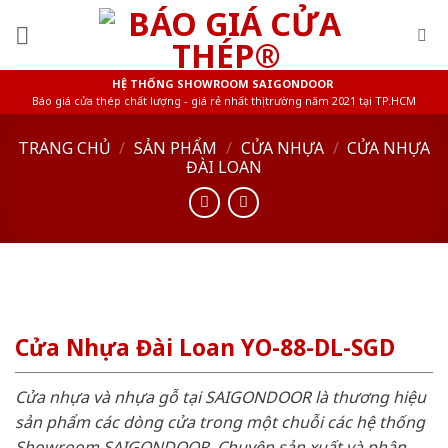
Skip
to
content
HỆ THỐNG SHOWROOM SAIGONDOOR
Báo giá cửa thép chất lượng - giá rẻ nhất thị trường năm 2021 tại TP.HCM
TRANG CHỦ
/
SẢN PHẨM
/
CỬA NHỰA
/
CỬA NHỰA
ĐÀI LOAN
Cửa Nhựa Đài Loan YO-88-DL-SGD
Cửa nhựa và nhựa gỗ tại SAIGONDOOR là thương hiệu
sản phẩm các dòng cửa trong một chuỗi các hệ thống
Showroom SAIGONDOOR. Chuyên sản xuất và phân