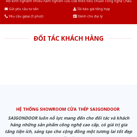
Với kinh nghiệm nhiêu năm nghiên cứu cửa theo tiêu chuẩn công nghệ Châu
Âu.Chúng tôi tự tin là nhà sản xuất & cung cấp hàng đầu tại Việt Nam!
Gửi yêu cầu tư vấn
Tải báo giá tổng hợp
Yêu cầu gọi lại (3 phút)
Dành cho đại lý
ĐỐI TÁC KHÁCH HÀNG
HỆ THỐNG SHOWROOM CỬA THÉP SAIGONDOOR
SAIGONDOOR luôn nỗ lực mang đến cho đối tác và khách
hàng những sản phẩm công nghệ cao cấp, có giá trị gia
tăng tiện ích, sáng tạo cho cộng đồng một tương lai tốt đẹp