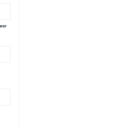
eer
D