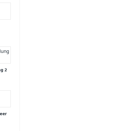
g 2
eer