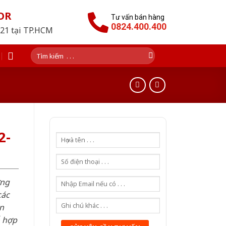
OR
Tư vấn bán hàng
0824.400.400
021 tại TP.HCM
Tìm
kiếm:
2-
ơng
các
n
ỗ hợp