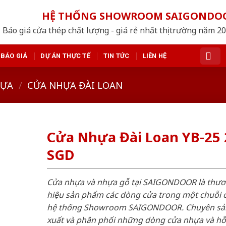
HỆ THỐNG SHOWROOM SAIGONDO
Báo giá cửa thép chất lượng - giá rẻ nhất thị trường năm 2
BÁO GIÁ
DỰ ÁN THỰC TẾ
TIN TỨC
LIÊN HỆ
HỰA
/
CỬA NHỰA ĐÀI LOAN
Cửa Nhựa Đài Loan YB-25 
SGD
Cửa nhựa và nhựa gỗ tại SAIGONDOOR là thư
hiệu sản phẩm các dòng cửa trong một chuỗi 
hệ thống Showroom SAIGONDOOR. Chuyên sả
xuất và phân phối những dòng cửa nhựa và h