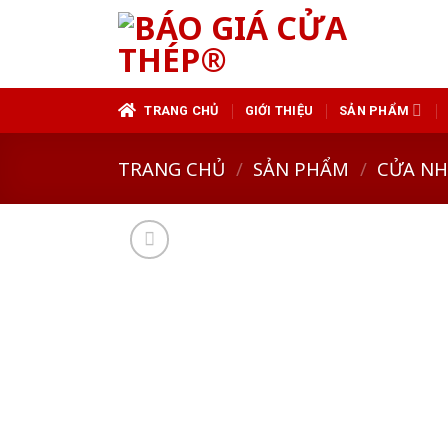
Skip
to
content
TRANG CHỦ
GIỚI THIỆU
SẢN PHẨM
TRANG CHỦ
/
SẢN PHẨM
/
CỬA N