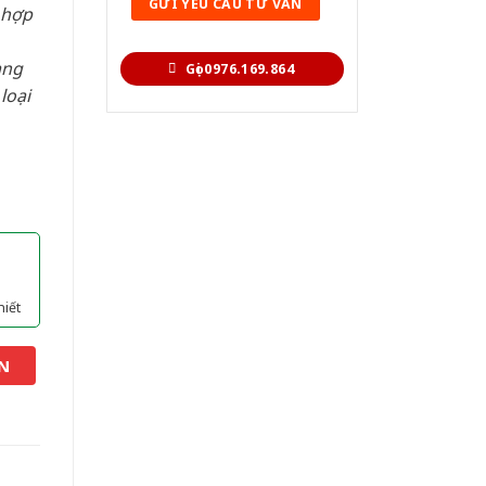
 hợp
àng
Gọi 0976.169.864
loại
hiết
N