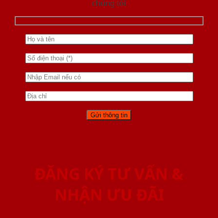
chúng tôi
ĐĂNG KÝ TƯ VẤN &
NHẬN ƯU ĐÃI