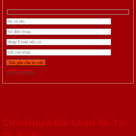
Gọi 0976.169.864
Cửa Nhựa Đài Loan YA-12-
DL-SGD