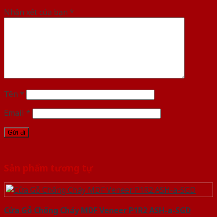
Nhận xét của bạn
*
Tên
*
Email
*
Sản phẩm tương tự
Cửa Gỗ Chống Cháy MDF Veneer P1R2 ASH-a-SGD