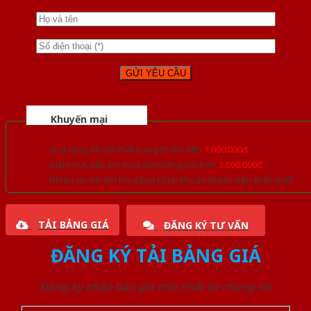
Khuyến mại
Quà tặng đồ nội thất trang trí lên đến
1.000.000đ
Giảm trực tiếp khi mua đơn hàng lớn hơn
3.000.000đ
Nhiều ưu đãi lớn khi đăng ký tài khoản thành viên thân thiết
TẢI BẢNG GIÁ
ĐĂNG KÝ TƯ VẤN
ĐĂNG KÝ TẢI BẢNG GIÁ
Đăng ký nhận báo giá mới nhất từ chúng tôi