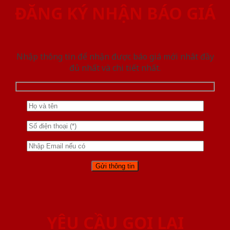
ĐĂNG KÝ NHẬN BÁO GIÁ
Nhập thông tin để nhận được báo giá mới nhât đầy
đủ nhất và chi tiết nhất.
YÊU CẦU GỌI LẠI