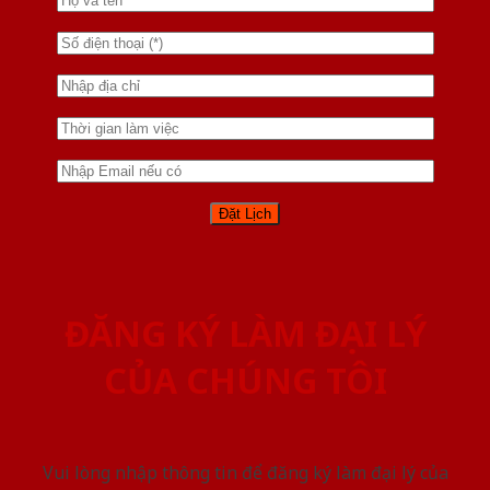
ĐĂNG KÝ LÀM ĐẠI LÝ
CỦA CHÚNG TÔI
Vui lòng nhập thông tin để đăng ký làm đại lý của