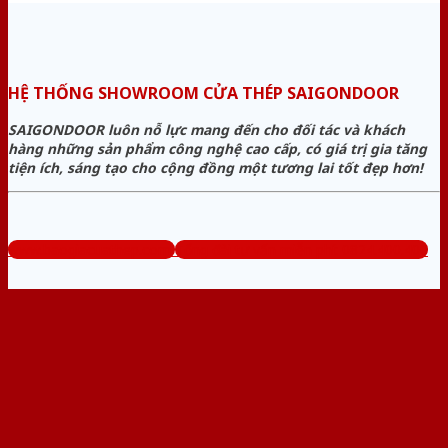
HỆ THỐNG SHOWROOM CỬA THÉP SAIGONDOOR
SAIGONDOOR luôn nỗ lực mang đến cho đối tác và khách
hàng những sản phẩm công nghệ cao cấp, có giá trị gia tăng
tiện ích, sáng tạo cho cộng đồng một tương lai tốt đẹp hơn!
www.baogiacuathep.com
Tổng đài tư vấn miễn phí: 0824.400.400