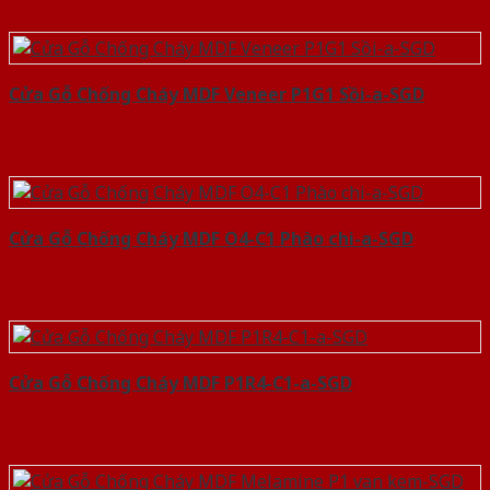
Cửa Gỗ Chống Cháy MDF Veneer P1G1 Sồi-a-SGD
Cửa Gỗ Chống Cháy MDF O4-C1 Phào chi-a-SGD
Cửa Gỗ Chống Cháy MDF P1R4-C1-a-SGD