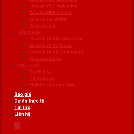
Cửa gỗ MDF Melamine
Cửa Gỗ MDF Veneer
Cửa Gỗ Tự Nhiên
Cửa vòm gỗ
CỬA NHỰA
Cửa Nhựa ABS Hàn Quốc
Cửa Nhựa Đài Loan
Cửa Nhựa Gỗ Composite
Cửa vòm nhựa
NỘI THẤT
Tủ Kệ Bếp
Tủ Quần Áo
Phụ kiện cửa nhà tắm
Báo giá
Dự án thực tế
Tin tức
Liên hệ