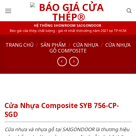
Skip
to
content
HỆ THỐNG SHOWROOM SAIGONDOOR
Báo giá cửa thép chất lượng - giá rẻ nhất thị trường năm 2021 tại TP.HCM
TRANG CHỦ
/
SẢN PHẨM
/
CỬA NHỰA
/
CỬA NHỰA
GỖ COMPOSITE
Cửa Nhựa Composite SYB 756-CP-
SGD
Cửa nhựa và nhựa gỗ tại SAIGONDOOR là thương hiệu