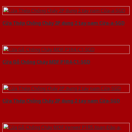
Cửa Thép Chống Cháy 2P dung 2 tay nam Cửa-a-SGD
Cửa Gỗ Chống Cháy MDF P1R4-C1-SGD
Cửa Thép Chống Cháy 2P dung 2 tay nam Cửa-SGD