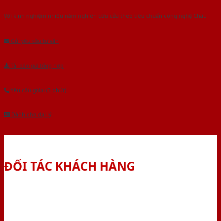
Với kinh nghiệm nhiêu năm nghiên cứu cửa theo tiêu chuẩn công nghệ Châu
Âu.Chúng tôi tự tin là nhà sản xuất & cung cấp hàng đầu tại Việt Nam!
Gửi yêu cầu tư vấn
Tải báo giá tổng hợp
Yêu cầu gọi lại (3 phút)
Dành cho đại lý
ĐỐI TÁC KHÁCH HÀNG