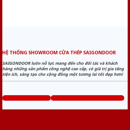
HỆ THỐNG SHOWROOM CỬA THÉP SAIGONDOOR
SAIGONDOOR luôn nỗ lực mang đến cho đối tác và khách
hàng những sản phẩm công nghệ cao cấp, có giá trị gia tăng
tiện ích, sáng tạo cho cộng đồng một tương lai tốt đẹp hơn!
www.baogiacuathep.com
Tổng đài tư vấn miễn phí: 0824.400.400