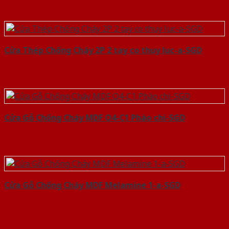
Cửa Thép Chống Cháy 2P 2 tay co thuy luc-a-SGD
Cửa Gỗ Chống Cháy MDF O4-C1 Phào chi-SGD
Cửa Gỗ Chống Cháy MDF Melamine 1-a-SGD