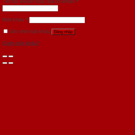
Tên tài khoản hoặc địa chỉ email
*
Mật khẩu
*
Ghi nhớ mật khẩu
Đăng nhập
Quên mật khẩu?