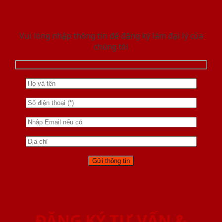
Vui lòng nhập thông tin để đăng ký làm đại lý của
chúng tôi
ĐĂNG KÝ TƯ VẤN &