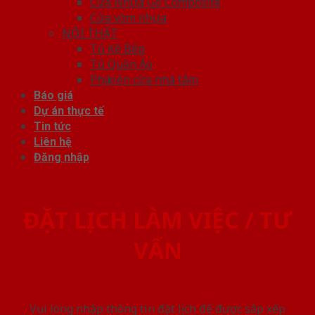
Cửa Nhựa Gỗ Composite
Cửa vòm nhựa
NỘI THẤT
Tủ Kệ Bếp
Tủ Quần Áo
Phụ kiện cửa nhà tắm
Báo giá
Dự án thực tế
Tin tức
Liên hệ
Đăng nhập
ĐẶT LỊCH LÀM VIỆC / TƯ
VẤN
Vui lòng nhập thông tin đặt lịch để được sắp xếp