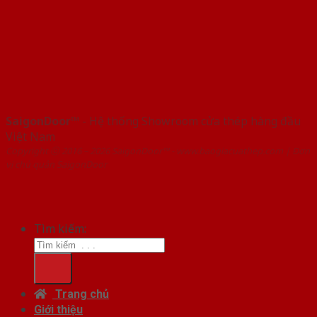
SaigonDoor™
- Hệ thống Showroom cửa thép hàng đầu
Việt Nam
Copyright ⓒ 2016 – 2026 SaigonDoor™ - www.baogiacuathep.com | Đơn
vị chủ quản SaigonDoor
Tìm kiếm:
Trang chủ
Giới thiệu