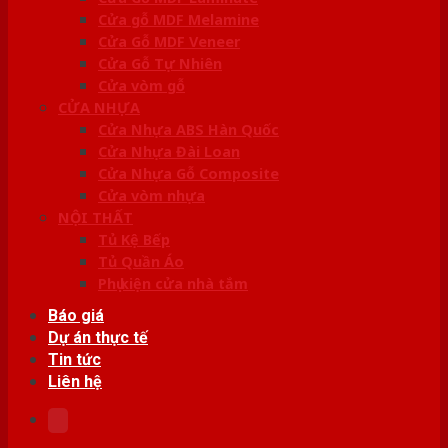
Cửa gỗ MDF Melamine
Cửa Gỗ MDF Veneer
Cửa Gỗ Tự Nhiên
Cửa vòm gỗ
CỬA NHỰA
Cửa Nhựa ABS Hàn Quốc
Cửa Nhựa Đài Loan
Cửa Nhựa Gỗ Composite
Cửa vòm nhựa
NỘI THẤT
Tủ Kệ Bếp
Tủ Quần Áo
Phụ kiện cửa nhà tắm
Báo giá
Dự án thực tế
Tin tức
Liên hệ