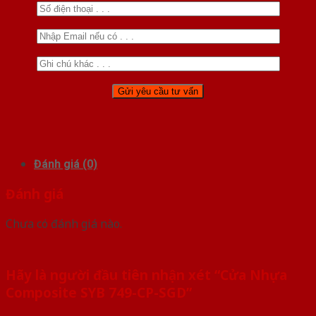
Đánh giá (0)
Đánh giá
Chưa có đánh giá nào.
Hãy là người đầu tiên nhận xét “Cửa Nhựa
Composite SYB 749-CP-SGD”