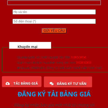
Khuyến mại
Quà tặng đồ nội thất trang trí lên đến
1.000.000đ
Giảm trực tiếp khi mua đơn hàng lớn hơn
3.000.000đ
Nhiều ưu đãi lớn khi đăng ký tài khoản thành viên thân thiết
TẢI BẢNG GIÁ
ĐĂNG KÝ TƯ VẤN
ĐĂNG KÝ TẢI BẢNG GIÁ
Đăng ký nhận báo giá mới nhất từ chúng tôi