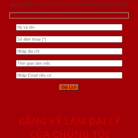
gặp gỡ làm việc hoăc tư vấn mà không phải chờ đợi.
ĐĂNG KÝ LÀM ĐẠI LÝ
CỦA CHÚNG TÔI