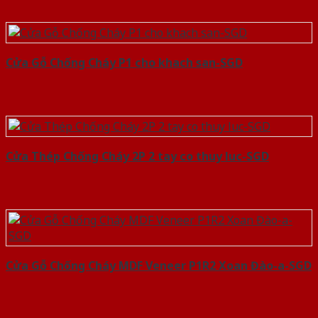
Cửa Gỗ Chống Cháy P1 cho khach san-SGD
Cửa Thép Chống Cháy 2P 2 tay co thuy luc-SGD
Cửa Gỗ Chống Cháy MDF Veneer P1R2 Xoan Đào-a-SGD