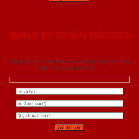
ĐĂNG KÝ NHẬN BÁO GIÁ
Nhập thông tin để nhận được báo giá mới nhât đầy
đủ nhất và chi tiết nhất.